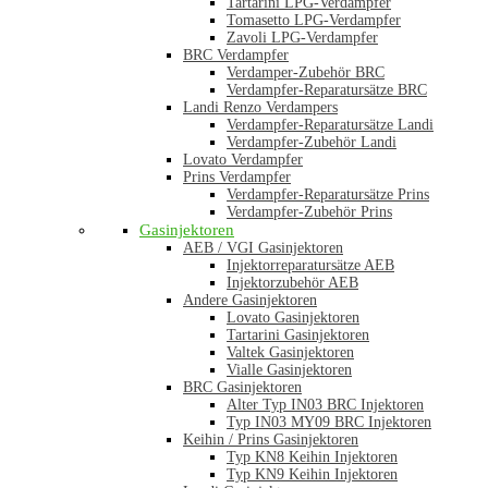
Tartarini LPG-Verdampfer
Tomasetto LPG-Verdampfer
Zavoli LPG-Verdampfer
BRC Verdampfer
Verdamper-Zubehör BRC
Verdampfer-Reparatursätze BRC
Landi Renzo Verdampers
Verdampfer-Reparatursätze Landi
Verdampfer-Zubehör Landi
Lovato Verdampfer
Prins Verdampfer
Verdampfer-Reparatursätze Prins
Verdampfer-Zubehör Prins
Gasinjektoren
AEB / VGI Gasinjektoren
Injektorreparatursätze AEB
Injektorzubehör AEB
Andere Gasinjektoren
Lovato Gasinjektoren
Tartarini Gasinjektoren
Valtek Gasinjektoren
Vialle Gasinjektoren
BRC Gasinjektoren
Alter Typ IN03 BRC Injektoren
Typ IN03 MY09 BRC Injektoren
Keihin / Prins Gasinjektoren
Typ KN8 Keihin Injektoren
Typ KN9 Keihin Injektoren