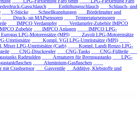
tung
LPG-Flexleitung Faro 6mm
LPG-Flexleitung Faro
rdruck-Gasschlauch
Entlüftungsschlauch
Schlauch- und
e
Y-Stücke
Schnellkupplungen
Bördelmutter und
n
Druck- un MAPsensoren
Temperatursensoren
ile
IMPCO Verdampfer
Verdampfer-Zubehör IMPCO
CO Zubehör
IMPCO Anlagen
IMPCO LPG-
ogas LPG-Motorensätze (MPI)
Zavoli LPG-Motorensätze
-Umrüstsätze
Kompl. VGI LPG-Umrüstsätze (MPI)
xer LPG-Umrüstsätze (Carb)
Kompl. Landi Renzo LPG-
eile
CNG-Druckregler
CNG-Tanks
CNG-Füllteile
tanks Radmulden
Armaturen für Brenngastanks
LPG-
stankflaschen
Aluminium-Gasflaschen
it Crashsensor
Gasventile
Additive, Klebstoffe und