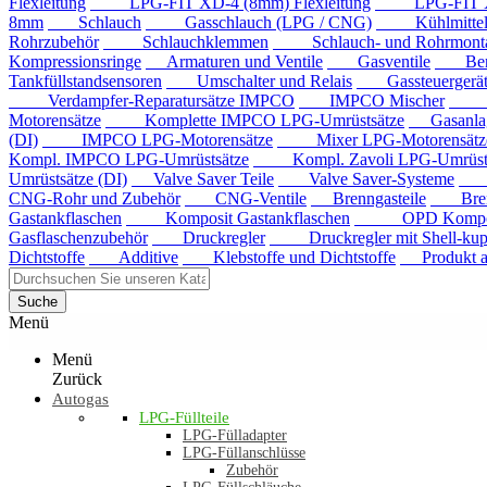
Flexleitung
LPG-FIT XD-4 (8mm) Flexleitung
LPG-FIT XD-5
8mm
Schlauch
Gasschlauch (LPG / CNG)
Kühlmittels
Rohrzubehör
Schlauchklemmen
Schlauch- und Rohrmontag
Kompressionsringe
Armaturen und Ventile
Gasventile
Benzi
Tankfüllstandsensoren
Umschalter und Relais
Gassteuergerät
Verdampfer-Reparatursätze IMPCO
IMPCO Mischer
Mis
Motorensätze
Komplette IMPCO LPG-Umrüstsätze
Gasanla
(DI)
IMPCO LPG-Motorensätze
Mixer LPG-Motorensätze
Kompl. IMPCO LPG-Umrüstsätze
Kompl. Zavoli LPG-Umrüstsä
Umrüstsätze (DI)
Valve Saver Teile
Valve Saver-Systeme
Val
CNG-Rohr und Zubehör
CNG-Ventile
Brenngasteile
Brenng
Gastankflaschen
Komposit Gastankflaschen
OPD Komposit 
Gasflaschenzubehör
Druckregler
Druckregler mit Shell-kup
Dichtstoffe
Additive
Klebstoffe und Dichtstoffe
Produkt au
Suche
Menü
Menü
Zurück
Autogas
LPG-Füllteile
LPG-Fülladapter
LPG-Füllanschlüsse
Zubehör