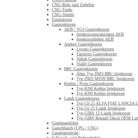
CNG-Rohr und Zubehör
CNG-Tanks
CNG-Ventile
Emulatoren
Gasinjektoren
AEB / VGI Gasinjektoren
Injektorreparatursätze AEB
Injektorzubehör AEB
Andere Gasinjektoren
Lovato Gasinjektoren
Tartarini Gasinjektoren
Valtek Gasinjektoren
Vialle Gasinjektoren
BRC Gasinjektoren
Alter Typ IN03 BRC Injektoren
Typ IN03 MY09 BRC Injektoren
Keihin / Prins Gasinjektoren
Typ KN8 Keihin Injektoren
Typ KN9 Keihin Injektoren
Landi Gasinjektoren
Typ GI-25 ALFA FIAT LANCIA La
Typ GI-25 Landi Injektoren
Typ GIRS 12 Landi Injektoren
Typ GIRS Renault Dacia OEM Land
Gasphasenfilter
Gasschlauch (LPG / CNG)
Gassteuergeräte
Schlauch- und Rohrzubehör