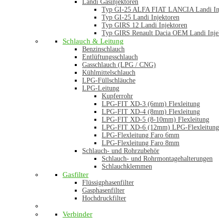
Landi Gasinjektoren
Typ GI-25 ALFA FIAT LANCIA Landi In
Typ GI-25 Landi Injektoren
Typ GIRS 12 Landi Injektoren
Typ GIRS Renault Dacia OEM Landi Inje
Schlauch & Leitung
Benzinschlauch
Entlüftungsschlauch
Gasschlauch (LPG / CNG)
Kühlmittelschlauch
LPG-Füllschläuche
LPG-Leitung
Kupferrohr
LPG-FIT XD-3 (6mm) Flexleitung
LPG-FIT XD-4 (8mm) Flexleitung
LPG-FIT XD-5 (8-10mm) Flexleitung
LPG-FIT XD-6 (12mm) LPG-Flexleitung
LPG-Flexleitung Faro 6mm
LPG-Flexleitung Faro 8mm
Schlauch- und Rohrzubehör
Schlauch- und Rohrmontagehalterungen
Schlauchklemmen
Gasfilter
Flüssigphasenfilter
Gasphasenfilter
Hochdruckfilter
Verbinder