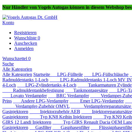
Nur Händler von Vogels Autogas können in diesem Webshop best
Konto
Registrieren
Wunschliste
0
Auschecken
Anmelden
Wunschzettel
0
Suche
Alle Kategorien
Alle Kategorien
Startseite
LPG-Füllteile
LPG-Füllschläuche
Radmuldentanks 1-Loch
LPG-Radmuldentanks 1-Loch MV IN
4-Loch
LPG-Zylindertanks 4-Loch
Tankarmaturen Zylindert
Radmuldentankbefestigung
Tankmontagesätze
LPG-Tan
Lovato Verdampfer
BRC Verdampfer
Verdamper-Zube
Prins
Andere LPG-Verdampfer
Emer LPG-Verdampfer
IM
Verdampfer-Zubehör OMVL
Verdampferreparatursätz
Gasinjektoren
Injektorzubehör AEB
Injektorreparatursätz
Gasinjektoren
Typ KN8 Keihin Injektoren
Typ KN9 Keihin 
GIRS 12 Landi Injektoren
Typ GIRS Renault Dacia OEM Landi 
Gasinjektoren
Gasfilter
Gasphasenfilter
Flüssigphasenfilte