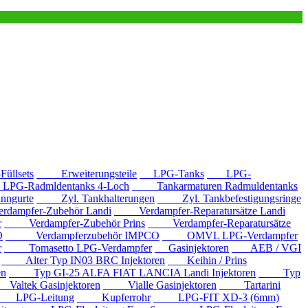
llsets
Erweiterungsteile
LPG-Tanks
LPG-
G-Radmldentanks 4-Loch
Tankarmaturen Radmuldentanks
nngurte
Zyl. Tankhalterungen
Zyl. Tankbefestigungsringe
mpfer-Zubehör Landi
Verdampfer-Reparatursätze Landi
r
Verdampfer-Zubehör Prins
Verdampfer-Reparatursätze
O
Verdampferzubehör IMPCO
OMVL LPG-Verdampfer
r
Tomasetto LPG-Verdampfer
Gasinjektoren
AEB / VGI
Alter Typ IN03 BRC Injektoren
Keihin / Prins
en
Typ GI-25 ALFA FIAT LANCIA Landi Injektoren
Typ
ltek Gasinjektoren
Vialle Gasinjektoren
Tartarini
LPG-Leitung
Kupferrohr
LPG-FIT XD-3 (6mm)