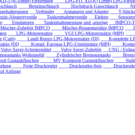
 (8-10mm) Flexleitung
LPG-FIT XD-6 (12mm) LPG-Flexlei
chlauch
Benzinschlauch
Hochdruck-Gasschlauch
Niede
ehalterungen
Verbinder
Armaturen und Adapter
T-Stück
n-Absperrventile
Tankentnahmeventile
Elektro
Sensore
e
Emulatoren
Tankinhaltsmessung und -anzeige
IMPCO-Te
cher-Zubehör IMPCO
Mischer-Reparatursätze IMPCO
IMP
gen
LPG-Motorensätze
VGI LPG-Motorensätze (MPI)
Eur
 (Carb)
Landi Renzo LPG-Motorensätze (DI)
Komplette LPG
tze (DI)
Kompl. Eurogas LPG-Umrüstsätze (MPI)
Kompl. Mi
ve Saver-Schmiermittel
Valve Saver-Zubehör
CNG / Erdgast
astanks Wohnmobil
Zylindrischer Brenngastanks
Brenngas
Gastankflaschen
MV Komposit Gastankflaschen
Stahlga
plung
Feste Druckregler
Druckregler-Sets
Druckregler m
f Anfrage