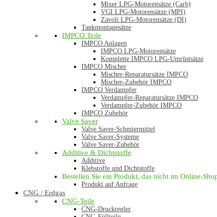
Mixer LPG-Motorensätze (Carb)
VGI LPG-Motorensätze (MPI)
Zavoli LPG-Motorensätze (DI)
Tankmontagesätze
IMPCO Teile
IMPCO Anlagen
IMPCO LPG-Motorensätze
Komplette IMPCO LPG-Umrüstsätze
IMPCO Mischer
Mischer-Reparatursätze IMPCO
Mischer-Zubehör IMPCO
IMPCO Verdampfer
Verdampfer-Reparatursätze IMPCO
Verdampfer-Zubehör IMPCO
IMPCO Zubehör
Valve Saver
Valve Saver-Schmiermittel
Valve Saver-Systeme
Valve Saver-Zubehör
Additive & Dichtstoffe
Additive
Klebstoffe und Dichtstoffe
Bestellen Sie ein Produkt, das nicht im Online-Shop 
Produkt auf Anfrage
CNG / Erdgas
CNG-Teile
CNG-Druckregler
CNG-Füllteile