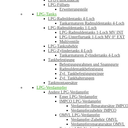
LPG-Füllschläuche
LPG-Füllsets
Erweiterungsteile
LPG-Tanks
LPG-Radmldentanks 4-Loch
Tankarmaturen Radmuldentanks 4-Loch
LPG-Radmuldentanks 1-Loch
LPG-Radmuldentanks 1-Loch MV INT
LPG-Unterflurtank 1-Loch MV 0° EXT
Multiventile
LPG-Tankzubehör
LPG-Zylindertanks 4-Loch
Tankarmaturen Zylindertanks 4-Loch
Tankbefestigung
Befestigungsrahmen und Spanngurte
Radmuldentankbefestigung
Zyl. Tankbefestigungsringe
Zyl. Tankhalterungen
Tankmontagesätze
LPG-Verdampfer
Andere LPG-Verdampfer
Emer LPG-Verdampfer
IMPCO LPG-Verdampfer
Verdampfer-Reparatursätze IMPC
Verdampferzubehör IMPCO
OMVL LPG-Verdampfer
Verdampfer-Zubehör OMVL
Verdampferreparatursätze OMVL