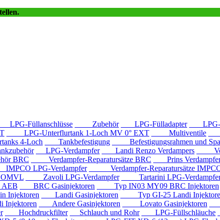
ellen.
LPG-Füllanschlüsse
Zubehör
LPG-Fülladapter
LPG-Fü
T
LPG-Unterflurtank 1-Loch MV 0° EXT
Multiventile
LP
anks 4-Loch
Tankbefestigung
Befestigungsrahmen und Spa
kzubehör
LPG-Verdampfer
Landi Renzo Verdampers
Verda
hör BRC
Verdampfer-Reparatursätze BRC
Prins Verdampfe
PCO LPG-Verdampfer
Verdampfer-Reparatursätze IMPC
e OMVL
Zavoli LPG-Verdampfer
Tartarini LPG-Verdampfe
e AEB
BRC Gasinjektoren
Typ IN03 MY09 BRC Injektoren
Injektoren
Landi Gasinjektoren
Typ GI-25 Landi Injektor
Injektoren
Andere Gasinjektoren
Lovato Gasinjektoren
Va
r
Hochdruckfilter
Schlauch und Rohr
LPG-Füllschläuche