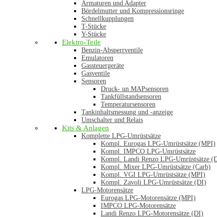
Armaturen und Adapter
Bördelmutter und Kompressionsringe
Schnellkupplungen
T-Stücke
Y-Stücke
Elektro-Teile
Benzin-Absperrventile
Emulatoren
Gassteuergeräte
Gasventile
Sensoren
Druck- un MAPsensoren
Tankfüllstandsensoren
Temperatursensoren
Tankinhaltsmessung und -anzeige
Umschalter und Relais
Kits & Anlagen
Komplette LPG-Umrüstsätze
Kompl. Eurogas LPG-Umrüstsätze (MPI)
Kompl. IMPCO LPG-Umrüstsätze
Kompl. Landi Renzo LPG-Umrüstsätze (
Kompl. Mixer LPG-Umrüstsätze (Carb)
Kompl. VGI LPG-Umrüstsätze (MPI)
Kompl. Zavoli LPG-Umrüstsätze (DI)
LPG-Motorensätze
Eurogas LPG-Motorensätze (MPI)
IMPCO LPG-Motorensätze
Landi Renzo LPG-Motorensätze (DI)