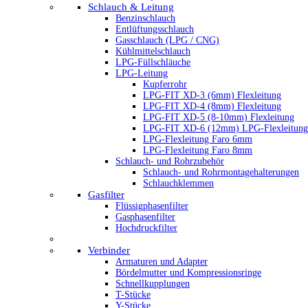
Schlauch & Leitung
Benzinschlauch
Entlüftungsschlauch
Gasschlauch (LPG / CNG)
Kühlmittelschlauch
LPG-Füllschläuche
LPG-Leitung
Kupferrohr
LPG-FIT XD-3 (6mm) Flexleitung
LPG-FIT XD-4 (8mm) Flexleitung
LPG-FIT XD-5 (8-10mm) Flexleitung
LPG-FIT XD-6 (12mm) LPG-Flexleitung
LPG-Flexleitung Faro 6mm
LPG-Flexleitung Faro 8mm
Schlauch- und Rohrzubehör
Schlauch- und Rohrmontagehalterungen
Schlauchklemmen
Gasfilter
Flüssigphasenfilter
Gasphasenfilter
Hochdruckfilter
Verbinder
Armaturen und Adapter
Bördelmutter und Kompressionsringe
Schnellkupplungen
T-Stücke
Y-Stücke