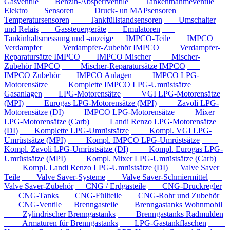
Gasventile
Benzin-Absperrventile
Tankentnahmeventile
Elektro
Sensoren
Druck- un MAPsensoren
Temperatursensoren
Tankfüllstandsensoren
Umschalter
und Relais
Gassteuergeräte
Emulatoren
Tankinhaltsmessung und -anzeige
IMPCO-Teile
IMPCO
Verdampfer
Verdampfer-Zubehör IMPCO
Verdampfer-
Reparatursätze IMPCO
IMPCO Mischer
Mischer-
Zubehör IMPCO
Mischer-Reparatursätze IMPCO
IMPCO Zubehör
IMPCO Anlagen
IMPCO LPG-
Motorensätze
Komplette IMPCO LPG-Umrüstsätze
Gasanlagen
LPG-Motorensätze
VGI LPG-Motorensätze
(MPI)
Eurogas LPG-Motorensätze (MPI)
Zavoli LPG-
Motorensätze (DI)
IMPCO LPG-Motorensätze
Mixer
LPG-Motorensätze (Carb)
Landi Renzo LPG-Motorensätze
(DI)
Komplette LPG-Umrüstsätze
Kompl. VGI LPG-
Umrüstsätze (MPI)
Kompl. IMPCO LPG-Umrüstsätze
Kompl. Zavoli LPG-Umrüstsätze (DI)
Kompl. Eurogas LPG-
Umrüstsätze (MPI)
Kompl. Mixer LPG-Umrüstsätze (Carb)
Kompl. Landi Renzo LPG-Umrüstsätze (DI)
Valve Saver
Teile
Valve Saver-Systeme
Valve Saver-Schmiermittel
Valve Saver-Zubehör
CNG / Erdgasteile
CNG-Druckregler
CNG-Tanks
CNG-Füllteile
CNG-Rohr und Zubehör
CNG-Ventile
Brenngasteile
Brenngastanks Wohnmobil
Zylindrischer Brenngastanks
Brenngastanks Radmulden
Armaturen für Brenngastanks
LPG-Gastankflaschen