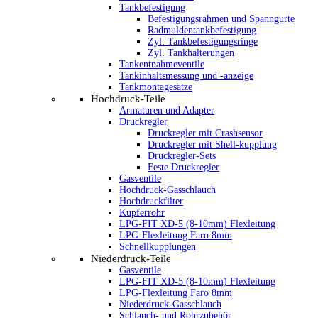
Tankbefestigung
Befestigungsrahmen und Spanngurte
Radmuldentankbefestigung
Zyl. Tankbefestigungsringe
Zyl. Tankhalterungen
Tankentnahmeventile
Tankinhaltsmessung und -anzeige
Tankmontagesätze
Hochdruck-Teile
Armaturen und Adapter
Druckregler
Druckregler mit Crashsensor
Druckregler mit Shell-kupplung
Druckregler-Sets
Feste Druckregler
Gasventile
Hochdruck-Gasschlauch
Hochdruckfilter
Kupferrohr
LPG-FIT XD-5 (8-10mm) Flexleitung
LPG-Flexleitung Faro 8mm
Schnellkupplungen
Niederdruck-Teile
Gasventile
LPG-FIT XD-5 (8-10mm) Flexleitung
LPG-Flexleitung Faro 8mm
Niederdruck-Gasschlauch
Schlauch- und Rohrzubehör