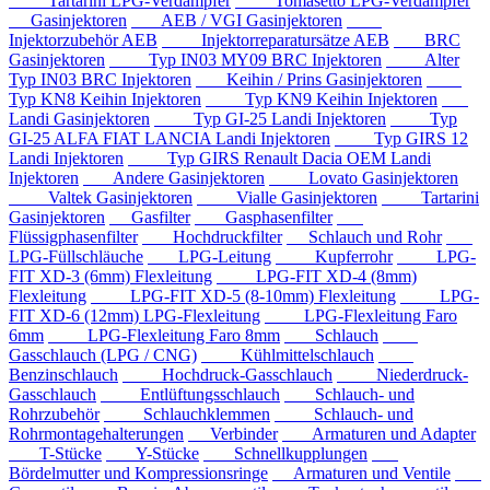
Tartarini LPG-Verdampfer
Tomasetto LPG-Verdampfer
Gasinjektoren
AEB / VGI Gasinjektoren
Injektorzubehör AEB
Injektorreparatursätze AEB
BRC
Gasinjektoren
Typ IN03 MY09 BRC Injektoren
Alter
Typ IN03 BRC Injektoren
Keihin / Prins Gasinjektoren
Typ KN8 Keihin Injektoren
Typ KN9 Keihin Injektoren
Landi Gasinjektoren
Typ GI-25 Landi Injektoren
Typ
GI-25 ALFA FIAT LANCIA Landi Injektoren
Typ GIRS 12
Landi Injektoren
Typ GIRS Renault Dacia OEM Landi
Injektoren
Andere Gasinjektoren
Lovato Gasinjektoren
Valtek Gasinjektoren
Vialle Gasinjektoren
Tartarini
Gasinjektoren
Gasfilter
Gasphasenfilter
Flüssigphasenfilter
Hochdruckfilter
Schlauch und Rohr
LPG-Füllschläuche
LPG-Leitung
Kupferrohr
LPG-
FIT XD-3 (6mm) Flexleitung
LPG-FIT XD-4 (8mm)
Flexleitung
LPG-FIT XD-5 (8-10mm) Flexleitung
LPG-
FIT XD-6 (12mm) LPG-Flexleitung
LPG-Flexleitung Faro
6mm
LPG-Flexleitung Faro 8mm
Schlauch
Gasschlauch (LPG / CNG)
Kühlmittelschlauch
Benzinschlauch
Hochdruck-Gasschlauch
Niederdruck-
Gasschlauch
Entlüftungsschlauch
Schlauch- und
Rohrzubehör
Schlauchklemmen
Schlauch- und
Rohrmontagehalterungen
Verbinder
Armaturen und Adapter
T-Stücke
Y-Stücke
Schnellkupplungen
Bördelmutter und Kompressionsringe
Armaturen und Ventile