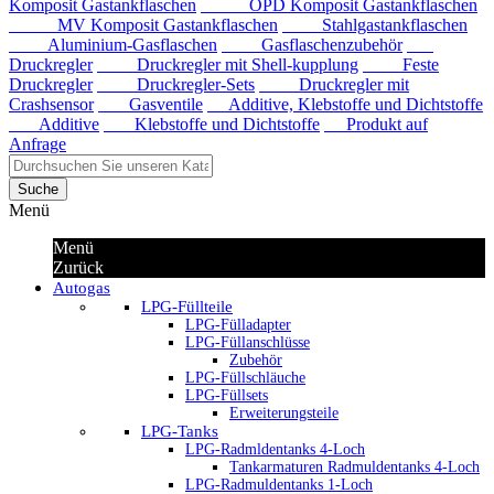
Komposit Gastankflaschen
OPD Komposit Gastankflaschen
MV Komposit Gastankflaschen
Stahlgastankflaschen
Aluminium-Gasflaschen
Gasflaschenzubehör
Druckregler
Druckregler mit Shell-kupplung
Feste
Druckregler
Druckregler-Sets
Druckregler mit
Crashsensor
Gasventile
Additive, Klebstoffe und Dichtstoffe
Additive
Klebstoffe und Dichtstoffe
Produkt auf
Anfrage
Suche
Menü
Menü
Zurück
Autogas
LPG-Füllteile
LPG-Fülladapter
LPG-Füllanschlüsse
Zubehör
LPG-Füllschläuche
LPG-Füllsets
Erweiterungsteile
LPG-Tanks
LPG-Radmldentanks 4-Loch
Tankarmaturen Radmuldentanks 4-Loch
LPG-Radmuldentanks 1-Loch