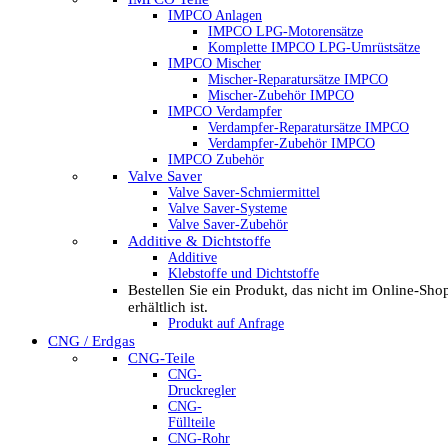
IMPCO Anlagen
IMPCO LPG-Motorensätze
Komplette IMPCO LPG-Umrüstsätze
IMPCO Mischer
Mischer-Reparatursätze IMPCO
Mischer-Zubehör IMPCO
IMPCO Verdampfer
Verdampfer-Reparatursätze IMPCO
Verdampfer-Zubehör IMPCO
IMPCO Zubehör
Valve Saver
Valve Saver-Schmiermittel
Valve Saver-Systeme
Valve Saver-Zubehör
Additive & Dichtstoffe
Additive
Klebstoffe und Dichtstoffe
Bestellen Sie ein Produkt, das nicht im Online-Sho
erhältlich ist.
Produkt auf Anfrage
CNG / Erdgas
CNG-Teile
CNG-
Druckregler
CNG-
Füllteile
CNG-Rohr