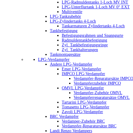
LPG-Radmuldentanks 1-Loch MV INT
LPG-Unterflurtank 1-Loch MV 0° EXT
Multiventile
LPG-Tankzubehör
LPG-Zylindertanks 4-Loch
Tankarmaturen Zylindertanks 4-Loch
Tankbefestigung
Befestigungsrahmen und Spanngurte
Radmuldentankbefestigung
Zyl. Tankbefestigungsringe
Zyl. Tankhalterungen
Tankmontagesätze
LPG-Verdampfer
Andere LPG-Verdampfer
Emer LPG-Verdampfer
IMPCO LPG-Verdampfer
Verdampfer-Reparatursätze IMPC
Verdampferzubehör IMPCO
OMVL LPG-Verdampfer
Verdampfer-Zubehör OMVL
Verdampferreparatursätze OMVL
Tartarini LPG-Verdampfer
Tomasetto LPG-Verdampfer
Zavoli LPG-Verdampfer
BRC Verdampfer
Verdamper-Zubehör BRC
Verdampfer-Reparatursätze BRC
Landi Renzo Verdampers