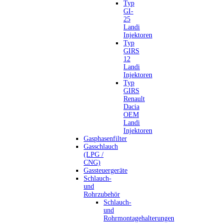
Typ
GI-
25
Landi
Injektoren
Typ
GIRS
12
Landi
Injektoren
Typ
GIRS
Renault
Dacia
OEM
Landi
Injektoren
Gasphasenfilter
Gasschlauch
(LPG /
CNG)
Gassteuergeräte
Schlauch-
und
Rohrzubehör
Schlauch-
und
Rohrmontagehalterungen