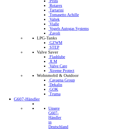
Prins
Rotarex
Tartarini
Tomasetto Achille
Valtek
Vialle
Vogels Autogas Systems
Zavoli
LPG-Tanks
GZWM
STEP
Valve Saver
Flashlube
JLM
Valve Care
Xtreme Protect
Wohnmobil & Outdoor
Cavagna Group
Dekalin
GOK
Truma
G607-Händler
Unsere
G607-
Händler
in
Deutschland