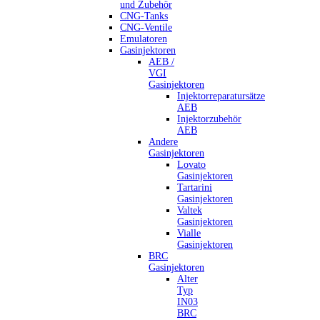
und Zubehör
CNG-Tanks
CNG-Ventile
Emulatoren
Gasinjektoren
AEB /
VGI
Gasinjektoren
Injektorreparatursätze
AEB
Injektorzubehör
AEB
Andere
Gasinjektoren
Lovato
Gasinjektoren
Tartarini
Gasinjektoren
Valtek
Gasinjektoren
Vialle
Gasinjektoren
BRC
Gasinjektoren
Alter
Typ
IN03
BRC