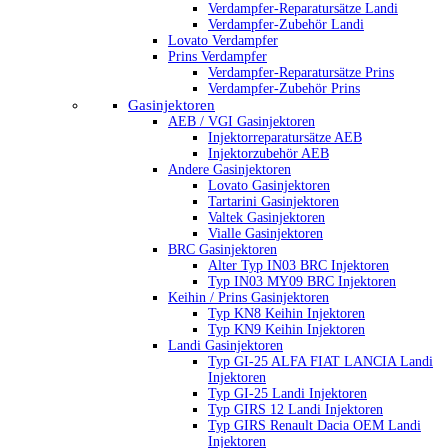
Verdampfer-Reparatursätze Landi
Verdampfer-Zubehör Landi
Lovato Verdampfer
Prins Verdampfer
Verdampfer-Reparatursätze Prins
Verdampfer-Zubehör Prins
Gasinjektoren
AEB / VGI Gasinjektoren
Injektorreparatursätze AEB
Injektorzubehör AEB
Andere Gasinjektoren
Lovato Gasinjektoren
Tartarini Gasinjektoren
Valtek Gasinjektoren
Vialle Gasinjektoren
BRC Gasinjektoren
Alter Typ IN03 BRC Injektoren
Typ IN03 MY09 BRC Injektoren
Keihin / Prins Gasinjektoren
Typ KN8 Keihin Injektoren
Typ KN9 Keihin Injektoren
Landi Gasinjektoren
Typ GI-25 ALFA FIAT LANCIA Landi
Injektoren
Typ GI-25 Landi Injektoren
Typ GIRS 12 Landi Injektoren
Typ GIRS Renault Dacia OEM Landi
Injektoren