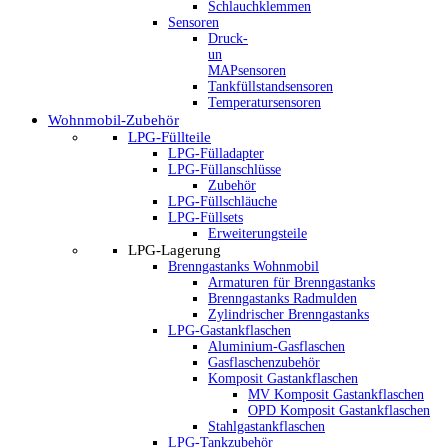
Schlauchklemmen
Sensoren
Druck-
un
MAPsensoren
Tankfüllstandsensoren
Temperatursensoren
Wohnmobil-Zubehör
LPG-Füllteile
LPG-Fülladapter
LPG-Füllanschlüsse
Zubehör
LPG-Füllschläuche
LPG-Füllsets
Erweiterungsteile
LPG-Lagerung
Brenngastanks Wohnmobil
Armaturen für Brenngastanks
Brenngastanks Radmulden
Zylindrischer Brenngastanks
LPG-Gastankflaschen
Aluminium-Gasflaschen
Gasflaschenzubehör
Komposit Gastankflaschen
MV Komposit Gastankflaschen
OPD Komposit Gastankflaschen
Stahlgastankflaschen
LPG-Tankzubehör