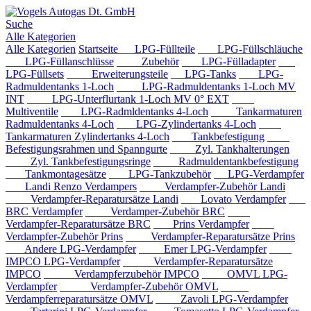
Suche
Alle Kategorien
Alle Kategorien
Startseite
LPG-Füllteile
LPG-Füllschläuche
LPG-Füllanschlüsse
Zubehör
LPG-Fülladapter
LPG-Füllsets
Erweiterungsteile
LPG-Tanks
LPG-
Radmuldentanks 1-Loch
LPG-Radmuldentanks 1-Loch MV
INT
LPG-Unterflurtank 1-Loch MV 0° EXT
Multiventile
LPG-Radmldentanks 4-Loch
Tankarmaturen
Radmuldentanks 4-Loch
LPG-Zylindertanks 4-Loch
Tankarmaturen Zylindertanks 4-Loch
Tankbefestigung
Befestigungsrahmen und Spanngurte
Zyl. Tankhalterungen
Zyl. Tankbefestigungsringe
Radmuldentankbefestigung
Tankmontagesätze
LPG-Tankzubehör
LPG-Verdampfer
Landi Renzo Verdampers
Verdampfer-Zubehör Landi
Verdampfer-Reparatursätze Landi
Lovato Verdampfer
BRC Verdampfer
Verdamper-Zubehör BRC
Verdampfer-Reparatursätze BRC
Prins Verdampfer
Verdampfer-Zubehör Prins
Verdampfer-Reparatursätze Prins
Andere LPG-Verdampfer
Emer LPG-Verdampfer
IMPCO LPG-Verdampfer
Verdampfer-Reparatursätze
IMPCO
Verdampferzubehör IMPCO
OMVL LPG-
Verdampfer
Verdampfer-Zubehör OMVL
Verdampferreparatursätze OMVL
Zavoli LPG-Verdampfer