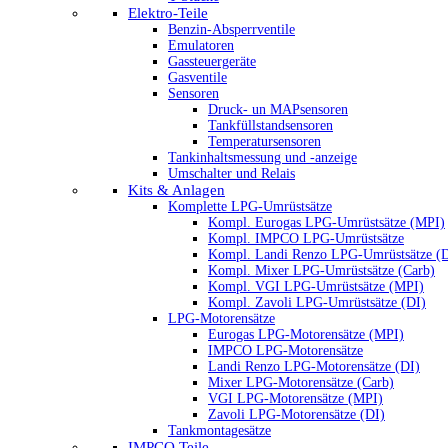
Elektro-Teile
Benzin-Absperrventile
Emulatoren
Gassteuergeräte
Gasventile
Sensoren
Druck- un MAPsensoren
Tankfüllstandsensoren
Temperatursensoren
Tankinhaltsmessung und -anzeige
Umschalter und Relais
Kits & Anlagen
Komplette LPG-Umrüstsätze
Kompl. Eurogas LPG-Umrüstsätze (MPI)
Kompl. IMPCO LPG-Umrüstsätze
Kompl. Landi Renzo LPG-Umrüstsätze (
Kompl. Mixer LPG-Umrüstsätze (Carb)
Kompl. VGI LPG-Umrüstsätze (MPI)
Kompl. Zavoli LPG-Umrüstsätze (DI)
LPG-Motorensätze
Eurogas LPG-Motorensätze (MPI)
IMPCO LPG-Motorensätze
Landi Renzo LPG-Motorensätze (DI)
Mixer LPG-Motorensätze (Carb)
VGI LPG-Motorensätze (MPI)
Zavoli LPG-Motorensätze (DI)
Tankmontagesätze
IMPCO Teile