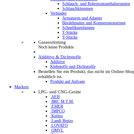
Schlauch- und Rohrmontagehalterungen
Schlauchklemmen
Verbinder
Armaturen und Adapter
Bördelmutter und Kompressionsringe
Schnellkupplungen
T-Stücke
Y-Stücke
Gasausrüstung
Noch keine Produkte
Additive & Dichtstoffe
Additive
Klebstoffe und Dichtstoffe
Bestellen Sie ein Produkt, das nicht im Online-Sho
erhältlich ist.
Produkt auf Anfrage
Marken
LPG- und CNG-Geräte
AEB
BRC M.T.M.
EMER
IMPCO
Keihin
Landi Renzo
LOVATO
OMVL