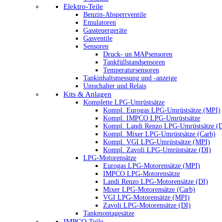
Elektro-Teile
Benzin-Absperrventile
Emulatoren
Gassteuergeräte
Gasventile
Sensoren
Druck- un MAPsensoren
Tankfüllstandsensoren
Temperatursensoren
Tankinhaltsmessung und -anzeige
Umschalter und Relais
Kits & Anlagen
Komplette LPG-Umrüstsätze
Kompl. Eurogas LPG-Umrüstsätze (MPI)
Kompl. IMPCO LPG-Umrüstsätze
Kompl. Landi Renzo LPG-Umrüstsätze (
Kompl. Mixer LPG-Umrüstsätze (Carb)
Kompl. VGI LPG-Umrüstsätze (MPI)
Kompl. Zavoli LPG-Umrüstsätze (DI)
LPG-Motorensätze
Eurogas LPG-Motorensätze (MPI)
IMPCO LPG-Motorensätze
Landi Renzo LPG-Motorensätze (DI)
Mixer LPG-Motorensätze (Carb)
VGI LPG-Motorensätze (MPI)
Zavoli LPG-Motorensätze (DI)
Tankmontagesätze
IMPCO Teile