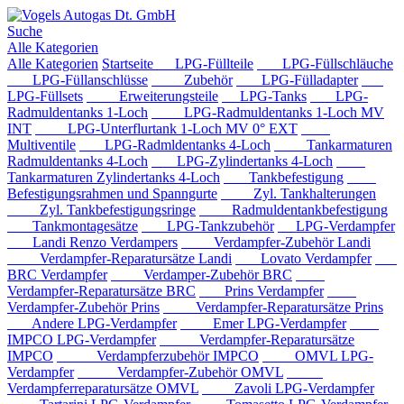
Suche
Alle Kategorien
Alle Kategorien
Startseite
LPG-Füllteile
LPG-Füllschläuche
LPG-Füllanschlüsse
Zubehör
LPG-Fülladapter
LPG-Füllsets
Erweiterungsteile
LPG-Tanks
LPG-
Radmuldentanks 1-Loch
LPG-Radmuldentanks 1-Loch MV
INT
LPG-Unterflurtank 1-Loch MV 0° EXT
Multiventile
LPG-Radmldentanks 4-Loch
Tankarmaturen
Radmuldentanks 4-Loch
LPG-Zylindertanks 4-Loch
Tankarmaturen Zylindertanks 4-Loch
Tankbefestigung
Befestigungsrahmen und Spanngurte
Zyl. Tankhalterungen
Zyl. Tankbefestigungsringe
Radmuldentankbefestigung
Tankmontagesätze
LPG-Tankzubehör
LPG-Verdampfer
Landi Renzo Verdampers
Verdampfer-Zubehör Landi
Verdampfer-Reparatursätze Landi
Lovato Verdampfer
BRC Verdampfer
Verdamper-Zubehör BRC
Verdampfer-Reparatursätze BRC
Prins Verdampfer
Verdampfer-Zubehör Prins
Verdampfer-Reparatursätze Prins
Andere LPG-Verdampfer
Emer LPG-Verdampfer
IMPCO LPG-Verdampfer
Verdampfer-Reparatursätze
IMPCO
Verdampferzubehör IMPCO
OMVL LPG-
Verdampfer
Verdampfer-Zubehör OMVL
Verdampferreparatursätze OMVL
Zavoli LPG-Verdampfer