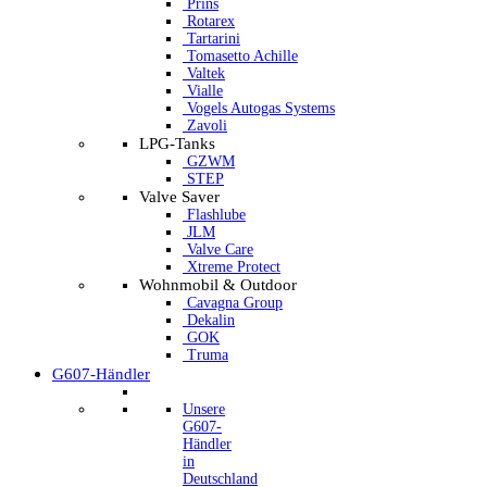
Prins
Rotarex
Tartarini
Tomasetto Achille
Valtek
Vialle
Vogels Autogas Systems
Zavoli
LPG-Tanks
GZWM
STEP
Valve Saver
Flashlube
JLM
Valve Care
Xtreme Protect
Wohnmobil & Outdoor
Cavagna Group
Dekalin
GOK
Truma
G607-Händler
Unsere
G607-
Händler
in
Deutschland