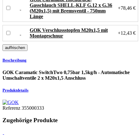
Gasschlauch SHELL-KLF G.12 x G.36
+78,46 €
(M20x1,5) mit Bremsventil - 750mm
Länge
GOK Verschlussstopfen M20x1,5 mit
+12,43 €
Montageschnur
Beschreibung
GOK Caramatic SwitchTwo 0,75bar 1,5kg/h - Automatische
Umschaltventile 2 x M20x1,5 Anschluss
Produktdetails
Referenz
355000333
Zugehörige Produkte