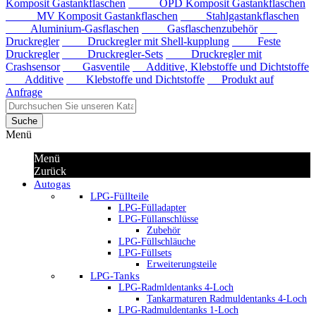
Komposit Gastankflaschen
OPD Komposit Gastankflaschen
MV Komposit Gastankflaschen
Stahlgastankflaschen
Aluminium-Gasflaschen
Gasflaschenzubehör
Druckregler
Druckregler mit Shell-kupplung
Feste
Druckregler
Druckregler-Sets
Druckregler mit
Crashsensor
Gasventile
Additive, Klebstoffe und Dichtstoffe
Additive
Klebstoffe und Dichtstoffe
Produkt auf
Anfrage
Suche
Menü
Menü
Zurück
Autogas
LPG-Füllteile
LPG-Fülladapter
LPG-Füllanschlüsse
Zubehör
LPG-Füllschläuche
LPG-Füllsets
Erweiterungsteile
LPG-Tanks
LPG-Radmldentanks 4-Loch
Tankarmaturen Radmuldentanks 4-Loch
LPG-Radmuldentanks 1-Loch