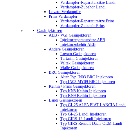
Verdampfer-Reparatursätze Landi
Verdampfer-Zubehör Landi
Lovato Verdampfer
Prins Verdampfer
Verdampfer-Reparatursätze Prins
Verdampfer-Zubehör Prins
Gasinjektoren
AEB / VGI Gasinjektoren
Injektorreparatursätze AEB
Injektorzubehör AEB
Andere Gasinjektoren
Lovato Gasinjektoren
Tartarini Gasinjektoren
Valtek Gasinjektoren
Vialle Gasinjektoren
BRC Gasinjektoren
Alter Typ IN03 BRC Injektoren
Typ IN03 MY09 BRC Injektoren
Keihin / Prins Gasinjektoren
Typ KN8 Keihin Injektoren
Typ KN9 Keihin Injektoren
Landi Gasinjektoren
Typ GI-25 ALFA FIAT LANCIA Landi
Injektoren
Typ GI-25 Landi Injektoren
Typ GIRS 12 Landi Injektoren
Typ GIRS Renault Dacia OEM Landi
Injektoren