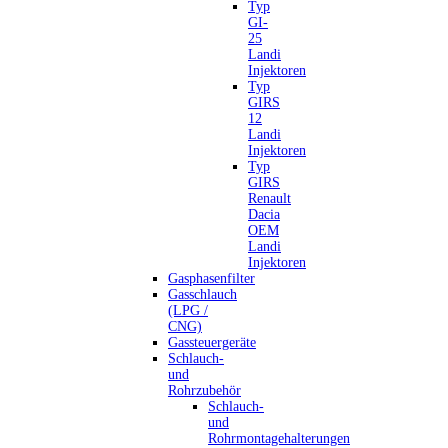
Typ
GI-
25
Landi
Injektoren
Typ
GIRS
12
Landi
Injektoren
Typ
GIRS
Renault
Dacia
OEM
Landi
Injektoren
Gasphasenfilter
Gasschlauch
(LPG /
CNG)
Gassteuergeräte
Schlauch-
und
Rohrzubehör
Schlauch-
und
Rohrmontagehalterungen