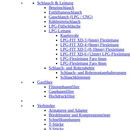
Schlauch & Leitung
Benzinschlauch
Entlüftungsschlauch
Gasschlauch (LPG / CNG)
Kühlmittelschlauch
LPG-Füllschläuche
LPG-Leitung
Kupferrohr
LPG-FIT XD-3 (6mm) Flexleitung
LPG-FIT XD-4 (8mm) Flexleitung
LPG-FIT XD-5 (8-10mm) Flexleitung
LPG-FIT XD-6 (12mm) LPG-Flexleitung
LPG-Flexleitung Faro 6mm
LPG-Flexleitung Faro 8mm
Schlauch- und Rohrzubehör
Schlauch- und Rohrmontagehalterungen
Schlauchklemmen
Gasfilter
Flüssigphasenfilter
Gasphasenfilter
Hochdruckfilter
Verbinder
Armaturen und Adapter
Bördelmutter und Kompressionsringe
Schnellkupplungen
T-Stücke
Y-Stücke