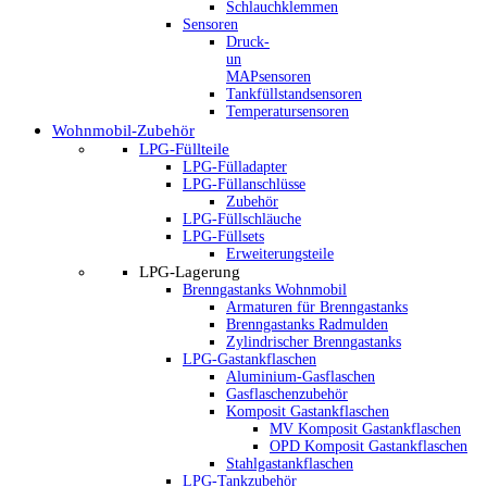
Schlauchklemmen
Sensoren
Druck-
un
MAPsensoren
Tankfüllstandsensoren
Temperatursensoren
Wohnmobil-Zubehör
LPG-Füllteile
LPG-Fülladapter
LPG-Füllanschlüsse
Zubehör
LPG-Füllschläuche
LPG-Füllsets
Erweiterungsteile
LPG-Lagerung
Brenngastanks Wohnmobil
Armaturen für Brenngastanks
Brenngastanks Radmulden
Zylindrischer Brenngastanks
LPG-Gastankflaschen
Aluminium-Gasflaschen
Gasflaschenzubehör
Komposit Gastankflaschen
MV Komposit Gastankflaschen
OPD Komposit Gastankflaschen
Stahlgastankflaschen
LPG-Tankzubehör