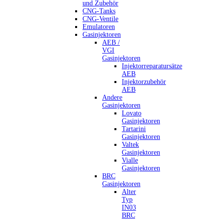
und Zubehör
CNG-Tanks
CNG-Ventile
Emulatoren
Gasinjektoren
AEB /
VGI
Gasinjektoren
Injektorreparatursätze
AEB
Injektorzubehör
AEB
Andere
Gasinjektoren
Lovato
Gasinjektoren
Tartarini
Gasinjektoren
Valtek
Gasinjektoren
Vialle
Gasinjektoren
BRC
Gasinjektoren
Alter
Typ
IN03
BRC