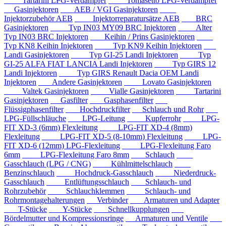
Tartarini LPG-Verdampfer
Tomasetto LPG-Verdampfer
Gasinjektoren
AEB / VGI Gasinjektoren
Injektorzubehör AEB
Injektorreparatursätze AEB
BRC
Gasinjektoren
Typ IN03 MY09 BRC Injektoren
Alter
Typ IN03 BRC Injektoren
Keihin / Prins Gasinjektoren
Typ KN8 Keihin Injektoren
Typ KN9 Keihin Injektoren
Landi Gasinjektoren
Typ GI-25 Landi Injektoren
Typ
GI-25 ALFA FIAT LANCIA Landi Injektoren
Typ GIRS 12
Landi Injektoren
Typ GIRS Renault Dacia OEM Landi
Injektoren
Andere Gasinjektoren
Lovato Gasinjektoren
Valtek Gasinjektoren
Vialle Gasinjektoren
Tartarini
Gasinjektoren
Gasfilter
Gasphasenfilter
Flüssigphasenfilter
Hochdruckfilter
Schlauch und Rohr
LPG-Füllschläuche
LPG-Leitung
Kupferrohr
LPG-
FIT XD-3 (6mm) Flexleitung
LPG-FIT XD-4 (8mm)
Flexleitung
LPG-FIT XD-5 (8-10mm) Flexleitung
LPG-
FIT XD-6 (12mm) LPG-Flexleitung
LPG-Flexleitung Faro
6mm
LPG-Flexleitung Faro 8mm
Schlauch
Gasschlauch (LPG / CNG)
Kühlmittelschlauch
Benzinschlauch
Hochdruck-Gasschlauch
Niederdruck-
Gasschlauch
Entlüftungsschlauch
Schlauch- und
Rohrzubehör
Schlauchklemmen
Schlauch- und
Rohrmontagehalterungen
Verbinder
Armaturen und Adapter
T-Stücke
Y-Stücke
Schnellkupplungen
Bördelmutter und Kompressionsringe
Armaturen und Ventile