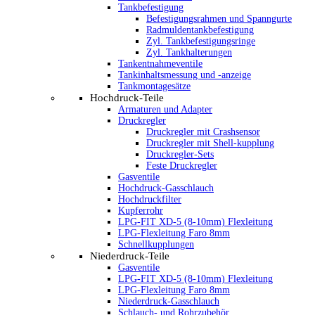
Tankbefestigung
Befestigungsrahmen und Spanngurte
Radmuldentankbefestigung
Zyl. Tankbefestigungsringe
Zyl. Tankhalterungen
Tankentnahmeventile
Tankinhaltsmessung und -anzeige
Tankmontagesätze
Hochdruck-Teile
Armaturen und Adapter
Druckregler
Druckregler mit Crashsensor
Druckregler mit Shell-kupplung
Druckregler-Sets
Feste Druckregler
Gasventile
Hochdruck-Gasschlauch
Hochdruckfilter
Kupferrohr
LPG-FIT XD-5 (8-10mm) Flexleitung
LPG-Flexleitung Faro 8mm
Schnellkupplungen
Niederdruck-Teile
Gasventile
LPG-FIT XD-5 (8-10mm) Flexleitung
LPG-Flexleitung Faro 8mm
Niederdruck-Gasschlauch
Schlauch- und Rohrzubehör