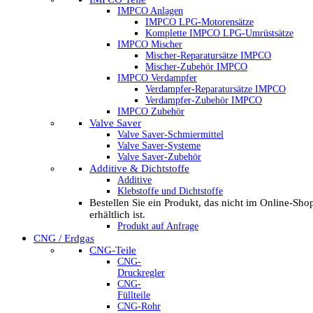
IMPCO Anlagen
IMPCO LPG-Motorensätze
Komplette IMPCO LPG-Umrüstsätze
IMPCO Mischer
Mischer-Reparatursätze IMPCO
Mischer-Zubehör IMPCO
IMPCO Verdampfer
Verdampfer-Reparatursätze IMPCO
Verdampfer-Zubehör IMPCO
IMPCO Zubehör
Valve Saver
Valve Saver-Schmiermittel
Valve Saver-Systeme
Valve Saver-Zubehör
Additive & Dichtstoffe
Additive
Klebstoffe und Dichtstoffe
Bestellen Sie ein Produkt, das nicht im Online-Sho
erhältlich ist.
Produkt auf Anfrage
CNG / Erdgas
CNG-Teile
CNG-
Druckregler
CNG-
Füllteile
CNG-Rohr