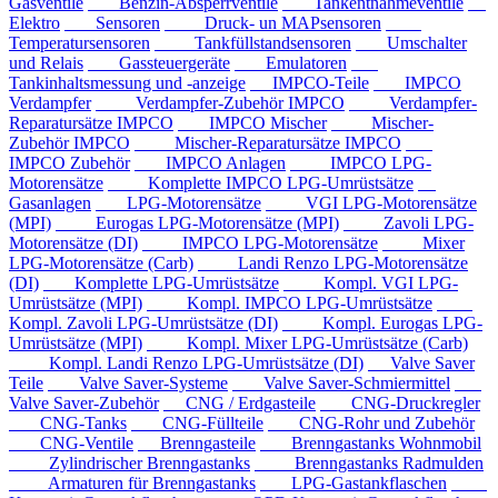
Gasventile
Benzin-Absperrventile
Tankentnahmeventile
Elektro
Sensoren
Druck- un MAPsensoren
Temperatursensoren
Tankfüllstandsensoren
Umschalter
und Relais
Gassteuergeräte
Emulatoren
Tankinhaltsmessung und -anzeige
IMPCO-Teile
IMPCO
Verdampfer
Verdampfer-Zubehör IMPCO
Verdampfer-
Reparatursätze IMPCO
IMPCO Mischer
Mischer-
Zubehör IMPCO
Mischer-Reparatursätze IMPCO
IMPCO Zubehör
IMPCO Anlagen
IMPCO LPG-
Motorensätze
Komplette IMPCO LPG-Umrüstsätze
Gasanlagen
LPG-Motorensätze
VGI LPG-Motorensätze
(MPI)
Eurogas LPG-Motorensätze (MPI)
Zavoli LPG-
Motorensätze (DI)
IMPCO LPG-Motorensätze
Mixer
LPG-Motorensätze (Carb)
Landi Renzo LPG-Motorensätze
(DI)
Komplette LPG-Umrüstsätze
Kompl. VGI LPG-
Umrüstsätze (MPI)
Kompl. IMPCO LPG-Umrüstsätze
Kompl. Zavoli LPG-Umrüstsätze (DI)
Kompl. Eurogas LPG-
Umrüstsätze (MPI)
Kompl. Mixer LPG-Umrüstsätze (Carb)
Kompl. Landi Renzo LPG-Umrüstsätze (DI)
Valve Saver
Teile
Valve Saver-Systeme
Valve Saver-Schmiermittel
Valve Saver-Zubehör
CNG / Erdgasteile
CNG-Druckregler
CNG-Tanks
CNG-Füllteile
CNG-Rohr und Zubehör
CNG-Ventile
Brenngasteile
Brenngastanks Wohnmobil
Zylindrischer Brenngastanks
Brenngastanks Radmulden
Armaturen für Brenngastanks
LPG-Gastankflaschen