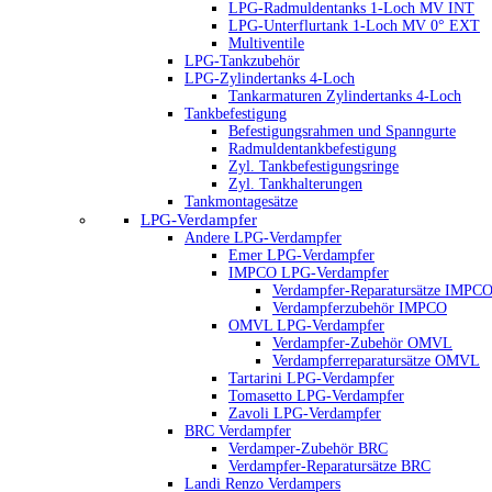
LPG-Radmuldentanks 1-Loch MV INT
LPG-Unterflurtank 1-Loch MV 0° EXT
Multiventile
LPG-Tankzubehör
LPG-Zylindertanks 4-Loch
Tankarmaturen Zylindertanks 4-Loch
Tankbefestigung
Befestigungsrahmen und Spanngurte
Radmuldentankbefestigung
Zyl. Tankbefestigungsringe
Zyl. Tankhalterungen
Tankmontagesätze
LPG-Verdampfer
Andere LPG-Verdampfer
Emer LPG-Verdampfer
IMPCO LPG-Verdampfer
Verdampfer-Reparatursätze IMPC
Verdampferzubehör IMPCO
OMVL LPG-Verdampfer
Verdampfer-Zubehör OMVL
Verdampferreparatursätze OMVL
Tartarini LPG-Verdampfer
Tomasetto LPG-Verdampfer
Zavoli LPG-Verdampfer
BRC Verdampfer
Verdamper-Zubehör BRC
Verdampfer-Reparatursätze BRC
Landi Renzo Verdampers