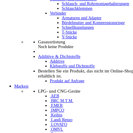
Schlauch- und Rohrmontagehalterungen
Schlauchklemmen
Verbinder
Armaturen und Adapter
Bördelmutter und Kompressionsringe
Schnellkupplungen
T-Stücke
Y-Stücke
Gasausrüstung
Noch keine Produkte
Additive & Dichtstoffe
Additive
Klebstoffe und Dichtstoffe
Bestellen Sie ein Produkt, das nicht im Online-Sho
erhältlich ist.
Produkt auf Anfrage
Marken
LPG- und CNG-Geräte
AEB
BRC M.T.M.
EMER
IMPCO
Keihin
Landi Renzo
LOVATO
OMVL