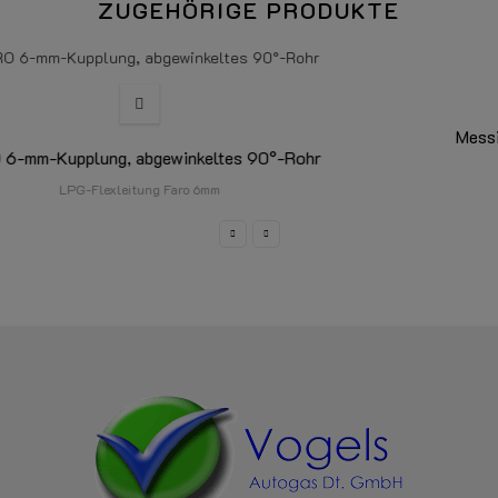
ZUGEHÖRIGE PRODUKTE
Messing-Rohrnippelverschraubung Ø6mm M10x1
Bördelmutter und Kompressionsringe