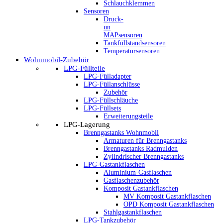
Schlauchklemmen
Sensoren
Druck-
un
MAPsensoren
Tankfüllstandsensoren
Temperatursensoren
Wohnmobil-Zubehör
LPG-Füllteile
LPG-Fülladapter
LPG-Füllanschlüsse
Zubehör
LPG-Füllschläuche
LPG-Füllsets
Erweiterungsteile
LPG-Lagerung
Brenngastanks Wohnmobil
Armaturen für Brenngastanks
Brenngastanks Radmulden
Zylindrischer Brenngastanks
LPG-Gastankflaschen
Aluminium-Gasflaschen
Gasflaschenzubehör
Komposit Gastankflaschen
MV Komposit Gastankflaschen
OPD Komposit Gastankflaschen
Stahlgastankflaschen
LPG-Tankzubehör