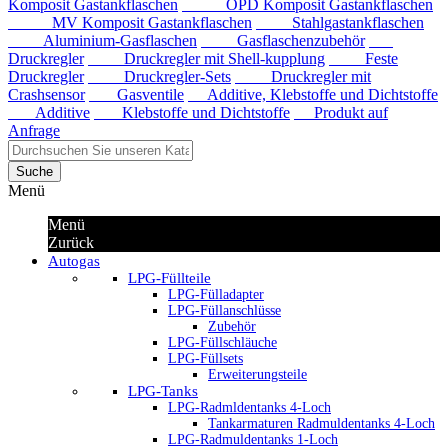
Komposit Gastankflaschen
OPD Komposit Gastankflaschen
MV Komposit Gastankflaschen
Stahlgastankflaschen
Aluminium-Gasflaschen
Gasflaschenzubehör
Druckregler
Druckregler mit Shell-kupplung
Feste
Druckregler
Druckregler-Sets
Druckregler mit
Crashsensor
Gasventile
Additive, Klebstoffe und Dichtstoffe
Additive
Klebstoffe und Dichtstoffe
Produkt auf
Anfrage
Suche
Menü
Menü
Zurück
Autogas
LPG-Füllteile
LPG-Fülladapter
LPG-Füllanschlüsse
Zubehör
LPG-Füllschläuche
LPG-Füllsets
Erweiterungsteile
LPG-Tanks
LPG-Radmldentanks 4-Loch
Tankarmaturen Radmuldentanks 4-Loch
LPG-Radmuldentanks 1-Loch