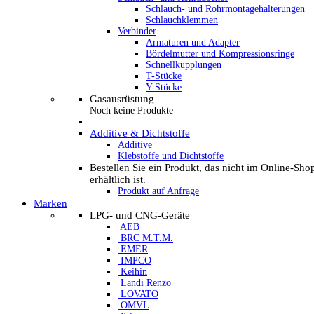
Schlauch- und Rohrmontagehalterungen
Schlauchklemmen
Verbinder
Armaturen und Adapter
Bördelmutter und Kompressionsringe
Schnellkupplungen
T-Stücke
Y-Stücke
Gasausrüstung
Noch keine Produkte
Additive & Dichtstoffe
Additive
Klebstoffe und Dichtstoffe
Bestellen Sie ein Produkt, das nicht im Online-Sho
erhältlich ist.
Produkt auf Anfrage
Marken
LPG- und CNG-Geräte
AEB
BRC M.T.M.
EMER
IMPCO
Keihin
Landi Renzo
LOVATO
OMVL