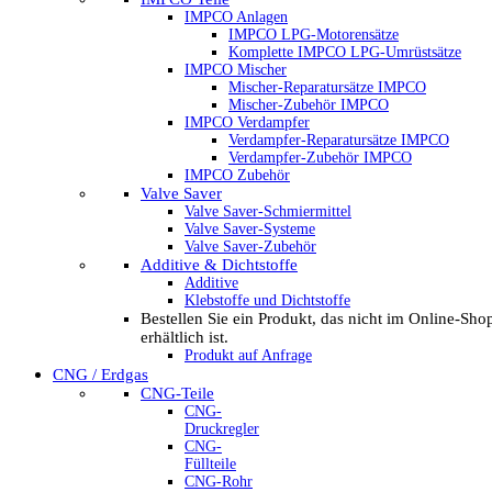
IMPCO Anlagen
IMPCO LPG-Motorensätze
Komplette IMPCO LPG-Umrüstsätze
IMPCO Mischer
Mischer-Reparatursätze IMPCO
Mischer-Zubehör IMPCO
IMPCO Verdampfer
Verdampfer-Reparatursätze IMPCO
Verdampfer-Zubehör IMPCO
IMPCO Zubehör
Valve Saver
Valve Saver-Schmiermittel
Valve Saver-Systeme
Valve Saver-Zubehör
Additive & Dichtstoffe
Additive
Klebstoffe und Dichtstoffe
Bestellen Sie ein Produkt, das nicht im Online-Sho
erhältlich ist.
Produkt auf Anfrage
CNG / Erdgas
CNG-Teile
CNG-
Druckregler
CNG-
Füllteile
CNG-Rohr