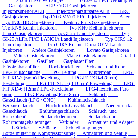
Tartarini LPG-Verdampfer
Tomasetto LPG-Verdampfer
Gasinjektoren
AEB / VGI Gasinjektoren
Injektorzubehör AEB
Injektorreparatursätze AEB
BRC
Gasinjektoren
Typ IN03 MY09 BRC Injektoren
Alter
Typ IN03 BRC Injektoren
Keihin / Prins Gasinjektoren
Typ KN8 Keihin Injektoren
Typ KN9 Keihin Injektoren
Landi Gasinjektoren
Typ GI-25 Landi Injektoren
Typ
GI-25 ALFA FIAT LANCIA Landi Injektoren
Typ GIRS 12
Landi Injektoren
Typ GIRS Renault Dacia OEM Landi
Injektoren
Andere Gasinjektoren
Lovato Gasinjektoren
Valtek Gasinjektoren
Vialle Gasinjektoren
Tartarini
Gasinjektoren
Gasfilter
Gasphasenfilter
Flüssigphasenfilter
Hochdruckfilter
Schlauch und Rohr
LPG-Füllschläuche
LPG-Leitung
Kupferrohr
LPG-
FIT XD-3 (6mm) Flexleitung
LPG-FIT XD-4 (8mm)
Flexleitung
LPG-FIT XD-5 (8-10mm) Flexleitung
LPG-
FIT XD-6 (12mm) LPG-Flexleitung
LPG-Flexleitung Faro
6mm
LPG-Flexleitung Faro 8mm
Schlauch
Gasschlauch (LPG / CNG)
Kühlmittelschlauch
Benzinschlauch
Hochdruck-Gasschlauch
Niederdruck-
Gasschlauch
Entlüftungsschlauch
Schlauch- und
Rohrzubehör
Schlauchklemmen
Schlauch- und
Rohrmontagehalterungen
Verbinder
Armaturen und Adapter
T-Stücke
Y-Stücke
Schnellkupplungen
Bördelmutter und Kompressionsringe
Armaturen und Ventile