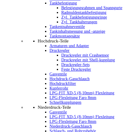
Tankbefestigung
Befestigungsrahmen und Spanngurte
Radmuldentankbefestigung
Zyl. Tankbefestigungsringe
Zyl. Tankhalterungen
Tankentnahmeventile
Tankinhaltsmessung und -anzeige
Tankmontagesätze
Hochdruck-Teile
Armaturen und Adapter
Druckregler
Druckregler mit Crashsensor
Druckregler mit Shell-kupplung
Druckregler-Sets
Feste Druckregler
Gasventile
Hochdruck-Gasschlauch
Hochdruckfilter
Kupferrohr
LPG-FIT XD-5 (8-10mm) Flexleitung
LPG-Flexleitung Faro 8mm
Schnellkupplungen
Niederdruck-Teile
Gasventile
LPG-FIT XD-5 (8-10mm) Flexleitung
LPG-Flexleitung Faro 8mm
Niederdruck-Gasschlauch
Schlauch- und Rohrzubehör