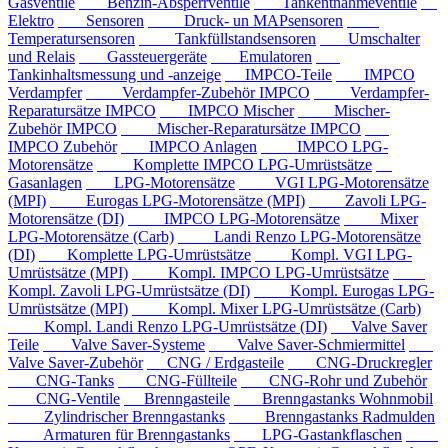
Gasventile
Benzin-Absperrventile
Tankentnahmeventile
Elektro
Sensoren
Druck- un MAPsensoren
Temperatursensoren
Tankfüllstandsensoren
Umschalter
und Relais
Gassteuergeräte
Emulatoren
Tankinhaltsmessung und -anzeige
IMPCO-Teile
IMPCO
Verdampfer
Verdampfer-Zubehör IMPCO
Verdampfer-
Reparatursätze IMPCO
IMPCO Mischer
Mischer-
Zubehör IMPCO
Mischer-Reparatursätze IMPCO
IMPCO Zubehör
IMPCO Anlagen
IMPCO LPG-
Motorensätze
Komplette IMPCO LPG-Umrüstsätze
Gasanlagen
LPG-Motorensätze
VGI LPG-Motorensätze
(MPI)
Eurogas LPG-Motorensätze (MPI)
Zavoli LPG-
Motorensätze (DI)
IMPCO LPG-Motorensätze
Mixer
LPG-Motorensätze (Carb)
Landi Renzo LPG-Motorensätze
(DI)
Komplette LPG-Umrüstsätze
Kompl. VGI LPG-
Umrüstsätze (MPI)
Kompl. IMPCO LPG-Umrüstsätze
Kompl. Zavoli LPG-Umrüstsätze (DI)
Kompl. Eurogas LPG-
Umrüstsätze (MPI)
Kompl. Mixer LPG-Umrüstsätze (Carb)
Kompl. Landi Renzo LPG-Umrüstsätze (DI)
Valve Saver
Teile
Valve Saver-Systeme
Valve Saver-Schmiermittel
Valve Saver-Zubehör
CNG / Erdgasteile
CNG-Druckregler
CNG-Tanks
CNG-Füllteile
CNG-Rohr und Zubehör
CNG-Ventile
Brenngasteile
Brenngastanks Wohnmobil
Zylindrischer Brenngastanks
Brenngastanks Radmulden
Armaturen für Brenngastanks
LPG-Gastankflaschen