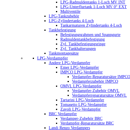
LPG-Radmuldentanks 1-Loch MV INT
LPG-Unterflurtank 1-Loch MV 0° EXT
Multiventile
LPG-Tankzubehör
LPG-Zylindertanks 4-Loch
Tankarmaturen Zylindertanks 4-Loch
Tankbefestigung
Befestigungsrahmen und Spanngurte
Radmuldentankbefestigung
Zyl. Tankbefestigungsringe
Zyl. Tankhalterungen
Tankmontagesätze
LPG-Verdampfer
Andere LPG-Verdampfer
Emer LPG-Verdampfer
IMPCO LPG-Verdampfer
Verdampfer-Reparatursätze IMPC
Verdampferzubehör IMPCO
OMVL LPG-Verdampfer
Verdampfer-Zubehör OMVL
Verdampferreparatursätze OMVL
Tartarini LPG-Verdampfer
Tomasetto LPG-Verdampfer
Zavoli LPG-Verdampfer
BRC Verdampfer
Verdamper-Zubehör BRC
Verdampfer-Reparatursätze BRC
Landi Renzo Verdampers