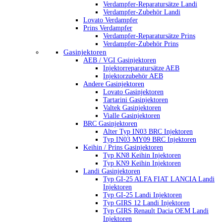
Verdampfer-Reparatursätze Landi
Verdampfer-Zubehör Landi
Lovato Verdampfer
Prins Verdampfer
Verdampfer-Reparatursätze Prins
Verdampfer-Zubehör Prins
Gasinjektoren
AEB / VGI Gasinjektoren
Injektorreparatursätze AEB
Injektorzubehör AEB
Andere Gasinjektoren
Lovato Gasinjektoren
Tartarini Gasinjektoren
Valtek Gasinjektoren
Vialle Gasinjektoren
BRC Gasinjektoren
Alter Typ IN03 BRC Injektoren
Typ IN03 MY09 BRC Injektoren
Keihin / Prins Gasinjektoren
Typ KN8 Keihin Injektoren
Typ KN9 Keihin Injektoren
Landi Gasinjektoren
Typ GI-25 ALFA FIAT LANCIA Landi
Injektoren
Typ GI-25 Landi Injektoren
Typ GIRS 12 Landi Injektoren
Typ GIRS Renault Dacia OEM Landi
Injektoren