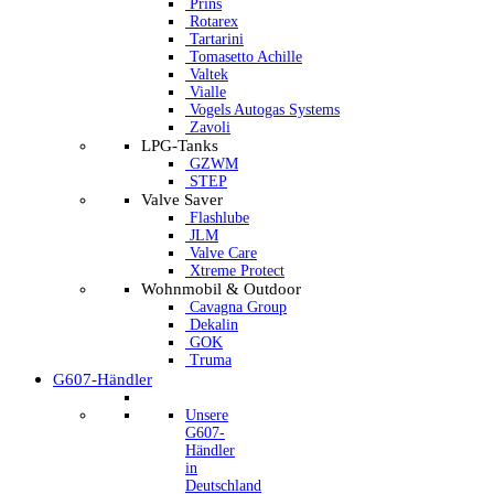
Prins
Rotarex
Tartarini
Tomasetto Achille
Valtek
Vialle
Vogels Autogas Systems
Zavoli
LPG-Tanks
GZWM
STEP
Valve Saver
Flashlube
JLM
Valve Care
Xtreme Protect
Wohnmobil & Outdoor
Cavagna Group
Dekalin
GOK
Truma
G607-Händler
Unsere
G607-
Händler
in
Deutschland