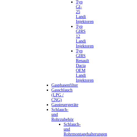
Typ
GI-
25
Landi
Injektoren
Typ
GIRS
12
Landi
Injektoren
Typ
GIRS
Renault
Dacia
OEM
Landi
Injektoren
Gasphasenfilter
Gasschlauch
(LPG /
CNG)
Gassteuergeräte
Schlauch-
und
Rohrzubehör
Schlauch-
und
Rohrmontagehalterungen