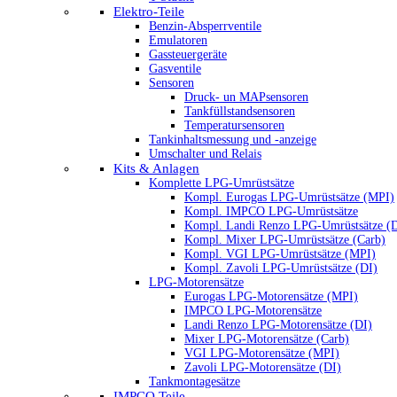
Elektro-Teile
Benzin-Absperrventile
Emulatoren
Gassteuergeräte
Gasventile
Sensoren
Druck- un MAPsensoren
Tankfüllstandsensoren
Temperatursensoren
Tankinhaltsmessung und -anzeige
Umschalter und Relais
Kits & Anlagen
Komplette LPG-Umrüstsätze
Kompl. Eurogas LPG-Umrüstsätze (MPI)
Kompl. IMPCO LPG-Umrüstsätze
Kompl. Landi Renzo LPG-Umrüstsätze (
Kompl. Mixer LPG-Umrüstsätze (Carb)
Kompl. VGI LPG-Umrüstsätze (MPI)
Kompl. Zavoli LPG-Umrüstsätze (DI)
LPG-Motorensätze
Eurogas LPG-Motorensätze (MPI)
IMPCO LPG-Motorensätze
Landi Renzo LPG-Motorensätze (DI)
Mixer LPG-Motorensätze (Carb)
VGI LPG-Motorensätze (MPI)
Zavoli LPG-Motorensätze (DI)
Tankmontagesätze
IMPCO Teile