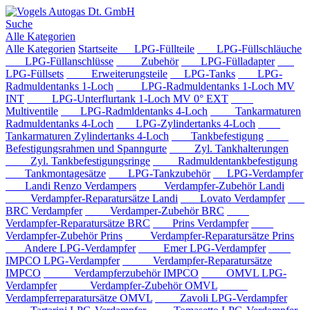
Suche
Alle Kategorien
Alle Kategorien
Startseite
LPG-Füllteile
LPG-Füllschläuche
LPG-Füllanschlüsse
Zubehör
LPG-Fülladapter
LPG-Füllsets
Erweiterungsteile
LPG-Tanks
LPG-
Radmuldentanks 1-Loch
LPG-Radmuldentanks 1-Loch MV
INT
LPG-Unterflurtank 1-Loch MV 0° EXT
Multiventile
LPG-Radmldentanks 4-Loch
Tankarmaturen
Radmuldentanks 4-Loch
LPG-Zylindertanks 4-Loch
Tankarmaturen Zylindertanks 4-Loch
Tankbefestigung
Befestigungsrahmen und Spanngurte
Zyl. Tankhalterungen
Zyl. Tankbefestigungsringe
Radmuldentankbefestigung
Tankmontagesätze
LPG-Tankzubehör
LPG-Verdampfer
Landi Renzo Verdampers
Verdampfer-Zubehör Landi
Verdampfer-Reparatursätze Landi
Lovato Verdampfer
BRC Verdampfer
Verdamper-Zubehör BRC
Verdampfer-Reparatursätze BRC
Prins Verdampfer
Verdampfer-Zubehör Prins
Verdampfer-Reparatursätze Prins
Andere LPG-Verdampfer
Emer LPG-Verdampfer
IMPCO LPG-Verdampfer
Verdampfer-Reparatursätze
IMPCO
Verdampferzubehör IMPCO
OMVL LPG-
Verdampfer
Verdampfer-Zubehör OMVL
Verdampferreparatursätze OMVL
Zavoli LPG-Verdampfer