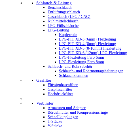
Schlauch & Leitung
Benzinschlauch
Entlüftungsschlauch
Gasschlauch (LPG / CNG)
Kühlmittelschlauch
LPG-Füllschläuche
LPG-Leitung
Kupferrohr
LPG-FIT XD-3 (6mm) Flexleitung
LPG-FIT XD-4 (8mm) Flexleitung
LPG-FIT XD-5 (8-10mm) Flexleitung
LPG-FIT XD-6 (12mm) LPG-Flexleitung
LPG-Flexleitung Faro 6mm
LPG-Flexleitung Faro 8mm
Schlauch- und Rohrzubehör
Schlauch- und Rohrmontagehalterungen
Schlauchklemmen
Gasfilter
Flüssigphasenfilter
Gasphasenfilter
Hochdruckfilter
Verbinder
Armaturen und Adapter
Bördelmutter und Kompressionsringe
Schnellkupplungen
T-Stücke
Y-Stücke