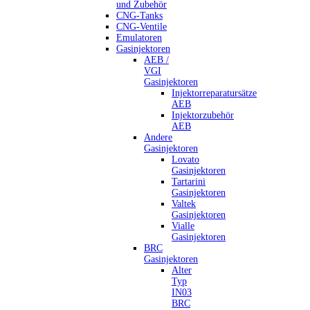
und Zubehör
CNG-Tanks
CNG-Ventile
Emulatoren
Gasinjektoren
AEB /
VGI
Gasinjektoren
Injektorreparatursätze
AEB
Injektorzubehör
AEB
Andere
Gasinjektoren
Lovato
Gasinjektoren
Tartarini
Gasinjektoren
Valtek
Gasinjektoren
Vialle
Gasinjektoren
BRC
Gasinjektoren
Alter
Typ
IN03
BRC