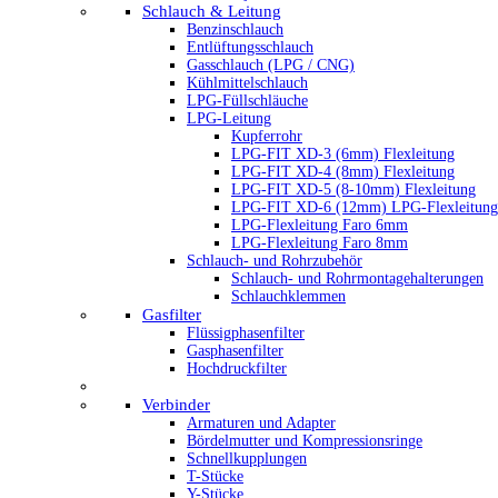
Schlauch & Leitung
Benzinschlauch
Entlüftungsschlauch
Gasschlauch (LPG / CNG)
Kühlmittelschlauch
LPG-Füllschläuche
LPG-Leitung
Kupferrohr
LPG-FIT XD-3 (6mm) Flexleitung
LPG-FIT XD-4 (8mm) Flexleitung
LPG-FIT XD-5 (8-10mm) Flexleitung
LPG-FIT XD-6 (12mm) LPG-Flexleitung
LPG-Flexleitung Faro 6mm
LPG-Flexleitung Faro 8mm
Schlauch- und Rohrzubehör
Schlauch- und Rohrmontagehalterungen
Schlauchklemmen
Gasfilter
Flüssigphasenfilter
Gasphasenfilter
Hochdruckfilter
Verbinder
Armaturen und Adapter
Bördelmutter und Kompressionsringe
Schnellkupplungen
T-Stücke
Y-Stücke