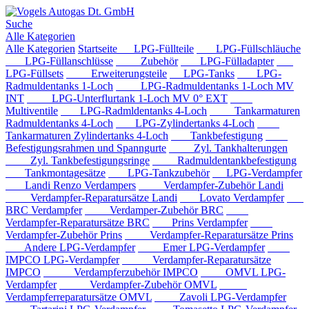
Suche
Alle Kategorien
Alle Kategorien
Startseite
LPG-Füllteile
LPG-Füllschläuche
LPG-Füllanschlüsse
Zubehör
LPG-Fülladapter
LPG-Füllsets
Erweiterungsteile
LPG-Tanks
LPG-
Radmuldentanks 1-Loch
LPG-Radmuldentanks 1-Loch MV
INT
LPG-Unterflurtank 1-Loch MV 0° EXT
Multiventile
LPG-Radmldentanks 4-Loch
Tankarmaturen
Radmuldentanks 4-Loch
LPG-Zylindertanks 4-Loch
Tankarmaturen Zylindertanks 4-Loch
Tankbefestigung
Befestigungsrahmen und Spanngurte
Zyl. Tankhalterungen
Zyl. Tankbefestigungsringe
Radmuldentankbefestigung
Tankmontagesätze
LPG-Tankzubehör
LPG-Verdampfer
Landi Renzo Verdampers
Verdampfer-Zubehör Landi
Verdampfer-Reparatursätze Landi
Lovato Verdampfer
BRC Verdampfer
Verdamper-Zubehör BRC
Verdampfer-Reparatursätze BRC
Prins Verdampfer
Verdampfer-Zubehör Prins
Verdampfer-Reparatursätze Prins
Andere LPG-Verdampfer
Emer LPG-Verdampfer
IMPCO LPG-Verdampfer
Verdampfer-Reparatursätze
IMPCO
Verdampferzubehör IMPCO
OMVL LPG-
Verdampfer
Verdampfer-Zubehör OMVL
Verdampferreparatursätze OMVL
Zavoli LPG-Verdampfer