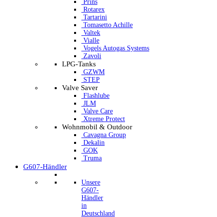
Prins
Rotarex
Tartarini
Tomasetto Achille
Valtek
Vialle
Vogels Autogas Systems
Zavoli
LPG-Tanks
GZWM
STEP
Valve Saver
Flashlube
JLM
Valve Care
Xtreme Protect
Wohnmobil & Outdoor
Cavagna Group
Dekalin
GOK
Truma
G607-Händler
Unsere
G607-
Händler
in
Deutschland