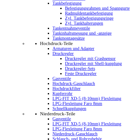
Tankbefestigung
Befestigungsrahmen und Spanngurte
Radmuldentankbefestigung
Zyl. Tankbefestigungsringe
Zyl. Tankhalterungen
Tankentnahmeventile
Tankinhaltsmessung und -anzeige
Tankmontagesätze
Hochdruck-Teile
Armaturen und Adapter
Druckregler
Druckregler mit Crashsensor
Druckregler mit Shell-kupplung
Druckregler-Sets
Feste Druckregler
Gasventile
Hochdruck-Gasschlauch
Hochdruckfilter
Kupferrohr
LPG-FIT XD-5 (8-10mm) Flexleitung
LPG-Flexleitung Faro 8mm
Schnellkupplungen
Niederdruck-Teile
Gasventile
LPG-FIT XD-5 (8-10mm) Flexleitung
LPG-Flexleitung Faro 8mm
Niederdruck-Gasschlauch
Schlauch- und Rohrzubehör