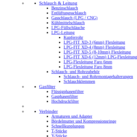
Schlauch & Leitung
Benzinschlauch
Entlüftungsschlauch
Gasschlauch (LPG / CNG)
Kühlmittelschlauch
LPG-Füllschläuche
LPG-Leitung
Kupferrohr
LPG-FIT XD-3 (6mm) Flexleitung
LPG-FIT XD-4 (8mm) Flexleitung
LPG-FIT XD-5 (8-10mm) Flexleitung
LPG-FIT XD-6 (12mm) LPG-Flexleitung
LPG-Flexleitung Faro 6mm
LPG-Flexleitung Faro 8mm
Schlauch- und Rohrzubehör
Schlauch- und Rohrmontagehalterungen
Schlauchklemmen
Gasfilter
Flüssigphasenfilter
Gasphasenfilter
Hochdruckfilter
Verbinder
Armaturen und Adapter
Bördelmutter und Kompressionsringe
Schnellkupplungen
T-Stücke
Y-Stücke