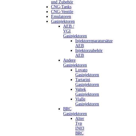
und Zubehör
CNG-Tanks
CNG-Ventile
Emulatoren
Gasinjektoren
AEB /
VGI
Gasinjektoren
Injektorreparatursätze
AEB
Injektorzubehör
AEB
Andere
Gasinjektoren
Lovato
Gasinjektoren
Tartarini
Gasinjektoren
Valtek
Gasinjektoren
Vialle
Gasinjektoren
BRC
Gasinjektoren
Alter
Typ
IN03
BRC