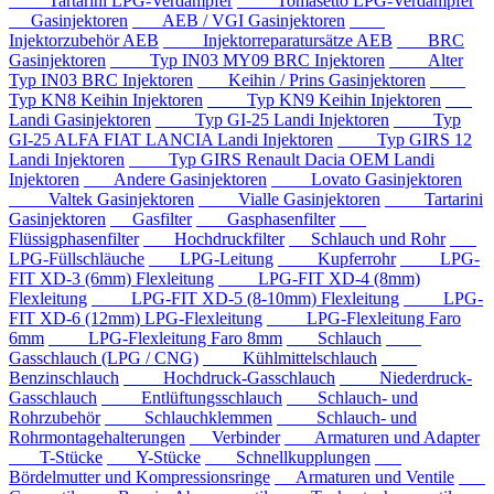
Tartarini LPG-Verdampfer
Tomasetto LPG-Verdampfer
Gasinjektoren
AEB / VGI Gasinjektoren
Injektorzubehör AEB
Injektorreparatursätze AEB
BRC
Gasinjektoren
Typ IN03 MY09 BRC Injektoren
Alter
Typ IN03 BRC Injektoren
Keihin / Prins Gasinjektoren
Typ KN8 Keihin Injektoren
Typ KN9 Keihin Injektoren
Landi Gasinjektoren
Typ GI-25 Landi Injektoren
Typ
GI-25 ALFA FIAT LANCIA Landi Injektoren
Typ GIRS 12
Landi Injektoren
Typ GIRS Renault Dacia OEM Landi
Injektoren
Andere Gasinjektoren
Lovato Gasinjektoren
Valtek Gasinjektoren
Vialle Gasinjektoren
Tartarini
Gasinjektoren
Gasfilter
Gasphasenfilter
Flüssigphasenfilter
Hochdruckfilter
Schlauch und Rohr
LPG-Füllschläuche
LPG-Leitung
Kupferrohr
LPG-
FIT XD-3 (6mm) Flexleitung
LPG-FIT XD-4 (8mm)
Flexleitung
LPG-FIT XD-5 (8-10mm) Flexleitung
LPG-
FIT XD-6 (12mm) LPG-Flexleitung
LPG-Flexleitung Faro
6mm
LPG-Flexleitung Faro 8mm
Schlauch
Gasschlauch (LPG / CNG)
Kühlmittelschlauch
Benzinschlauch
Hochdruck-Gasschlauch
Niederdruck-
Gasschlauch
Entlüftungsschlauch
Schlauch- und
Rohrzubehör
Schlauchklemmen
Schlauch- und
Rohrmontagehalterungen
Verbinder
Armaturen und Adapter
T-Stücke
Y-Stücke
Schnellkupplungen
Bördelmutter und Kompressionsringe
Armaturen und Ventile