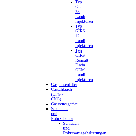
Typ
GI-
25
Landi
Injektoren
Typ
GIRS
12
Landi
Injektoren
Typ
GIRS
Renault
Dacia
OEM
Landi
Injektoren
Gasphasenfilter
Gasschlauch
(LPG /
CNG)
Gassteuergeräte
Schlauch-
und
Rohrzubehör
Schlauch-
und
Rohrmontagehalterungen