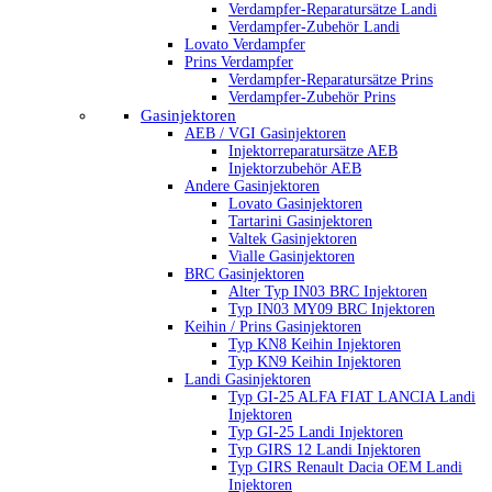
Verdampfer-Reparatursätze Landi
Verdampfer-Zubehör Landi
Lovato Verdampfer
Prins Verdampfer
Verdampfer-Reparatursätze Prins
Verdampfer-Zubehör Prins
Gasinjektoren
AEB / VGI Gasinjektoren
Injektorreparatursätze AEB
Injektorzubehör AEB
Andere Gasinjektoren
Lovato Gasinjektoren
Tartarini Gasinjektoren
Valtek Gasinjektoren
Vialle Gasinjektoren
BRC Gasinjektoren
Alter Typ IN03 BRC Injektoren
Typ IN03 MY09 BRC Injektoren
Keihin / Prins Gasinjektoren
Typ KN8 Keihin Injektoren
Typ KN9 Keihin Injektoren
Landi Gasinjektoren
Typ GI-25 ALFA FIAT LANCIA Landi
Injektoren
Typ GI-25 Landi Injektoren
Typ GIRS 12 Landi Injektoren
Typ GIRS Renault Dacia OEM Landi
Injektoren