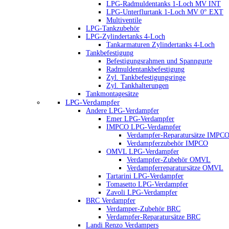
LPG-Radmuldentanks 1-Loch MV INT
LPG-Unterflurtank 1-Loch MV 0° EXT
Multiventile
LPG-Tankzubehör
LPG-Zylindertanks 4-Loch
Tankarmaturen Zylindertanks 4-Loch
Tankbefestigung
Befestigungsrahmen und Spanngurte
Radmuldentankbefestigung
Zyl. Tankbefestigungsringe
Zyl. Tankhalterungen
Tankmontagesätze
LPG-Verdampfer
Andere LPG-Verdampfer
Emer LPG-Verdampfer
IMPCO LPG-Verdampfer
Verdampfer-Reparatursätze IMPC
Verdampferzubehör IMPCO
OMVL LPG-Verdampfer
Verdampfer-Zubehör OMVL
Verdampferreparatursätze OMVL
Tartarini LPG-Verdampfer
Tomasetto LPG-Verdampfer
Zavoli LPG-Verdampfer
BRC Verdampfer
Verdamper-Zubehör BRC
Verdampfer-Reparatursätze BRC
Landi Renzo Verdampers