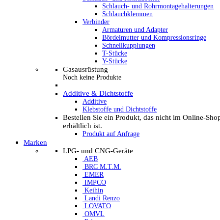
Schlauch- und Rohrmontagehalterungen
Schlauchklemmen
Verbinder
Armaturen und Adapter
Bördelmutter und Kompressionsringe
Schnellkupplungen
T-Stücke
Y-Stücke
Gasausrüstung
Noch keine Produkte
Additive & Dichtstoffe
Additive
Klebstoffe und Dichtstoffe
Bestellen Sie ein Produkt, das nicht im Online-Sho
erhältlich ist.
Produkt auf Anfrage
Marken
LPG- und CNG-Geräte
AEB
BRC M.T.M.
EMER
IMPCO
Keihin
Landi Renzo
LOVATO
OMVL