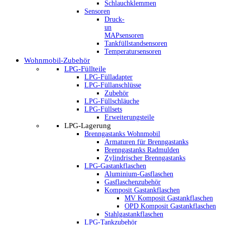
Schlauchklemmen
Sensoren
Druck-
un
MAPsensoren
Tankfüllstandsensoren
Temperatursensoren
Wohnmobil-Zubehör
LPG-Füllteile
LPG-Fülladapter
LPG-Füllanschlüsse
Zubehör
LPG-Füllschläuche
LPG-Füllsets
Erweiterungsteile
LPG-Lagerung
Brenngastanks Wohnmobil
Armaturen für Brenngastanks
Brenngastanks Radmulden
Zylindrischer Brenngastanks
LPG-Gastankflaschen
Aluminium-Gasflaschen
Gasflaschenzubehör
Komposit Gastankflaschen
MV Komposit Gastankflaschen
OPD Komposit Gastankflaschen
Stahlgastankflaschen
LPG-Tankzubehör