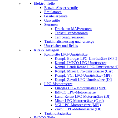
Elektro-Teile
Benzin-Absperrventile
Emulatoren
Gassteuergeräte
Gasventile
Sensoren
Druck- un MAPsensoren
Tankfüllstandsensoren
Temperatursensoren
Tankinhaltsmessung und -anzeige
Umschalter und Relais
Kits & Anlagen
Komplette LPG-Umrüstsätze
Kompl. Eurogas LPG-Umrüstsätze (MPI)
Kompl. IMPCO LPG-Umrüstsätze
Kompl. Landi Renzo LPG-Umrüstsätze (
Kompl. Mixer LPG-Umrüstsätze (Carb)
Kompl. VGI LPG-Umrüstsätze (MPI)
Kompl. Zavoli LPG-Umrüstsätze (DI)
LPG-Motorensätze
Eurogas LPG-Motorensätze (MPI)
IMPCO LPG-Motorensätze
Landi Renzo LPG-Motorensätze (DI)
Mixer LPG-Motorensätze (Carb)
VGI LPG-Motorensätze (MPI)
Zavoli LPG-Motorensätze (DI)
Tankmontagesätze
IMPCO Teile