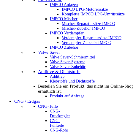
IMPCO Anlagen
IMPCO LPG-Motorensätze
Komplette IMPCO LPG-Umrüstsätze
IMPCO Mischer
Mischer-Reparatursätze IMPCO
Mischer-Zubehör IMPCO
IMPCO Verdampfer
Verdampfer-Reparatursätze IMPCO
Verdampfer-Zubehör IMPCO
IMPCO Zubehör
Valve Saver
Valve Saver-Schmiermittel
Valve Saver-Systeme
Valve Saver-Zubehör
Additive & Dichtstoffe
Additive
Klebstoffe und Dichtstoffe
Bestellen Sie ein Produkt, das nicht im Online-Sho
erhältlich ist.
Produkt auf Anfrage
CNG / Erdgas
CNG-Teile
CNG-
Druckregler
CNG-
Füllteile
CNG-Rohr