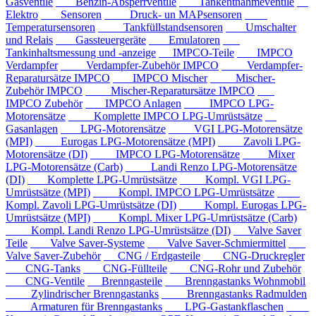
Gasventile
Benzin-Absperrventile
Tankentnahmeventile
Elektro
Sensoren
Druck- un MAPsensoren
Temperatursensoren
Tankfüllstandsensoren
Umschalter
und Relais
Gassteuergeräte
Emulatoren
Tankinhaltsmessung und -anzeige
IMPCO-Teile
IMPCO
Verdampfer
Verdampfer-Zubehör IMPCO
Verdampfer-
Reparatursätze IMPCO
IMPCO Mischer
Mischer-
Zubehör IMPCO
Mischer-Reparatursätze IMPCO
IMPCO Zubehör
IMPCO Anlagen
IMPCO LPG-
Motorensätze
Komplette IMPCO LPG-Umrüstsätze
Gasanlagen
LPG-Motorensätze
VGI LPG-Motorensätze
(MPI)
Eurogas LPG-Motorensätze (MPI)
Zavoli LPG-
Motorensätze (DI)
IMPCO LPG-Motorensätze
Mixer
LPG-Motorensätze (Carb)
Landi Renzo LPG-Motorensätze
(DI)
Komplette LPG-Umrüstsätze
Kompl. VGI LPG-
Umrüstsätze (MPI)
Kompl. IMPCO LPG-Umrüstsätze
Kompl. Zavoli LPG-Umrüstsätze (DI)
Kompl. Eurogas LPG-
Umrüstsätze (MPI)
Kompl. Mixer LPG-Umrüstsätze (Carb)
Kompl. Landi Renzo LPG-Umrüstsätze (DI)
Valve Saver
Teile
Valve Saver-Systeme
Valve Saver-Schmiermittel
Valve Saver-Zubehör
CNG / Erdgasteile
CNG-Druckregler
CNG-Tanks
CNG-Füllteile
CNG-Rohr und Zubehör
CNG-Ventile
Brenngasteile
Brenngastanks Wohnmobil
Zylindrischer Brenngastanks
Brenngastanks Radmulden
Armaturen für Brenngastanks
LPG-Gastankflaschen