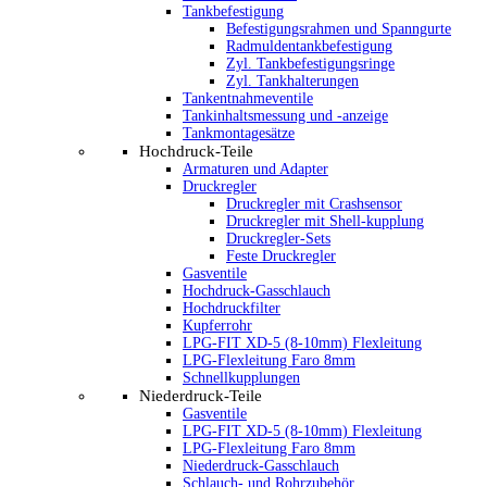
Tankbefestigung
Befestigungsrahmen und Spanngurte
Radmuldentankbefestigung
Zyl. Tankbefestigungsringe
Zyl. Tankhalterungen
Tankentnahmeventile
Tankinhaltsmessung und -anzeige
Tankmontagesätze
Hochdruck-Teile
Armaturen und Adapter
Druckregler
Druckregler mit Crashsensor
Druckregler mit Shell-kupplung
Druckregler-Sets
Feste Druckregler
Gasventile
Hochdruck-Gasschlauch
Hochdruckfilter
Kupferrohr
LPG-FIT XD-5 (8-10mm) Flexleitung
LPG-Flexleitung Faro 8mm
Schnellkupplungen
Niederdruck-Teile
Gasventile
LPG-FIT XD-5 (8-10mm) Flexleitung
LPG-Flexleitung Faro 8mm
Niederdruck-Gasschlauch
Schlauch- und Rohrzubehör