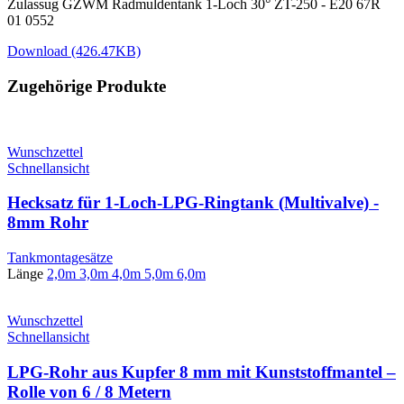
Zulassug GZWM Radmuldentank 1-Loch 30° ZT-250 - E20 67R
01 0552
Download (426.47KB)
Zugehörige Produkte
Wunschzettel
Schnellansicht
Hecksatz für 1-Loch-LPG-Ringtank (Multivalve) -
8mm Rohr
Tankmontagesätze
Länge
2,0m
3,0m
4,0m
5,0m
6,0m
Wunschzettel
Schnellansicht
LPG-Rohr aus Kupfer 8 mm mit Kunststoffmantel –
Rolle von 6 / 8 Metern