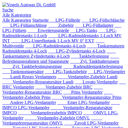
Suche
Alle Kategorien
Alle Kategorien
Startseite
LPG-Füllteile
LPG-Füllschläuche
LPG-Füllanschlüsse
Zubehör
LPG-Fülladapter
LPG-Füllsets
Erweiterungsteile
LPG-Tanks
LPG-
Radmuldentanks 1-Loch
LPG-Radmuldentanks 1-Loch MV
INT
LPG-Unterflurtank 1-Loch MV 0° EXT
Multiventile
LPG-Radmldentanks 4-Loch
Tankarmaturen
Radmuldentanks 4-Loch
LPG-Zylindertanks 4-Loch
Tankarmaturen Zylindertanks 4-Loch
Tankbefestigung
Befestigungsrahmen und Spanngurte
Zyl. Tankhalterungen
Zyl. Tankbefestigungsringe
Radmuldentankbefestigung
Tankmontagesätze
LPG-Tankzubehör
LPG-Verdampfer
Landi Renzo Verdampers
Verdampfer-Zubehör Landi
Verdampfer-Reparatursätze Landi
Lovato Verdampfer
BRC Verdampfer
Verdamper-Zubehör BRC
Verdampfer-Reparatursätze BRC
Prins Verdampfer
Verdampfer-Zubehör Prins
Verdampfer-Reparatursätze Prins
Andere LPG-Verdampfer
Emer LPG-Verdampfer
IMPCO LPG-Verdampfer
Verdampfer-Reparatursätze
IMPCO
Verdampferzubehör IMPCO
OMVL LPG-
Verdampfer
Verdampfer-Zubehör OMVL
Verdampferreparatursätze OMVL
Zavoli LPG-Verdampfer