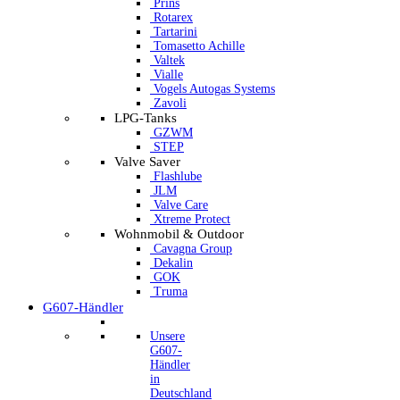
Prins
Rotarex
Tartarini
Tomasetto Achille
Valtek
Vialle
Vogels Autogas Systems
Zavoli
LPG-Tanks
GZWM
STEP
Valve Saver
Flashlube
JLM
Valve Care
Xtreme Protect
Wohnmobil & Outdoor
Cavagna Group
Dekalin
GOK
Truma
G607-Händler
Unsere
G607-
Händler
in
Deutschland