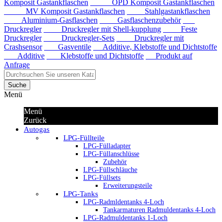
Komposit Gastankflaschen
OPD Komposit Gastankflaschen
MV Komposit Gastankflaschen
Stahlgastankflaschen
Aluminium-Gasflaschen
Gasflaschenzubehör
Druckregler
Druckregler mit Shell-kupplung
Feste
Druckregler
Druckregler-Sets
Druckregler mit
Crashsensor
Gasventile
Additive, Klebstoffe und Dichtstoffe
Additive
Klebstoffe und Dichtstoffe
Produkt auf
Anfrage
Suche
Menü
Menü
Zurück
Autogas
LPG-Füllteile
LPG-Fülladapter
LPG-Füllanschlüsse
Zubehör
LPG-Füllschläuche
LPG-Füllsets
Erweiterungsteile
LPG-Tanks
LPG-Radmldentanks 4-Loch
Tankarmaturen Radmuldentanks 4-Loch
LPG-Radmuldentanks 1-Loch