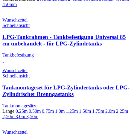
450mm
Wunschzettel
Schnellansicht
LPG-Tankrahmen - Tankbefestigung Universal 85
cm unbehandelt - für LPG-Zylindrtanks
Tankbefestigung
Wunschzettel
Schnellansicht
Tankmontageset für LPG-Zylindertanks oder LPG-
Zylindrischer Brenngastanks
Tankmontagesätze
Länge
0,25m
0,50m
0,75m
1,0m
1,25m
1,50m
1,75m
2,0m
2,25m
2,50m
3,0m
3,50m
Wunschzettel