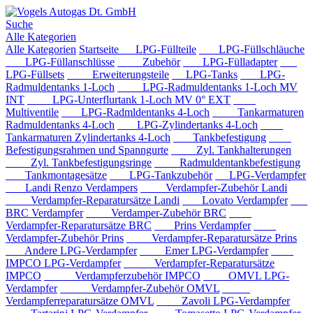
Suche
Alle Kategorien
Alle Kategorien
Startseite
LPG-Füllteile
LPG-Füllschläuche
LPG-Füllanschlüsse
Zubehör
LPG-Fülladapter
LPG-Füllsets
Erweiterungsteile
LPG-Tanks
LPG-
Radmuldentanks 1-Loch
LPG-Radmuldentanks 1-Loch MV
INT
LPG-Unterflurtank 1-Loch MV 0° EXT
Multiventile
LPG-Radmldentanks 4-Loch
Tankarmaturen
Radmuldentanks 4-Loch
LPG-Zylindertanks 4-Loch
Tankarmaturen Zylindertanks 4-Loch
Tankbefestigung
Befestigungsrahmen und Spanngurte
Zyl. Tankhalterungen
Zyl. Tankbefestigungsringe
Radmuldentankbefestigung
Tankmontagesätze
LPG-Tankzubehör
LPG-Verdampfer
Landi Renzo Verdampers
Verdampfer-Zubehör Landi
Verdampfer-Reparatursätze Landi
Lovato Verdampfer
BRC Verdampfer
Verdamper-Zubehör BRC
Verdampfer-Reparatursätze BRC
Prins Verdampfer
Verdampfer-Zubehör Prins
Verdampfer-Reparatursätze Prins
Andere LPG-Verdampfer
Emer LPG-Verdampfer
IMPCO LPG-Verdampfer
Verdampfer-Reparatursätze
IMPCO
Verdampferzubehör IMPCO
OMVL LPG-
Verdampfer
Verdampfer-Zubehör OMVL
Verdampferreparatursätze OMVL
Zavoli LPG-Verdampfer