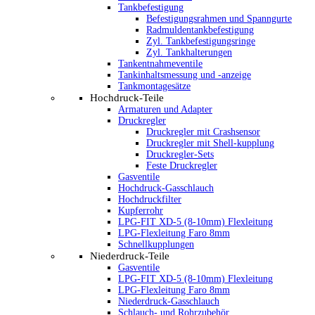
Tankbefestigung
Befestigungsrahmen und Spanngurte
Radmuldentankbefestigung
Zyl. Tankbefestigungsringe
Zyl. Tankhalterungen
Tankentnahmeventile
Tankinhaltsmessung und -anzeige
Tankmontagesätze
Hochdruck-Teile
Armaturen und Adapter
Druckregler
Druckregler mit Crashsensor
Druckregler mit Shell-kupplung
Druckregler-Sets
Feste Druckregler
Gasventile
Hochdruck-Gasschlauch
Hochdruckfilter
Kupferrohr
LPG-FIT XD-5 (8-10mm) Flexleitung
LPG-Flexleitung Faro 8mm
Schnellkupplungen
Niederdruck-Teile
Gasventile
LPG-FIT XD-5 (8-10mm) Flexleitung
LPG-Flexleitung Faro 8mm
Niederdruck-Gasschlauch
Schlauch- und Rohrzubehör