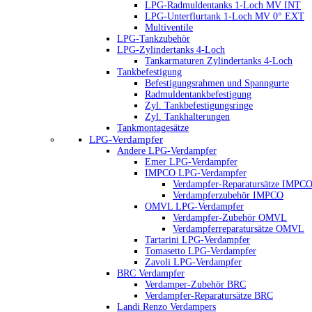
LPG-Radmuldentanks 1-Loch MV INT
LPG-Unterflurtank 1-Loch MV 0° EXT
Multiventile
LPG-Tankzubehör
LPG-Zylindertanks 4-Loch
Tankarmaturen Zylindertanks 4-Loch
Tankbefestigung
Befestigungsrahmen und Spanngurte
Radmuldentankbefestigung
Zyl. Tankbefestigungsringe
Zyl. Tankhalterungen
Tankmontagesätze
LPG-Verdampfer
Andere LPG-Verdampfer
Emer LPG-Verdampfer
IMPCO LPG-Verdampfer
Verdampfer-Reparatursätze IMPC
Verdampferzubehör IMPCO
OMVL LPG-Verdampfer
Verdampfer-Zubehör OMVL
Verdampferreparatursätze OMVL
Tartarini LPG-Verdampfer
Tomasetto LPG-Verdampfer
Zavoli LPG-Verdampfer
BRC Verdampfer
Verdamper-Zubehör BRC
Verdampfer-Reparatursätze BRC
Landi Renzo Verdampers