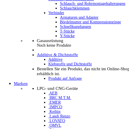
Schlauch- und Rohrmontagehalterungen
Schlauchklemmen
Verbinder
Armaturen und Adapter
Bördelmutter und Kompressionsringe
Schnellkupplungen
T-Stücke
Y-Stücke
Gasausrüstung
Noch keine Produkte
Additive & Dichtstoffe
Additive
Klebstoffe und Dichtstoffe
Bestellen Sie ein Produkt, das nicht im Online-Sho
erhältlich ist.
Produkt auf Anfrage
Marken
LPG- und CNG-Geräte
AEB
BRC M.T.M.
EMER
IMPCO
Keihin
Landi Renzo
LOVATO
OMVL