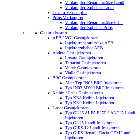
Verdampfer-Reparatursätze Landi
Verdampfer-Zubehör Landi
Lovato Verdampfer
Prins Verdampfer
Verdampfer-Reparatursätze Prins
Verdampfer-Zubehör Prins
Gasinjektoren
AEB / VGI Gasinjektoren
Injektorreparatursätze AEB
Injektorzubehör AEB
Andere Gasinjektoren
Lovato Gasinjektoren
Tartarini Gasinjektoren
Valtek Gasinjektoren
Vialle Gasinjektoren
BRC Gasinjektoren
Alter Typ IN03 BRC Injektoren
Typ IN03 MY09 BRC Injektoren
Keihin / Prins Gasinjektoren
Typ KN8 Keihin Injektoren
Typ KN9 Keihin Injektoren
Landi Gasinjektoren
Typ GI-25 ALFA FIAT LANCIA Landi
Injektoren
Typ GI-25 Landi Injektoren
Typ GIRS 12 Landi Injektoren
Typ GIRS Renault Dacia OEM Landi
Injektoren