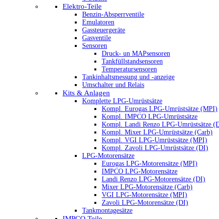
Elektro-Teile
Benzin-Absperrventile
Emulatoren
Gassteuergeräte
Gasventile
Sensoren
Druck- un MAPsensoren
Tankfüllstandsensoren
Temperatursensoren
Tankinhaltsmessung und -anzeige
Umschalter und Relais
Kits & Anlagen
Komplette LPG-Umrüstsätze
Kompl. Eurogas LPG-Umrüstsätze (MPI)
Kompl. IMPCO LPG-Umrüstsätze
Kompl. Landi Renzo LPG-Umrüstsätze (
Kompl. Mixer LPG-Umrüstsätze (Carb)
Kompl. VGI LPG-Umrüstsätze (MPI)
Kompl. Zavoli LPG-Umrüstsätze (DI)
LPG-Motorensätze
Eurogas LPG-Motorensätze (MPI)
IMPCO LPG-Motorensätze
Landi Renzo LPG-Motorensätze (DI)
Mixer LPG-Motorensätze (Carb)
VGI LPG-Motorensätze (MPI)
Zavoli LPG-Motorensätze (DI)
Tankmontagesätze
IMPCO Teile