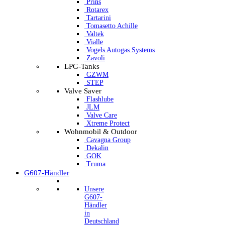
Prins
Rotarex
Tartarini
Tomasetto Achille
Valtek
Vialle
Vogels Autogas Systems
Zavoli
LPG-Tanks
GZWM
STEP
Valve Saver
Flashlube
JLM
Valve Care
Xtreme Protect
Wohnmobil & Outdoor
Cavagna Group
Dekalin
GOK
Truma
G607-Händler
Unsere
G607-
Händler
in
Deutschland