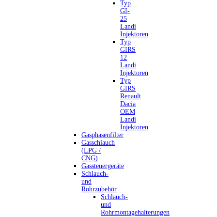
Typ
GI-
25
Landi
Injektoren
Typ
GIRS
12
Landi
Injektoren
Typ
GIRS
Renault
Dacia
OEM
Landi
Injektoren
Gasphasenfilter
Gasschlauch
(LPG /
CNG)
Gassteuergeräte
Schlauch-
und
Rohrzubehör
Schlauch-
und
Rohrmontagehalterungen