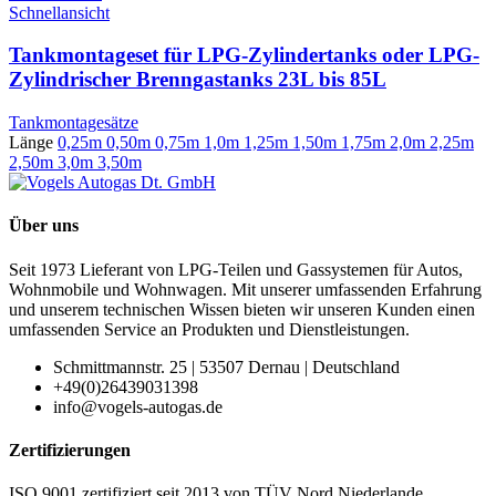
Schnellansicht
Tankmontageset für LPG-Zylindertanks oder LPG-
Zylindrischer Brenngastanks 23L bis 85L
Tankmontagesätze
Länge
0,25m
0,50m
0,75m
1,0m
1,25m
1,50m
1,75m
2,0m
2,25m
2,50m
3,0m
3,50m
Über uns
Seit 1973 Lieferant von LPG-Teilen und Gassystemen für Autos,
Wohnmobile und Wohnwagen. Mit unserer umfassenden Erfahrung
und unserem technischen Wissen bieten wir unseren Kunden einen
umfassenden Service an Produkten und Dienstleistungen.
Schmittmannstr. 25 | 53507 Dernau | Deutschland
+49(0)26439031398
info@vogels-autogas.de
Zertifizierungen
ISO 9001 zertifiziert seit 2013 von TÜV Nord Niederlande