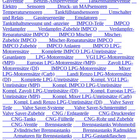
Gasventile
Benzin-Absperrventile
Tankentnahmeventile
Elektro
Sensoren
Druck- un MAPsensoren
Temperatursensoren
Tankfüllstandsensoren
Umschalter
und Relais
Gassteuergeräte
Emulatoren
Tankinhaltsmessung und -anzeige
IMPCO-Teile
IMPCO
Verdampfer
Verdampfer-Zubehör IMPCO
Verdampfer-
Reparatursätze IMPCO
IMPCO Mischer
Mischer-
Zubehör IMPCO
Mischer-Reparatursätze IMPCO
IMPCO Zubehör
IMPCO Anlagen
IMPCO LPG-
Motorensätze
Komplette IMPCO LPG-Umrüstsätze
Gasanlagen
LPG-Motorensätze
VGI LPG-Motorensätze
(MPI)
Eurogas LPG-Motorensätze (MPI)
Zavoli LPG-
Motorensätze (DI)
IMPCO LPG-Motorensätze
Mixer
LPG-Motorensätze (Carb)
Landi Renzo LPG-Motorensätze
(DI)
Komplette LPG-Umrüstsätze
Kompl. VGI LPG-
Umrüstsätze (MPI)
Kompl. IMPCO LPG-Umrüstsätze
Kompl. Zavoli LPG-Umrüstsätze (DI)
Kompl. Eurogas LPG-
Umrüstsätze (MPI)
Kompl. Mixer LPG-Umrüstsätze (Carb)
Kompl. Landi Renzo LPG-Umrüstsätze (DI)
Valve Saver
Teile
Valve Saver-Systeme
Valve Saver-Schmiermittel
Valve Saver-Zubehör
CNG / Erdgasteile
CNG-Druckregler
CNG-Tanks
CNG-Füllteile
CNG-Rohr und Zubehör
CNG-Ventile
Brenngasteile
Brenngastanks Wohnmobil
Zylindrischer Brenngastanks
Brenngastanks Radmulden
Armaturen für Brenngastanks
LPG-Gastankflaschen