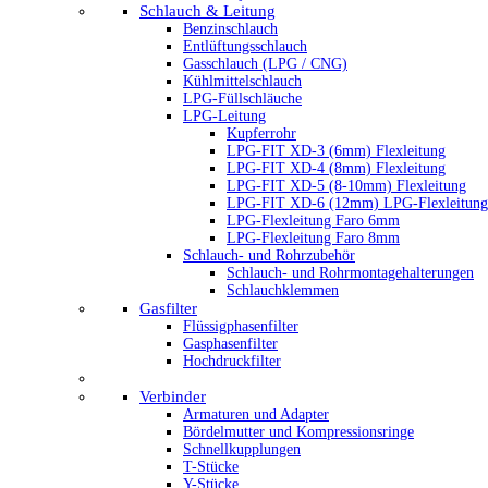
Schlauch & Leitung
Benzinschlauch
Entlüftungsschlauch
Gasschlauch (LPG / CNG)
Kühlmittelschlauch
LPG-Füllschläuche
LPG-Leitung
Kupferrohr
LPG-FIT XD-3 (6mm) Flexleitung
LPG-FIT XD-4 (8mm) Flexleitung
LPG-FIT XD-5 (8-10mm) Flexleitung
LPG-FIT XD-6 (12mm) LPG-Flexleitung
LPG-Flexleitung Faro 6mm
LPG-Flexleitung Faro 8mm
Schlauch- und Rohrzubehör
Schlauch- und Rohrmontagehalterungen
Schlauchklemmen
Gasfilter
Flüssigphasenfilter
Gasphasenfilter
Hochdruckfilter
Verbinder
Armaturen und Adapter
Bördelmutter und Kompressionsringe
Schnellkupplungen
T-Stücke
Y-Stücke