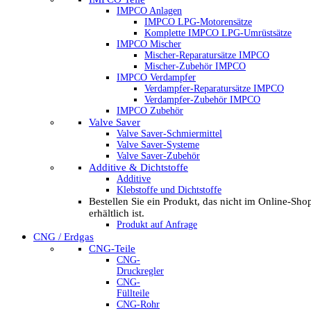
IMPCO Anlagen
IMPCO LPG-Motorensätze
Komplette IMPCO LPG-Umrüstsätze
IMPCO Mischer
Mischer-Reparatursätze IMPCO
Mischer-Zubehör IMPCO
IMPCO Verdampfer
Verdampfer-Reparatursätze IMPCO
Verdampfer-Zubehör IMPCO
IMPCO Zubehör
Valve Saver
Valve Saver-Schmiermittel
Valve Saver-Systeme
Valve Saver-Zubehör
Additive & Dichtstoffe
Additive
Klebstoffe und Dichtstoffe
Bestellen Sie ein Produkt, das nicht im Online-Sho
erhältlich ist.
Produkt auf Anfrage
CNG / Erdgas
CNG-Teile
CNG-
Druckregler
CNG-
Füllteile
CNG-Rohr