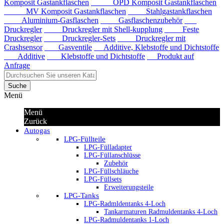
Komposit Gastankflaschen
OPD Komposit Gastankflaschen
MV Komposit Gastankflaschen
Stahlgastankflaschen
Aluminium-Gasflaschen
Gasflaschenzubehör
Druckregler
Druckregler mit Shell-kupplung
Feste
Druckregler
Druckregler-Sets
Druckregler mit
Crashsensor
Gasventile
Additive, Klebstoffe und Dichtstoffe
Additive
Klebstoffe und Dichtstoffe
Produkt auf
Anfrage
Suche
Menü
Menü
Zurück
Autogas
LPG-Füllteile
LPG-Fülladapter
LPG-Füllanschlüsse
Zubehör
LPG-Füllschläuche
LPG-Füllsets
Erweiterungsteile
LPG-Tanks
LPG-Radmldentanks 4-Loch
Tankarmaturen Radmuldentanks 4-Loch
LPG-Radmuldentanks 1-Loch