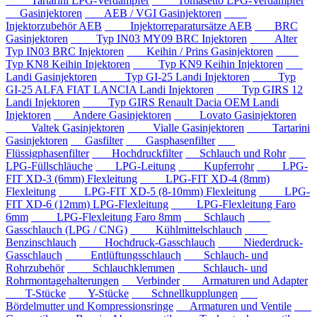
Tartarini LPG-Verdampfer
Tomasetto LPG-Verdampfer
Gasinjektoren
AEB / VGI Gasinjektoren
Injektorzubehör AEB
Injektorreparatursätze AEB
BRC
Gasinjektoren
Typ IN03 MY09 BRC Injektoren
Alter
Typ IN03 BRC Injektoren
Keihin / Prins Gasinjektoren
Typ KN8 Keihin Injektoren
Typ KN9 Keihin Injektoren
Landi Gasinjektoren
Typ GI-25 Landi Injektoren
Typ
GI-25 ALFA FIAT LANCIA Landi Injektoren
Typ GIRS 12
Landi Injektoren
Typ GIRS Renault Dacia OEM Landi
Injektoren
Andere Gasinjektoren
Lovato Gasinjektoren
Valtek Gasinjektoren
Vialle Gasinjektoren
Tartarini
Gasinjektoren
Gasfilter
Gasphasenfilter
Flüssigphasenfilter
Hochdruckfilter
Schlauch und Rohr
LPG-Füllschläuche
LPG-Leitung
Kupferrohr
LPG-
FIT XD-3 (6mm) Flexleitung
LPG-FIT XD-4 (8mm)
Flexleitung
LPG-FIT XD-5 (8-10mm) Flexleitung
LPG-
FIT XD-6 (12mm) LPG-Flexleitung
LPG-Flexleitung Faro
6mm
LPG-Flexleitung Faro 8mm
Schlauch
Gasschlauch (LPG / CNG)
Kühlmittelschlauch
Benzinschlauch
Hochdruck-Gasschlauch
Niederdruck-
Gasschlauch
Entlüftungsschlauch
Schlauch- und
Rohrzubehör
Schlauchklemmen
Schlauch- und
Rohrmontagehalterungen
Verbinder
Armaturen und Adapter
T-Stücke
Y-Stücke
Schnellkupplungen
Bördelmutter und Kompressionsringe
Armaturen und Ventile