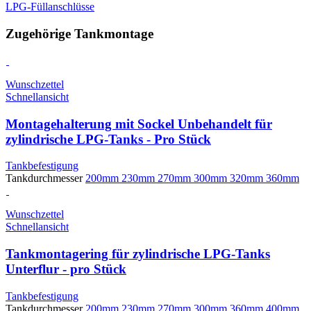
LPG-Füllanschlüsse
Zugehörige Tankmontage
Wunschzettel
Schnellansicht
Montagehalterung mit Sockel Unbehandelt für
zylindrische LPG-Tanks - Pro Stück
Tankbefestigung
Tankdurchmesser
200mm
230mm
270mm
300mm
320mm
360mm
Wunschzettel
Schnellansicht
Tankmontagering für zylindrische LPG-Tanks
Unterflur - pro Stück
Tankbefestigung
Tankdurchmesser
200mm
230mm
270mm
300mm
360mm
400mm