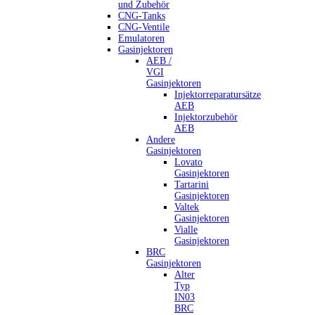
und Zubehör
CNG-Tanks
CNG-Ventile
Emulatoren
Gasinjektoren
AEB /
VGI
Gasinjektoren
Injektorreparatursätze
AEB
Injektorzubehör
AEB
Andere
Gasinjektoren
Lovato
Gasinjektoren
Tartarini
Gasinjektoren
Valtek
Gasinjektoren
Vialle
Gasinjektoren
BRC
Gasinjektoren
Alter
Typ
IN03
BRC