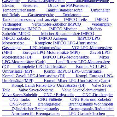
Gasventile
Benzin-Absperrventile
Tankentnahmeventile
Elektro
Sensoren
Druck- un MAPsensoren
Temperatursensoren
Tankfüllstandsensoren
Umschalter
und Relais
Gassteuergeräte
Emulatoren
Tankinhaltsmessung und -anzeige
IMPCO-Teile
IMPCO
Verdampfer
Verdampfer-Zubehör IMPCO
Verdampfer-
Reparatursätze IMPCO
IMPCO Mischer
Mischer-
Zubehör IMPCO
Mischer-Reparatursätze IMPCO
IMPCO Zubehör
IMPCO Anlagen
IMPCO LPG-
Motorensätze
Komplette IMPCO LPG-Umrüstsätze
Gasanlagen
LPG-Motorensätze
VGI LPG-Motorensätze
(MPI)
Eurogas LPG-Motorensätze (MPI)
Zavoli LPG-
Motorensätze (DI)
IMPCO LPG-Motorensätze
Mixer
LPG-Motorensätze (Carb)
Landi Renzo LPG-Motorensätze
(DI)
Komplette LPG-Umrüstsätze
Kompl. VGI LPG-
Umrüstsätze (MPI)
Kompl. IMPCO LPG-Umrüstsätze
Kompl. Zavoli LPG-Umrüstsätze (DI)
Kompl. Eurogas LPG-
Umrüstsätze (MPI)
Kompl. Mixer LPG-Umrüstsätze (Carb)
Kompl. Landi Renzo LPG-Umrüstsätze (DI)
Valve Saver
Teile
Valve Saver-Systeme
Valve Saver-Schmiermittel
Valve Saver-Zubehör
CNG / Erdgasteile
CNG-Druckregler
CNG-Tanks
CNG-Füllteile
CNG-Rohr und Zubehör
CNG-Ventile
Brenngasteile
Brenngastanks Wohnmobil
Zylindrischer Brenngastanks
Brenngastanks Radmulden
Armaturen für Brenngastanks
LPG-Gastankflaschen