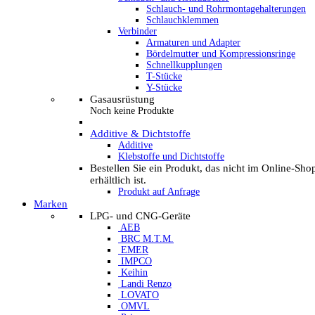
Schlauch- und Rohrmontagehalterungen
Schlauchklemmen
Verbinder
Armaturen und Adapter
Bördelmutter und Kompressionsringe
Schnellkupplungen
T-Stücke
Y-Stücke
Gasausrüstung
Noch keine Produkte
Additive & Dichtstoffe
Additive
Klebstoffe und Dichtstoffe
Bestellen Sie ein Produkt, das nicht im Online-Sho
erhältlich ist.
Produkt auf Anfrage
Marken
LPG- und CNG-Geräte
AEB
BRC M.T.M.
EMER
IMPCO
Keihin
Landi Renzo
LOVATO
OMVL