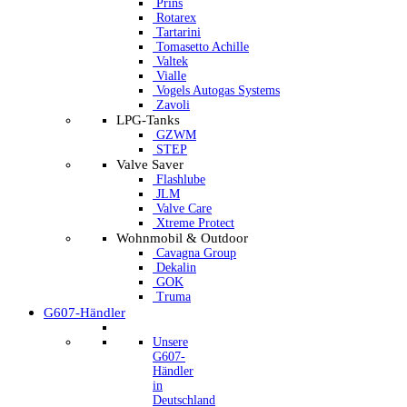
Prins
Rotarex
Tartarini
Tomasetto Achille
Valtek
Vialle
Vogels Autogas Systems
Zavoli
LPG-Tanks
GZWM
STEP
Valve Saver
Flashlube
JLM
Valve Care
Xtreme Protect
Wohnmobil & Outdoor
Cavagna Group
Dekalin
GOK
Truma
G607-Händler
Unsere
G607-
Händler
in
Deutschland