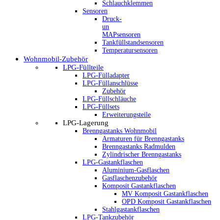
Schlauchklemmen
Sensoren
Druck-
un
MAPsensoren
Tankfüllstandsensoren
Temperatursensoren
Wohnmobil-Zubehör
LPG-Füllteile
LPG-Fülladapter
LPG-Füllanschlüsse
Zubehör
LPG-Füllschläuche
LPG-Füllsets
Erweiterungsteile
LPG-Lagerung
Brenngastanks Wohnmobil
Armaturen für Brenngastanks
Brenngastanks Radmulden
Zylindrischer Brenngastanks
LPG-Gastankflaschen
Aluminium-Gasflaschen
Gasflaschenzubehör
Komposit Gastankflaschen
MV Komposit Gastankflaschen
OPD Komposit Gastankflaschen
Stahlgastankflaschen
LPG-Tankzubehör