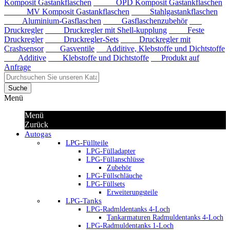
Komposit Gastankflaschen
OPD Komposit Gastankflaschen
MV Komposit Gastankflaschen
Stahlgastankflaschen
Aluminium-Gasflaschen
Gasflaschenzubehör
Druckregler
Druckregler mit Shell-kupplung
Feste
Druckregler
Druckregler-Sets
Druckregler mit
Crashsensor
Gasventile
Additive, Klebstoffe und Dichtstoffe
Additive
Klebstoffe und Dichtstoffe
Produkt auf
Anfrage
Suche
Menü
Menü
Zurück
Autogas
LPG-Füllteile
LPG-Fülladapter
LPG-Füllanschlüsse
Zubehör
LPG-Füllschläuche
LPG-Füllsets
Erweiterungsteile
LPG-Tanks
LPG-Radmldentanks 4-Loch
Tankarmaturen Radmuldentanks 4-Loch
LPG-Radmuldentanks 1-Loch