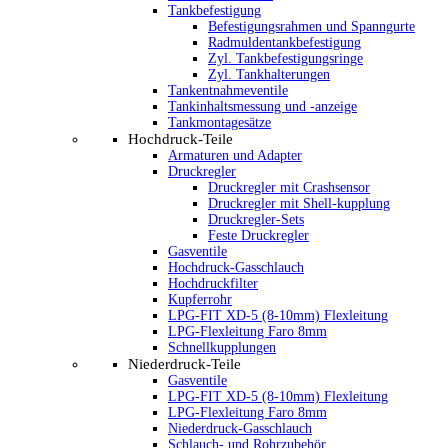
Tankbefestigung
Befestigungsrahmen und Spanngurte
Radmuldentankbefestigung
Zyl. Tankbefestigungsringe
Zyl. Tankhalterungen
Tankentnahmeventile
Tankinhaltsmessung und -anzeige
Tankmontagesätze
Hochdruck-Teile
Armaturen und Adapter
Druckregler
Druckregler mit Crashsensor
Druckregler mit Shell-kupplung
Druckregler-Sets
Feste Druckregler
Gasventile
Hochdruck-Gasschlauch
Hochdruckfilter
Kupferrohr
LPG-FIT XD-5 (8-10mm) Flexleitung
LPG-Flexleitung Faro 8mm
Schnellkupplungen
Niederdruck-Teile
Gasventile
LPG-FIT XD-5 (8-10mm) Flexleitung
LPG-Flexleitung Faro 8mm
Niederdruck-Gasschlauch
Schlauch- und Rohrzubehör