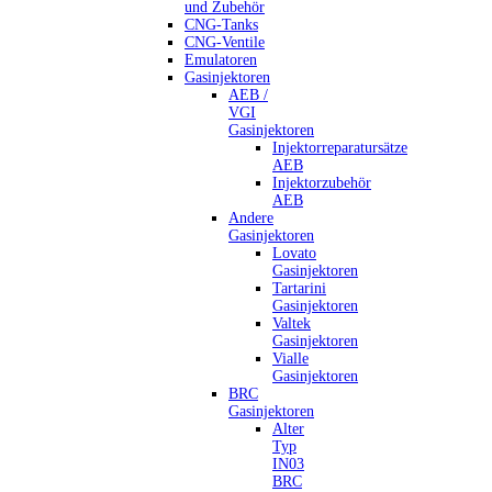
und Zubehör
CNG-Tanks
CNG-Ventile
Emulatoren
Gasinjektoren
AEB /
VGI
Gasinjektoren
Injektorreparatursätze
AEB
Injektorzubehör
AEB
Andere
Gasinjektoren
Lovato
Gasinjektoren
Tartarini
Gasinjektoren
Valtek
Gasinjektoren
Vialle
Gasinjektoren
BRC
Gasinjektoren
Alter
Typ
IN03
BRC