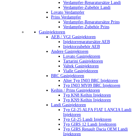
Verdampfer-Reparatursätze Landi
Verdampfer-Zubehör Landi
Lovato Verdampfer
Prins Verdampfer
Verdampfer-Reparatursätze Prins
Verdampfer-Zubehör Prins
Gasinjektoren
AEB / VGI Gasinjektoren
Injektorreparatursätze AEB
Injektorzubehör AEB
Andere Gasinjektoren
Lovato Gasinjektoren
Tartarini Gasinjektoren
Valtek Gasinjektoren
Vialle Gasinjektoren
BRC Gasinjektoren
Alter Typ IN03 BRC Injektoren
Typ IN03 MY09 BRC Injektoren
Keihin / Prins Gasinjektoren
Typ KN8 Keihin Injektoren
Typ KN9 Keihin Injektoren
Landi Gasinjektoren
Typ GI-25 ALFA FIAT LANCIA Landi
Injektoren
Typ GI-25 Landi Injektoren
Typ GIRS 12 Landi Injektoren
Typ GIRS Renault Dacia OEM Landi
Injektoren