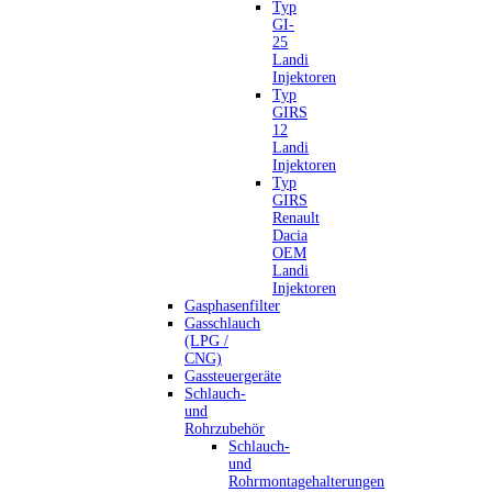
Typ
GI-
25
Landi
Injektoren
Typ
GIRS
12
Landi
Injektoren
Typ
GIRS
Renault
Dacia
OEM
Landi
Injektoren
Gasphasenfilter
Gasschlauch
(LPG /
CNG)
Gassteuergeräte
Schlauch-
und
Rohrzubehör
Schlauch-
und
Rohrmontagehalterungen