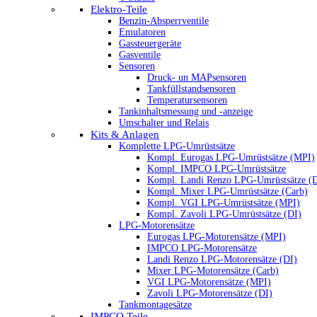
Elektro-Teile
Benzin-Absperrventile
Emulatoren
Gassteuergeräte
Gasventile
Sensoren
Druck- un MAPsensoren
Tankfüllstandsensoren
Temperatursensoren
Tankinhaltsmessung und -anzeige
Umschalter und Relais
Kits & Anlagen
Komplette LPG-Umrüstsätze
Kompl. Eurogas LPG-Umrüstsätze (MPI)
Kompl. IMPCO LPG-Umrüstsätze
Kompl. Landi Renzo LPG-Umrüstsätze (
Kompl. Mixer LPG-Umrüstsätze (Carb)
Kompl. VGI LPG-Umrüstsätze (MPI)
Kompl. Zavoli LPG-Umrüstsätze (DI)
LPG-Motorensätze
Eurogas LPG-Motorensätze (MPI)
IMPCO LPG-Motorensätze
Landi Renzo LPG-Motorensätze (DI)
Mixer LPG-Motorensätze (Carb)
VGI LPG-Motorensätze (MPI)
Zavoli LPG-Motorensätze (DI)
Tankmontagesätze
IMPCO Teile