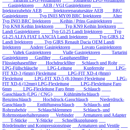
Tartarini LPG-Verdampfer
Tomasetto LPG-Verdampfer
Gasinjektoren
AEB / VGI Gasinjektoren
Injektorzubehör AEB
Injektorreparatursätze AEB
BRC
Gasinjektoren
Typ IN03 MY09 BRC Injektoren
Alter
Typ IN03 BRC Injektoren
Keihin / Prins Gasinjektoren
Typ KN8 Keihin Injektoren
Typ KN9 Keihin Injektoren
Landi Gasinjektoren
Typ GI-25 Landi Injektoren
Typ
GI-25 ALFA FIAT LANCIA Landi Injektoren
Typ GIRS 12
Landi Injektoren
Typ GIRS Renault Dacia OEM Landi
Injektoren
Andere Gasinjektoren
Lovato Gasinjektoren
Valtek Gasinjektoren
Vialle Gasinjektoren
Tartarini
Gasinjektoren
Gasfilter
Gasphasenfilter
Flüssigphasenfilter
Hochdruckfilter
Schlauch und Rohr
LPG-Füllschläuche
LPG-Leitung
Kupferrohr
LPG-
FIT XD-3 (6mm) Flexleitung
LPG-FIT XD-4 (8mm)
Flexleitung
LPG-FIT XD-5 (8-10mm) Flexleitung
LPG-
FIT XD-6 (12mm) LPG-Flexleitung
LPG-Flexleitung Faro
6mm
LPG-Flexleitung Faro 8mm
Schlauch
Gasschlauch (LPG / CNG)
Kühlmittelschlauch
Benzinschlauch
Hochdruck-Gasschlauch
Niederdruck-
Gasschlauch
Entlüftungsschlauch
Schlauch- und
Rohrzubehör
Schlauchklemmen
Schlauch- und
Rohrmontagehalterungen
Verbinder
Armaturen und Adapter
T-Stücke
Y-Stücke
Schnellkupplungen
Bördelmutter und Kompressionsringe
Armaturen und Ventile