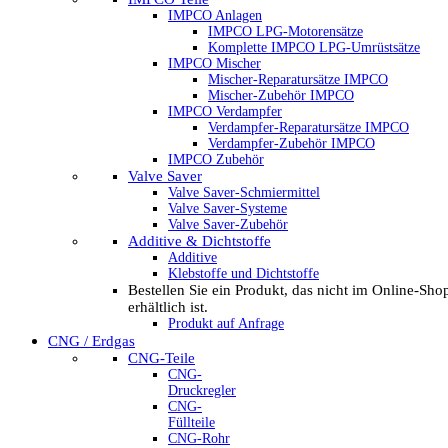
IMPCO Anlagen
IMPCO LPG-Motorensätze
Komplette IMPCO LPG-Umrüstsätze
IMPCO Mischer
Mischer-Reparatursätze IMPCO
Mischer-Zubehör IMPCO
IMPCO Verdampfer
Verdampfer-Reparatursätze IMPCO
Verdampfer-Zubehör IMPCO
IMPCO Zubehör
Valve Saver
Valve Saver-Schmiermittel
Valve Saver-Systeme
Valve Saver-Zubehör
Additive & Dichtstoffe
Additive
Klebstoffe und Dichtstoffe
Bestellen Sie ein Produkt, das nicht im Online-Sho
erhältlich ist.
Produkt auf Anfrage
CNG / Erdgas
CNG-Teile
CNG-
Druckregler
CNG-
Füllteile
CNG-Rohr