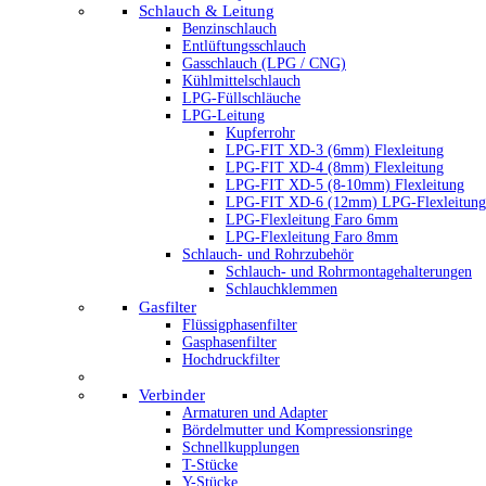
Schlauch & Leitung
Benzinschlauch
Entlüftungsschlauch
Gasschlauch (LPG / CNG)
Kühlmittelschlauch
LPG-Füllschläuche
LPG-Leitung
Kupferrohr
LPG-FIT XD-3 (6mm) Flexleitung
LPG-FIT XD-4 (8mm) Flexleitung
LPG-FIT XD-5 (8-10mm) Flexleitung
LPG-FIT XD-6 (12mm) LPG-Flexleitung
LPG-Flexleitung Faro 6mm
LPG-Flexleitung Faro 8mm
Schlauch- und Rohrzubehör
Schlauch- und Rohrmontagehalterungen
Schlauchklemmen
Gasfilter
Flüssigphasenfilter
Gasphasenfilter
Hochdruckfilter
Verbinder
Armaturen und Adapter
Bördelmutter und Kompressionsringe
Schnellkupplungen
T-Stücke
Y-Stücke