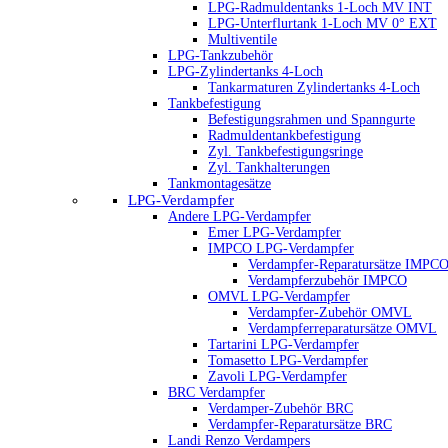
LPG-Radmuldentanks 1-Loch MV INT
LPG-Unterflurtank 1-Loch MV 0° EXT
Multiventile
LPG-Tankzubehör
LPG-Zylindertanks 4-Loch
Tankarmaturen Zylindertanks 4-Loch
Tankbefestigung
Befestigungsrahmen und Spanngurte
Radmuldentankbefestigung
Zyl. Tankbefestigungsringe
Zyl. Tankhalterungen
Tankmontagesätze
LPG-Verdampfer
Andere LPG-Verdampfer
Emer LPG-Verdampfer
IMPCO LPG-Verdampfer
Verdampfer-Reparatursätze IMPC
Verdampferzubehör IMPCO
OMVL LPG-Verdampfer
Verdampfer-Zubehör OMVL
Verdampferreparatursätze OMVL
Tartarini LPG-Verdampfer
Tomasetto LPG-Verdampfer
Zavoli LPG-Verdampfer
BRC Verdampfer
Verdamper-Zubehör BRC
Verdampfer-Reparatursätze BRC
Landi Renzo Verdampers