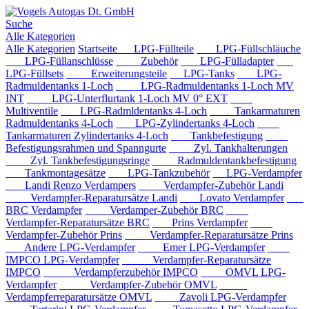
Suche
Alle Kategorien
Alle Kategorien
Startseite
LPG-Füllteile
LPG-Füllschläuche
LPG-Füllanschlüsse
Zubehör
LPG-Fülladapter
LPG-Füllsets
Erweiterungsteile
LPG-Tanks
LPG-
Radmuldentanks 1-Loch
LPG-Radmuldentanks 1-Loch MV
INT
LPG-Unterflurtank 1-Loch MV 0° EXT
Multiventile
LPG-Radmldentanks 4-Loch
Tankarmaturen
Radmuldentanks 4-Loch
LPG-Zylindertanks 4-Loch
Tankarmaturen Zylindertanks 4-Loch
Tankbefestigung
Befestigungsrahmen und Spanngurte
Zyl. Tankhalterungen
Zyl. Tankbefestigungsringe
Radmuldentankbefestigung
Tankmontagesätze
LPG-Tankzubehör
LPG-Verdampfer
Landi Renzo Verdampers
Verdampfer-Zubehör Landi
Verdampfer-Reparatursätze Landi
Lovato Verdampfer
BRC Verdampfer
Verdamper-Zubehör BRC
Verdampfer-Reparatursätze BRC
Prins Verdampfer
Verdampfer-Zubehör Prins
Verdampfer-Reparatursätze Prins
Andere LPG-Verdampfer
Emer LPG-Verdampfer
IMPCO LPG-Verdampfer
Verdampfer-Reparatursätze
IMPCO
Verdampferzubehör IMPCO
OMVL LPG-
Verdampfer
Verdampfer-Zubehör OMVL
Verdampferreparatursätze OMVL
Zavoli LPG-Verdampfer