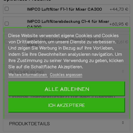
IMPCO Luftfilter F1-1 für Mixer CA300
+44,73 €
IMPCO Luftfilterabdeckung C1-4 für Mixer
+60,95 €
CA300
Diese Website verwendet eigene Cookies und Cookies
IMPCO Gasschlauch 25mm (1 Inch) pro
von Drittanbietern, um unsere Dienste zu verbessern.
+92,61 €
Meter
Und zeigen Sie Werbung in Bezug auf Ihre Vorlieben,
indem Sie Ihre Gewohnheiten analysieren navigation. Um
Ihre Zustimmung zu seiner Verwendung zu geben, klicken
Sie auf die Schaltfläche Akzeptieren.
BESCHREIBUNG
Weitere Informationen
Cookies anpassen
ALLE ABLEHNEN
IMPCO-Überholungsset RK300MA-50/70-2
Original (Reparatursatz) für IMPCO-Modell
300A-Mischer
ICH AKZEPTIERE
PRODUKTDETAILS