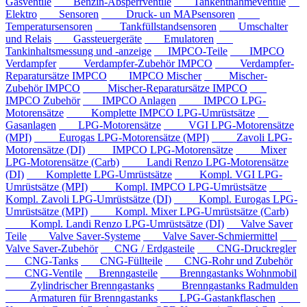
Gasventile
Benzin-Absperrventile
Tankentnahmeventile
Elektro
Sensoren
Druck- un MAPsensoren
Temperatursensoren
Tankfüllstandsensoren
Umschalter
und Relais
Gassteuergeräte
Emulatoren
Tankinhaltsmessung und -anzeige
IMPCO-Teile
IMPCO
Verdampfer
Verdampfer-Zubehör IMPCO
Verdampfer-
Reparatursätze IMPCO
IMPCO Mischer
Mischer-
Zubehör IMPCO
Mischer-Reparatursätze IMPCO
IMPCO Zubehör
IMPCO Anlagen
IMPCO LPG-
Motorensätze
Komplette IMPCO LPG-Umrüstsätze
Gasanlagen
LPG-Motorensätze
VGI LPG-Motorensätze
(MPI)
Eurogas LPG-Motorensätze (MPI)
Zavoli LPG-
Motorensätze (DI)
IMPCO LPG-Motorensätze
Mixer
LPG-Motorensätze (Carb)
Landi Renzo LPG-Motorensätze
(DI)
Komplette LPG-Umrüstsätze
Kompl. VGI LPG-
Umrüstsätze (MPI)
Kompl. IMPCO LPG-Umrüstsätze
Kompl. Zavoli LPG-Umrüstsätze (DI)
Kompl. Eurogas LPG-
Umrüstsätze (MPI)
Kompl. Mixer LPG-Umrüstsätze (Carb)
Kompl. Landi Renzo LPG-Umrüstsätze (DI)
Valve Saver
Teile
Valve Saver-Systeme
Valve Saver-Schmiermittel
Valve Saver-Zubehör
CNG / Erdgasteile
CNG-Druckregler
CNG-Tanks
CNG-Füllteile
CNG-Rohr und Zubehör
CNG-Ventile
Brenngasteile
Brenngastanks Wohnmobil
Zylindrischer Brenngastanks
Brenngastanks Radmulden
Armaturen für Brenngastanks
LPG-Gastankflaschen