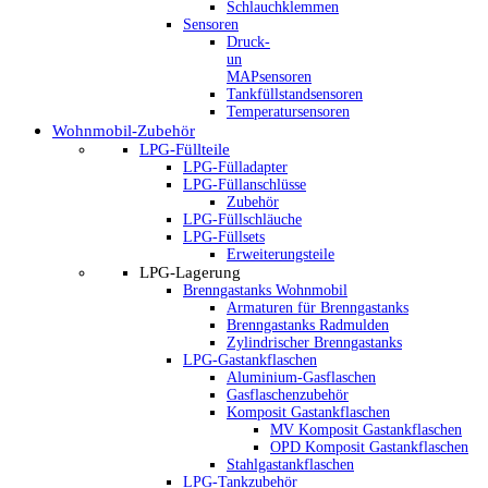
Schlauchklemmen
Sensoren
Druck-
un
MAPsensoren
Tankfüllstandsensoren
Temperatursensoren
Wohnmobil-Zubehör
LPG-Füllteile
LPG-Fülladapter
LPG-Füllanschlüsse
Zubehör
LPG-Füllschläuche
LPG-Füllsets
Erweiterungsteile
LPG-Lagerung
Brenngastanks Wohnmobil
Armaturen für Brenngastanks
Brenngastanks Radmulden
Zylindrischer Brenngastanks
LPG-Gastankflaschen
Aluminium-Gasflaschen
Gasflaschenzubehör
Komposit Gastankflaschen
MV Komposit Gastankflaschen
OPD Komposit Gastankflaschen
Stahlgastankflaschen
LPG-Tankzubehör