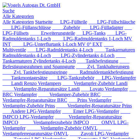
Suche
Alle Kategorien
Alle Kategorien
Startseite
LPG-Füllteile
LPG-Füllschläuche
LPG-Füllanschlüsse
Zubehör
LPG-Fülladapter
LPG-Füllsets
Erweiterungsteile
LPG-Tanks
LPG-
Radmuldentanks 1-Loch
LPG-Radmuldentanks 1-Loch MV
INT
LPG-Unterflurtank 1-Loch MV 0° EXT
Multiventile
LPG-Radmldentanks 4-Loch
Tankarmaturen
Radmuldentanks 4-Loch
LPG-Zylindertanks 4-Loch
Tankarmaturen Zylindertanks 4-Loch
Tankbefestigung
Befestigungsrahmen und Spanngurte
Zyl. Tankhalterungen
Zyl. Tankbefestigungsringe
Radmuldentankbefestigung
Tankmontagesätze
LPG-Tankzubehör
LPG-Verdampfer
Landi Renzo Verdampers
Verdampfer-Zubehör Landi
Verdampfer-Reparatursätze Landi
Lovato Verdampfer
BRC Verdampfer
Verdamper-Zubehör BRC
Verdampfer-Reparatursätze BRC
Prins Verdampfer
Verdampfer-Zubehör Prins
Verdampfer-Reparatursätze Prins
Andere LPG-Verdampfer
Emer LPG-Verdampfer
IMPCO LPG-Verdampfer
Verdampfer-Reparatursätze
IMPCO
Verdampferzubehör IMPCO
OMVL LPG-
Verdampfer
Verdampfer-Zubehör OMVL
Verdampferreparatursätze OMVL
Zavoli LPG-Verdampfer