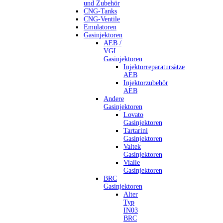
und Zubehör
CNG-Tanks
CNG-Ventile
Emulatoren
Gasinjektoren
AEB /
VGI
Gasinjektoren
Injektorreparatursätze
AEB
Injektorzubehör
AEB
Andere
Gasinjektoren
Lovato
Gasinjektoren
Tartarini
Gasinjektoren
Valtek
Gasinjektoren
Vialle
Gasinjektoren
BRC
Gasinjektoren
Alter
Typ
IN03
BRC