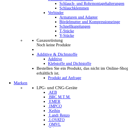
Schlauch- und Rohrmontagehalterungen
Schlauchklemmen
Verbinder
Armaturen und Adapter
Bördelmutter und Kompressionsringe
Schnellkupplungen
T-Stücke
Y-Stücke
Gasausrüstung
Noch keine Produkte
Additive & Dichtstoffe
Additive
Klebstoffe und Dichtstoffe
Bestellen Sie ein Produkt, das nicht im Online-Sho
erhältlich ist.
Produkt auf Anfrage
Marken
LPG- und CNG-Geräte
AEB
BRC M.T.M.
EMER
IMPCO
Keihin
Landi Renzo
LOVATO
OMVL