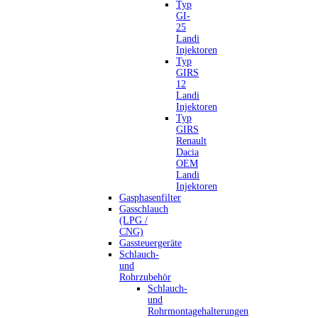
Typ
GI-
25
Landi
Injektoren
Typ
GIRS
12
Landi
Injektoren
Typ
GIRS
Renault
Dacia
OEM
Landi
Injektoren
Gasphasenfilter
Gasschlauch
(LPG /
CNG)
Gassteuergeräte
Schlauch-
und
Rohrzubehör
Schlauch-
und
Rohrmontagehalterungen