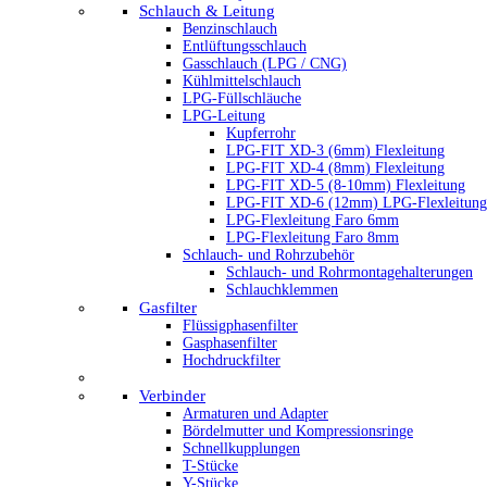
Schlauch & Leitung
Benzinschlauch
Entlüftungsschlauch
Gasschlauch (LPG / CNG)
Kühlmittelschlauch
LPG-Füllschläuche
LPG-Leitung
Kupferrohr
LPG-FIT XD-3 (6mm) Flexleitung
LPG-FIT XD-4 (8mm) Flexleitung
LPG-FIT XD-5 (8-10mm) Flexleitung
LPG-FIT XD-6 (12mm) LPG-Flexleitung
LPG-Flexleitung Faro 6mm
LPG-Flexleitung Faro 8mm
Schlauch- und Rohrzubehör
Schlauch- und Rohrmontagehalterungen
Schlauchklemmen
Gasfilter
Flüssigphasenfilter
Gasphasenfilter
Hochdruckfilter
Verbinder
Armaturen und Adapter
Bördelmutter und Kompressionsringe
Schnellkupplungen
T-Stücke
Y-Stücke