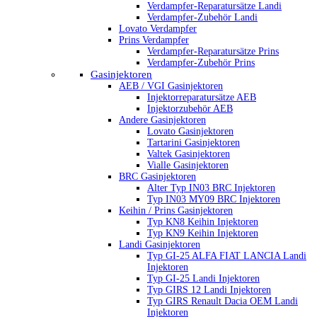
Verdampfer-Reparatursätze Landi
Verdampfer-Zubehör Landi
Lovato Verdampfer
Prins Verdampfer
Verdampfer-Reparatursätze Prins
Verdampfer-Zubehör Prins
Gasinjektoren
AEB / VGI Gasinjektoren
Injektorreparatursätze AEB
Injektorzubehör AEB
Andere Gasinjektoren
Lovato Gasinjektoren
Tartarini Gasinjektoren
Valtek Gasinjektoren
Vialle Gasinjektoren
BRC Gasinjektoren
Alter Typ IN03 BRC Injektoren
Typ IN03 MY09 BRC Injektoren
Keihin / Prins Gasinjektoren
Typ KN8 Keihin Injektoren
Typ KN9 Keihin Injektoren
Landi Gasinjektoren
Typ GI-25 ALFA FIAT LANCIA Landi
Injektoren
Typ GI-25 Landi Injektoren
Typ GIRS 12 Landi Injektoren
Typ GIRS Renault Dacia OEM Landi
Injektoren