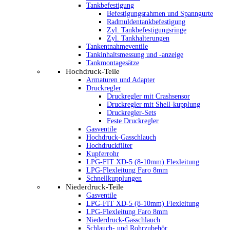
Tankbefestigung
Befestigungsrahmen und Spanngurte
Radmuldentankbefestigung
Zyl. Tankbefestigungsringe
Zyl. Tankhalterungen
Tankentnahmeventile
Tankinhaltsmessung und -anzeige
Tankmontagesätze
Hochdruck-Teile
Armaturen und Adapter
Druckregler
Druckregler mit Crashsensor
Druckregler mit Shell-kupplung
Druckregler-Sets
Feste Druckregler
Gasventile
Hochdruck-Gasschlauch
Hochdruckfilter
Kupferrohr
LPG-FIT XD-5 (8-10mm) Flexleitung
LPG-Flexleitung Faro 8mm
Schnellkupplungen
Niederdruck-Teile
Gasventile
LPG-FIT XD-5 (8-10mm) Flexleitung
LPG-Flexleitung Faro 8mm
Niederdruck-Gasschlauch
Schlauch- und Rohrzubehör