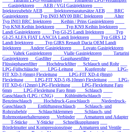
Tartarini LPG-Verdampfer
Tomasetto LPG-Verdampfer
Gasinjektoren
AEB / VGI Gasinjektoren
Injektorzubehör AEB
Injektorreparatursätze AEB
BRC
Gasinjektoren
Typ IN03 MY09 BRC Injektoren
Alter
Typ IN03 BRC Injektoren
Keihin / Prins Gasinjektoren
Typ KN8 Keihin Injektoren
Typ KN9 Keihin Injektoren
Landi Gasinjektoren
Typ GI-25 Landi Injektoren
Typ
GI-25 ALFA FIAT LANCIA Landi Injektoren
Typ GIRS 12
Landi Injektoren
Typ GIRS Renault Dacia OEM Landi
Injektoren
Andere Gasinjektoren
Lovato Gasinjektoren
Valtek Gasinjektoren
Vialle Gasinjektoren
Tartarini
Gasinjektoren
Gasfilter
Gasphasenfilter
Flüssigphasenfilter
Hochdruckfilter
Schlauch und Rohr
LPG-Füllschläuche
LPG-Leitung
Kupferrohr
LPG-
FIT XD-3 (6mm) Flexleitung
LPG-FIT XD-4 (8mm)
Flexleitung
LPG-FIT XD-5 (8-10mm) Flexleitung
LPG-
FIT XD-6 (12mm) LPG-Flexleitung
LPG-Flexleitung Faro
6mm
LPG-Flexleitung Faro 8mm
Schlauch
Gasschlauch (LPG / CNG)
Kühlmittelschlauch
Benzinschlauch
Hochdruck-Gasschlauch
Niederdruck-
Gasschlauch
Entlüftungsschlauch
Schlauch- und
Rohrzubehör
Schlauchklemmen
Schlauch- und
Rohrmontagehalterungen
Verbinder
Armaturen und Adapter
T-Stücke
Y-Stücke
Schnellkupplungen
Bördelmutter und Kompressionsringe
Armaturen und Ventile