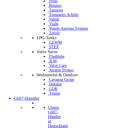
Prins
Rotarex
Tartarini
Tomasetto Achille
Valtek
Vialle
Vogels Autogas Systems
Zavoli
LPG-Tanks
GZWM
STEP
Valve Saver
Flashlube
JLM
Valve Care
Xtreme Protect
Wohnmobil & Outdoor
Cavagna Group
Dekalin
GOK
Truma
G607-Händler
Unsere
G607-
Händler
in
Deutschland