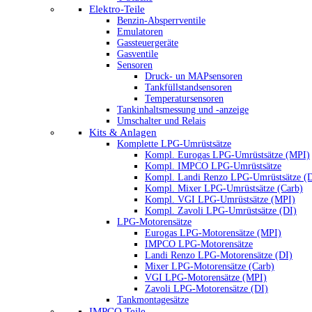
Elektro-Teile
Benzin-Absperrventile
Emulatoren
Gassteuergeräte
Gasventile
Sensoren
Druck- un MAPsensoren
Tankfüllstandsensoren
Temperatursensoren
Tankinhaltsmessung und -anzeige
Umschalter und Relais
Kits & Anlagen
Komplette LPG-Umrüstsätze
Kompl. Eurogas LPG-Umrüstsätze (MPI)
Kompl. IMPCO LPG-Umrüstsätze
Kompl. Landi Renzo LPG-Umrüstsätze (
Kompl. Mixer LPG-Umrüstsätze (Carb)
Kompl. VGI LPG-Umrüstsätze (MPI)
Kompl. Zavoli LPG-Umrüstsätze (DI)
LPG-Motorensätze
Eurogas LPG-Motorensätze (MPI)
IMPCO LPG-Motorensätze
Landi Renzo LPG-Motorensätze (DI)
Mixer LPG-Motorensätze (Carb)
VGI LPG-Motorensätze (MPI)
Zavoli LPG-Motorensätze (DI)
Tankmontagesätze
IMPCO Teile