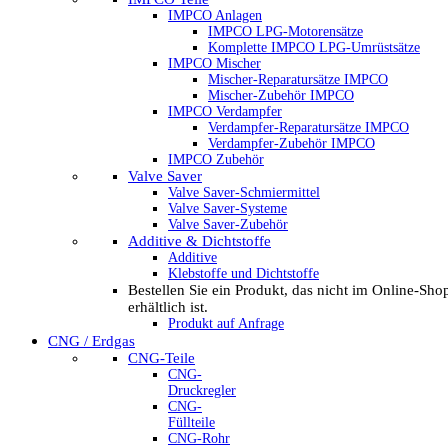
IMPCO Anlagen
IMPCO LPG-Motorensätze
Komplette IMPCO LPG-Umrüstsätze
IMPCO Mischer
Mischer-Reparatursätze IMPCO
Mischer-Zubehör IMPCO
IMPCO Verdampfer
Verdampfer-Reparatursätze IMPCO
Verdampfer-Zubehör IMPCO
IMPCO Zubehör
Valve Saver
Valve Saver-Schmiermittel
Valve Saver-Systeme
Valve Saver-Zubehör
Additive & Dichtstoffe
Additive
Klebstoffe und Dichtstoffe
Bestellen Sie ein Produkt, das nicht im Online-Sho
erhältlich ist.
Produkt auf Anfrage
CNG / Erdgas
CNG-Teile
CNG-
Druckregler
CNG-
Füllteile
CNG-Rohr