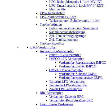
LPG-Radmuldentanks 1-Loch MV INT
LPG-Unterflurtank 1-Loch MV 0° EXT
Multiventile
LPG-Tankzubehör
LPG-Zylindertanks 4-Loch
Tankarmaturen Zylindertanks 4-Loch
Tankbefestigung
Befestigungsrahmen und Spanngurte
Radmuldentankbefestigung
Zyl. Tankbefestigungsringe
Zyl. Tankhalterungen
Tankmontagesätze
LPG-Verdampfer
Andere LPG-Verdampfer
Emer LPG-Verdampfer
IMPCO LPG-Verdampfer
Verdampfer-Reparatursätze IMPC
Verdampferzubehör IMPCO
OMVL LPG-Verdampfer
Verdampfer-Zubehör OMVL
Verdampferreparatursätze OMVL
Tartarini LPG-Verdampfer
Tomasetto LPG-Verdampfer
Zavoli LPG-Verdampfer
BRC Verdampfer
Verdamper-Zubehör BRC
Verdampfer-Reparatursätze BRC
Landi Renzo Verdampers