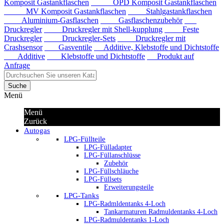
Komposit Gastankflaschen
OPD Komposit Gastankflaschen
MV Komposit Gastankflaschen
Stahlgastankflaschen
Aluminium-Gasflaschen
Gasflaschenzubehör
Druckregler
Druckregler mit Shell-kupplung
Feste
Druckregler
Druckregler-Sets
Druckregler mit
Crashsensor
Gasventile
Additive, Klebstoffe und Dichtstoffe
Additive
Klebstoffe und Dichtstoffe
Produkt auf
Anfrage
Suche
Menü
Menü
Zurück
Autogas
LPG-Füllteile
LPG-Fülladapter
LPG-Füllanschlüsse
Zubehör
LPG-Füllschläuche
LPG-Füllsets
Erweiterungsteile
LPG-Tanks
LPG-Radmldentanks 4-Loch
Tankarmaturen Radmuldentanks 4-Loch
LPG-Radmuldentanks 1-Loch