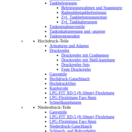
Tankbefestigung
Befestigungsrahmen und Spanngurte
Radmuldentankbefestigung
Zyl. Tankbefestigungsringe
Zyl. Tankhalterungen
Tankentnahmeventile
Tankinhaltsmessung und -anzeige
Tankmontagesätze
Hochdruck-Teile
Armaturen und Adapter
Druckregler
Druckregler mit Crashsensor
Druckregler mit Shell-kupplung
Druckregler-Sets
Feste Druckregler
Gasventile
Hochdruck-Gasschlauch
Hochdruckfilter
Kupferrohr
LPG-FIT XD-5 (8-10mm) Flexleitung
LPG-Flexleitung Faro 8mm
Schnellkupplungen
Niederdruck-Teile
Gasventile
LPG-FIT XD-5 (8-10mm) Flexleitung
LPG-Flexleitung Faro 8mm
Niederdruck-Gasschlauch
Schlauch- und Rohrzubehör