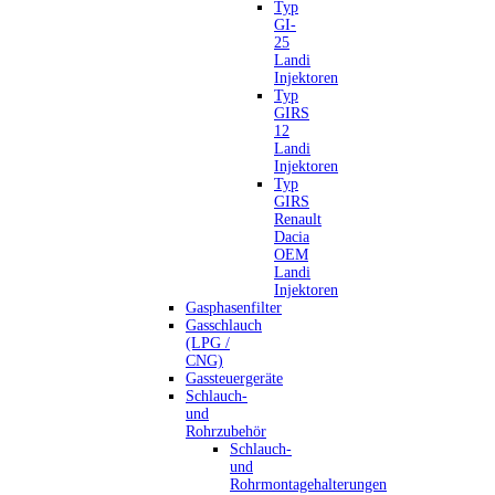
Typ
GI-
25
Landi
Injektoren
Typ
GIRS
12
Landi
Injektoren
Typ
GIRS
Renault
Dacia
OEM
Landi
Injektoren
Gasphasenfilter
Gasschlauch
(LPG /
CNG)
Gassteuergeräte
Schlauch-
und
Rohrzubehör
Schlauch-
und
Rohrmontagehalterungen