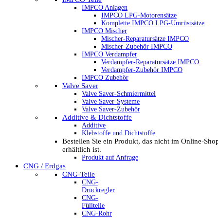
IMPCO Anlagen
IMPCO LPG-Motorensätze
Komplette IMPCO LPG-Umrüstsätze
IMPCO Mischer
Mischer-Reparatursätze IMPCO
Mischer-Zubehör IMPCO
IMPCO Verdampfer
Verdampfer-Reparatursätze IMPCO
Verdampfer-Zubehör IMPCO
IMPCO Zubehör
Valve Saver
Valve Saver-Schmiermittel
Valve Saver-Systeme
Valve Saver-Zubehör
Additive & Dichtstoffe
Additive
Klebstoffe und Dichtstoffe
Bestellen Sie ein Produkt, das nicht im Online-Sho
erhältlich ist.
Produkt auf Anfrage
CNG / Erdgas
CNG-Teile
CNG-
Druckregler
CNG-
Füllteile
CNG-Rohr