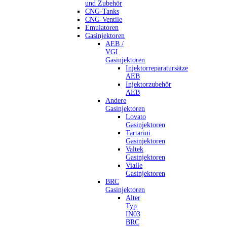
und Zubehör
CNG-Tanks
CNG-Ventile
Emulatoren
Gasinjektoren
AEB /
VGI
Gasinjektoren
Injektorreparatursätze
AEB
Injektorzubehör
AEB
Andere
Gasinjektoren
Lovato
Gasinjektoren
Tartarini
Gasinjektoren
Valtek
Gasinjektoren
Vialle
Gasinjektoren
BRC
Gasinjektoren
Alter
Typ
IN03
BRC