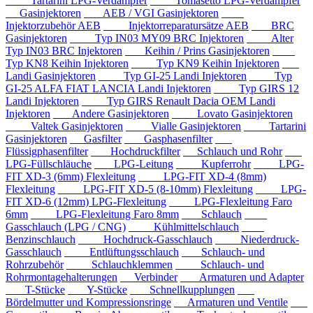
Tartarini LPG-Verdampfer
Tomasetto LPG-Verdampfer
Gasinjektoren
AEB / VGI Gasinjektoren
Injektorzubehör AEB
Injektorreparatursätze AEB
BRC
Gasinjektoren
Typ IN03 MY09 BRC Injektoren
Alter
Typ IN03 BRC Injektoren
Keihin / Prins Gasinjektoren
Typ KN8 Keihin Injektoren
Typ KN9 Keihin Injektoren
Landi Gasinjektoren
Typ GI-25 Landi Injektoren
Typ
GI-25 ALFA FIAT LANCIA Landi Injektoren
Typ GIRS 12
Landi Injektoren
Typ GIRS Renault Dacia OEM Landi
Injektoren
Andere Gasinjektoren
Lovato Gasinjektoren
Valtek Gasinjektoren
Vialle Gasinjektoren
Tartarini
Gasinjektoren
Gasfilter
Gasphasenfilter
Flüssigphasenfilter
Hochdruckfilter
Schlauch und Rohr
LPG-Füllschläuche
LPG-Leitung
Kupferrohr
LPG-
FIT XD-3 (6mm) Flexleitung
LPG-FIT XD-4 (8mm)
Flexleitung
LPG-FIT XD-5 (8-10mm) Flexleitung
LPG-
FIT XD-6 (12mm) LPG-Flexleitung
LPG-Flexleitung Faro
6mm
LPG-Flexleitung Faro 8mm
Schlauch
Gasschlauch (LPG / CNG)
Kühlmittelschlauch
Benzinschlauch
Hochdruck-Gasschlauch
Niederdruck-
Gasschlauch
Entlüftungsschlauch
Schlauch- und
Rohrzubehör
Schlauchklemmen
Schlauch- und
Rohrmontagehalterungen
Verbinder
Armaturen und Adapter
T-Stücke
Y-Stücke
Schnellkupplungen
Bördelmutter und Kompressionsringe
Armaturen und Ventile