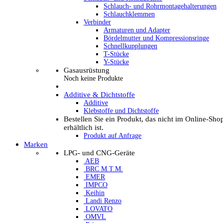
Schlauch- und Rohrmontagehalterungen
Schlauchklemmen
Verbinder
Armaturen und Adapter
Bördelmutter und Kompressionsringe
Schnellkupplungen
T-Stücke
Y-Stücke
Gasausrüstung
Noch keine Produkte
Additive & Dichtstoffe
Additive
Klebstoffe und Dichtstoffe
Bestellen Sie ein Produkt, das nicht im Online-Sho
erhältlich ist.
Produkt auf Anfrage
Marken
LPG- und CNG-Geräte
AEB
BRC M.T.M.
EMER
IMPCO
Keihin
Landi Renzo
LOVATO
OMVL