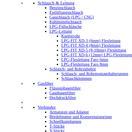
Schlauch & Leitung
Benzinschlauch
Entlüftungsschlauch
Gasschlauch (LPG / CNG)
Kühlmittelschlauch
LPG-Füllschläuche
LPG-Leitung
Kupferrohr
LPG-FIT XD-3 (6mm) Flexleitung
LPG-FIT XD-4 (8mm) Flexleitung
LPG-FIT XD-5 (8-10mm) Flexleitung
LPG-FIT XD-6 (12mm) LPG-Flexleitung
LPG-Flexleitung Faro 6mm
LPG-Flexleitung Faro 8mm
Schlauch- und Rohrzubehör
Schlauch- und Rohrmontagehalterungen
Schlauchklemmen
Gasfilter
Flüssigphasenfilter
Gasphasenfilter
Hochdruckfilter
Verbinder
Armaturen und Adapter
Bördelmutter und Kompressionsringe
Schnellkupplungen
T-Stücke
Y-Stücke