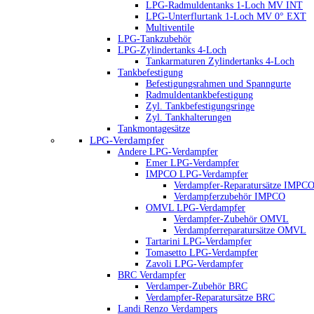
LPG-Radmuldentanks 1-Loch MV INT
LPG-Unterflurtank 1-Loch MV 0° EXT
Multiventile
LPG-Tankzubehör
LPG-Zylindertanks 4-Loch
Tankarmaturen Zylindertanks 4-Loch
Tankbefestigung
Befestigungsrahmen und Spanngurte
Radmuldentankbefestigung
Zyl. Tankbefestigungsringe
Zyl. Tankhalterungen
Tankmontagesätze
LPG-Verdampfer
Andere LPG-Verdampfer
Emer LPG-Verdampfer
IMPCO LPG-Verdampfer
Verdampfer-Reparatursätze IMPC
Verdampferzubehör IMPCO
OMVL LPG-Verdampfer
Verdampfer-Zubehör OMVL
Verdampferreparatursätze OMVL
Tartarini LPG-Verdampfer
Tomasetto LPG-Verdampfer
Zavoli LPG-Verdampfer
BRC Verdampfer
Verdamper-Zubehör BRC
Verdampfer-Reparatursätze BRC
Landi Renzo Verdampers