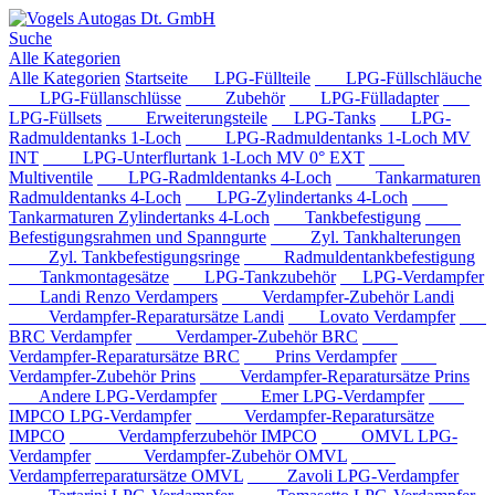
Suche
Alle Kategorien
Alle Kategorien
Startseite
LPG-Füllteile
LPG-Füllschläuche
LPG-Füllanschlüsse
Zubehör
LPG-Fülladapter
LPG-Füllsets
Erweiterungsteile
LPG-Tanks
LPG-
Radmuldentanks 1-Loch
LPG-Radmuldentanks 1-Loch MV
INT
LPG-Unterflurtank 1-Loch MV 0° EXT
Multiventile
LPG-Radmldentanks 4-Loch
Tankarmaturen
Radmuldentanks 4-Loch
LPG-Zylindertanks 4-Loch
Tankarmaturen Zylindertanks 4-Loch
Tankbefestigung
Befestigungsrahmen und Spanngurte
Zyl. Tankhalterungen
Zyl. Tankbefestigungsringe
Radmuldentankbefestigung
Tankmontagesätze
LPG-Tankzubehör
LPG-Verdampfer
Landi Renzo Verdampers
Verdampfer-Zubehör Landi
Verdampfer-Reparatursätze Landi
Lovato Verdampfer
BRC Verdampfer
Verdamper-Zubehör BRC
Verdampfer-Reparatursätze BRC
Prins Verdampfer
Verdampfer-Zubehör Prins
Verdampfer-Reparatursätze Prins
Andere LPG-Verdampfer
Emer LPG-Verdampfer
IMPCO LPG-Verdampfer
Verdampfer-Reparatursätze
IMPCO
Verdampferzubehör IMPCO
OMVL LPG-
Verdampfer
Verdampfer-Zubehör OMVL
Verdampferreparatursätze OMVL
Zavoli LPG-Verdampfer