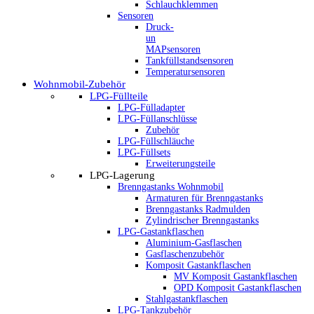
Schlauchklemmen
Sensoren
Druck-
un
MAPsensoren
Tankfüllstandsensoren
Temperatursensoren
Wohnmobil-Zubehör
LPG-Füllteile
LPG-Fülladapter
LPG-Füllanschlüsse
Zubehör
LPG-Füllschläuche
LPG-Füllsets
Erweiterungsteile
LPG-Lagerung
Brenngastanks Wohnmobil
Armaturen für Brenngastanks
Brenngastanks Radmulden
Zylindrischer Brenngastanks
LPG-Gastankflaschen
Aluminium-Gasflaschen
Gasflaschenzubehör
Komposit Gastankflaschen
MV Komposit Gastankflaschen
OPD Komposit Gastankflaschen
Stahlgastankflaschen
LPG-Tankzubehör