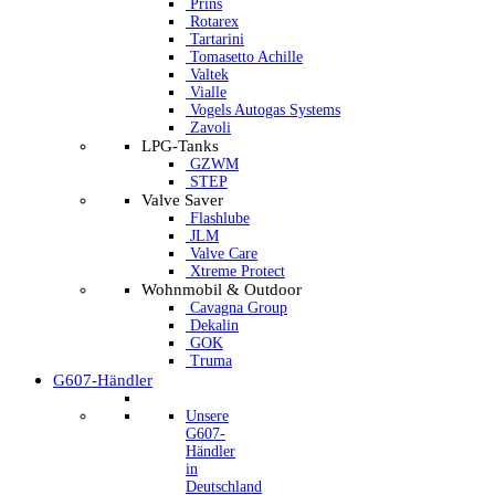
Prins
Rotarex
Tartarini
Tomasetto Achille
Valtek
Vialle
Vogels Autogas Systems
Zavoli
LPG-Tanks
GZWM
STEP
Valve Saver
Flashlube
JLM
Valve Care
Xtreme Protect
Wohnmobil & Outdoor
Cavagna Group
Dekalin
GOK
Truma
G607-Händler
Unsere
G607-
Händler
in
Deutschland