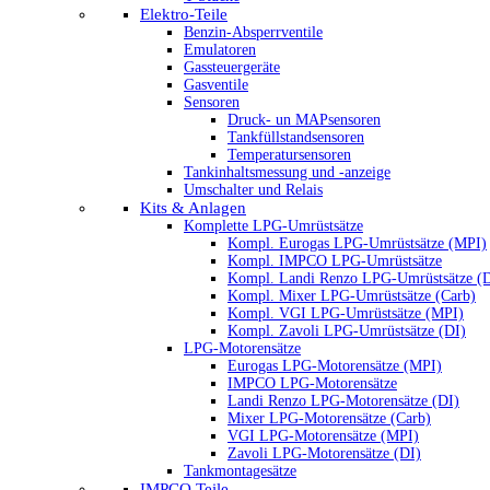
Elektro-Teile
Benzin-Absperrventile
Emulatoren
Gassteuergeräte
Gasventile
Sensoren
Druck- un MAPsensoren
Tankfüllstandsensoren
Temperatursensoren
Tankinhaltsmessung und -anzeige
Umschalter und Relais
Kits & Anlagen
Komplette LPG-Umrüstsätze
Kompl. Eurogas LPG-Umrüstsätze (MPI)
Kompl. IMPCO LPG-Umrüstsätze
Kompl. Landi Renzo LPG-Umrüstsätze (
Kompl. Mixer LPG-Umrüstsätze (Carb)
Kompl. VGI LPG-Umrüstsätze (MPI)
Kompl. Zavoli LPG-Umrüstsätze (DI)
LPG-Motorensätze
Eurogas LPG-Motorensätze (MPI)
IMPCO LPG-Motorensätze
Landi Renzo LPG-Motorensätze (DI)
Mixer LPG-Motorensätze (Carb)
VGI LPG-Motorensätze (MPI)
Zavoli LPG-Motorensätze (DI)
Tankmontagesätze
IMPCO Teile