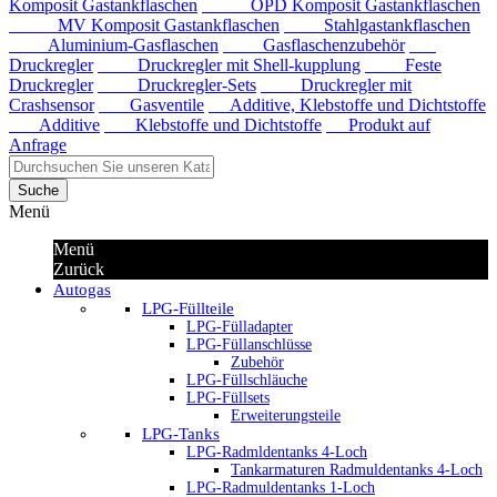
Komposit Gastankflaschen
OPD Komposit Gastankflaschen
MV Komposit Gastankflaschen
Stahlgastankflaschen
Aluminium-Gasflaschen
Gasflaschenzubehör
Druckregler
Druckregler mit Shell-kupplung
Feste
Druckregler
Druckregler-Sets
Druckregler mit
Crashsensor
Gasventile
Additive, Klebstoffe und Dichtstoffe
Additive
Klebstoffe und Dichtstoffe
Produkt auf
Anfrage
Suche
Menü
Menü
Zurück
Autogas
LPG-Füllteile
LPG-Fülladapter
LPG-Füllanschlüsse
Zubehör
LPG-Füllschläuche
LPG-Füllsets
Erweiterungsteile
LPG-Tanks
LPG-Radmldentanks 4-Loch
Tankarmaturen Radmuldentanks 4-Loch
LPG-Radmuldentanks 1-Loch