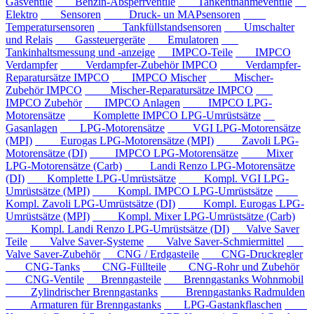
Gasventile
Benzin-Absperrventile
Tankentnahmeventile
Elektro
Sensoren
Druck- un MAPsensoren
Temperatursensoren
Tankfüllstandsensoren
Umschalter
und Relais
Gassteuergeräte
Emulatoren
Tankinhaltsmessung und -anzeige
IMPCO-Teile
IMPCO
Verdampfer
Verdampfer-Zubehör IMPCO
Verdampfer-
Reparatursätze IMPCO
IMPCO Mischer
Mischer-
Zubehör IMPCO
Mischer-Reparatursätze IMPCO
IMPCO Zubehör
IMPCO Anlagen
IMPCO LPG-
Motorensätze
Komplette IMPCO LPG-Umrüstsätze
Gasanlagen
LPG-Motorensätze
VGI LPG-Motorensätze
(MPI)
Eurogas LPG-Motorensätze (MPI)
Zavoli LPG-
Motorensätze (DI)
IMPCO LPG-Motorensätze
Mixer
LPG-Motorensätze (Carb)
Landi Renzo LPG-Motorensätze
(DI)
Komplette LPG-Umrüstsätze
Kompl. VGI LPG-
Umrüstsätze (MPI)
Kompl. IMPCO LPG-Umrüstsätze
Kompl. Zavoli LPG-Umrüstsätze (DI)
Kompl. Eurogas LPG-
Umrüstsätze (MPI)
Kompl. Mixer LPG-Umrüstsätze (Carb)
Kompl. Landi Renzo LPG-Umrüstsätze (DI)
Valve Saver
Teile
Valve Saver-Systeme
Valve Saver-Schmiermittel
Valve Saver-Zubehör
CNG / Erdgasteile
CNG-Druckregler
CNG-Tanks
CNG-Füllteile
CNG-Rohr und Zubehör
CNG-Ventile
Brenngasteile
Brenngastanks Wohnmobil
Zylindrischer Brenngastanks
Brenngastanks Radmulden
Armaturen für Brenngastanks
LPG-Gastankflaschen