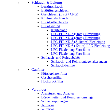
Schlauch & Leitung
Benzinschlauch
Entlüftungsschlauch
Gasschlauch (LPG / CNG)
Kühlmittelschlauch
LPG-Füllschläuche
LPG-Leitung
Kupferrohr
LPG-FIT XD-3 (6mm) Flexleitung
LPG-FIT XD-4 (8mm) Flexleitung
LPG-FIT XD-5 (8-10mm) Flexleitung
LPG-FIT XD-6 (12mm) LPG-Flexleitung
LPG-Flexleitung Faro 6mm
LPG-Flexleitung Faro 8mm
Schlauch- und Rohrzubehör
Schlauch- und Rohrmontagehalterungen
Schlauchklemmen
Gasfilter
Flüssigphasenfilter
Gasphasenfilter
Hochdruckfilter
Verbinder
Armaturen und Adapter
Bördelmutter und Kompressionsringe
Schnellkupplungen
T-Stücke
Y-Stücke