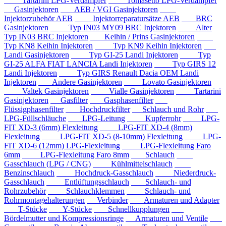
Tartarini LPG-Verdampfer
Tomasetto LPG-Verdampfer
Gasinjektoren
AEB / VGI Gasinjektoren
Injektorzubehör AEB
Injektorreparatursätze AEB
BRC
Gasinjektoren
Typ IN03 MY09 BRC Injektoren
Alter
Typ IN03 BRC Injektoren
Keihin / Prins Gasinjektoren
Typ KN8 Keihin Injektoren
Typ KN9 Keihin Injektoren
Landi Gasinjektoren
Typ GI-25 Landi Injektoren
Typ
GI-25 ALFA FIAT LANCIA Landi Injektoren
Typ GIRS 12
Landi Injektoren
Typ GIRS Renault Dacia OEM Landi
Injektoren
Andere Gasinjektoren
Lovato Gasinjektoren
Valtek Gasinjektoren
Vialle Gasinjektoren
Tartarini
Gasinjektoren
Gasfilter
Gasphasenfilter
Flüssigphasenfilter
Hochdruckfilter
Schlauch und Rohr
LPG-Füllschläuche
LPG-Leitung
Kupferrohr
LPG-
FIT XD-3 (6mm) Flexleitung
LPG-FIT XD-4 (8mm)
Flexleitung
LPG-FIT XD-5 (8-10mm) Flexleitung
LPG-
FIT XD-6 (12mm) LPG-Flexleitung
LPG-Flexleitung Faro
6mm
LPG-Flexleitung Faro 8mm
Schlauch
Gasschlauch (LPG / CNG)
Kühlmittelschlauch
Benzinschlauch
Hochdruck-Gasschlauch
Niederdruck-
Gasschlauch
Entlüftungsschlauch
Schlauch- und
Rohrzubehör
Schlauchklemmen
Schlauch- und
Rohrmontagehalterungen
Verbinder
Armaturen und Adapter
T-Stücke
Y-Stücke
Schnellkupplungen
Bördelmutter und Kompressionsringe
Armaturen und Ventile