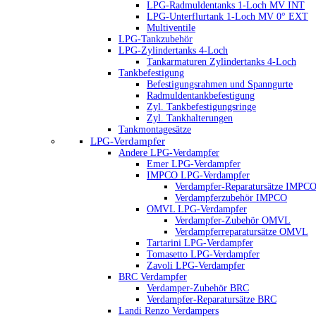
LPG-Radmuldentanks 1-Loch MV INT
LPG-Unterflurtank 1-Loch MV 0° EXT
Multiventile
LPG-Tankzubehör
LPG-Zylindertanks 4-Loch
Tankarmaturen Zylindertanks 4-Loch
Tankbefestigung
Befestigungsrahmen und Spanngurte
Radmuldentankbefestigung
Zyl. Tankbefestigungsringe
Zyl. Tankhalterungen
Tankmontagesätze
LPG-Verdampfer
Andere LPG-Verdampfer
Emer LPG-Verdampfer
IMPCO LPG-Verdampfer
Verdampfer-Reparatursätze IMPC
Verdampferzubehör IMPCO
OMVL LPG-Verdampfer
Verdampfer-Zubehör OMVL
Verdampferreparatursätze OMVL
Tartarini LPG-Verdampfer
Tomasetto LPG-Verdampfer
Zavoli LPG-Verdampfer
BRC Verdampfer
Verdamper-Zubehör BRC
Verdampfer-Reparatursätze BRC
Landi Renzo Verdampers