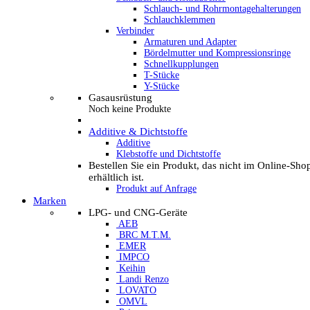
Schlauch- und Rohrmontagehalterungen
Schlauchklemmen
Verbinder
Armaturen und Adapter
Bördelmutter und Kompressionsringe
Schnellkupplungen
T-Stücke
Y-Stücke
Gasausrüstung
Noch keine Produkte
Additive & Dichtstoffe
Additive
Klebstoffe und Dichtstoffe
Bestellen Sie ein Produkt, das nicht im Online-Sho
erhältlich ist.
Produkt auf Anfrage
Marken
LPG- und CNG-Geräte
AEB
BRC M.T.M.
EMER
IMPCO
Keihin
Landi Renzo
LOVATO
OMVL