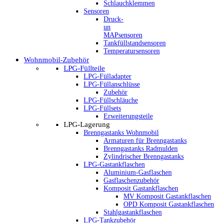
Schlauchklemmen
Sensoren
Druck-
un
MAPsensoren
Tankfüllstandsensoren
Temperatursensoren
Wohnmobil-Zubehör
LPG-Füllteile
LPG-Fülladapter
LPG-Füllanschlüsse
Zubehör
LPG-Füllschläuche
LPG-Füllsets
Erweiterungsteile
LPG-Lagerung
Brenngastanks Wohnmobil
Armaturen für Brenngastanks
Brenngastanks Radmulden
Zylindrischer Brenngastanks
LPG-Gastankflaschen
Aluminium-Gasflaschen
Gasflaschenzubehör
Komposit Gastankflaschen
MV Komposit Gastankflaschen
OPD Komposit Gastankflaschen
Stahlgastankflaschen
LPG-Tankzubehör