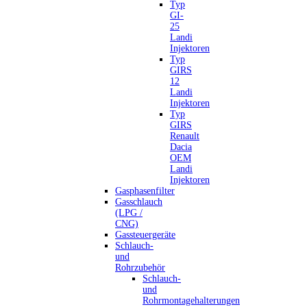
Typ
GI-
25
Landi
Injektoren
Typ
GIRS
12
Landi
Injektoren
Typ
GIRS
Renault
Dacia
OEM
Landi
Injektoren
Gasphasenfilter
Gasschlauch
(LPG /
CNG)
Gassteuergeräte
Schlauch-
und
Rohrzubehör
Schlauch-
und
Rohrmontagehalterungen