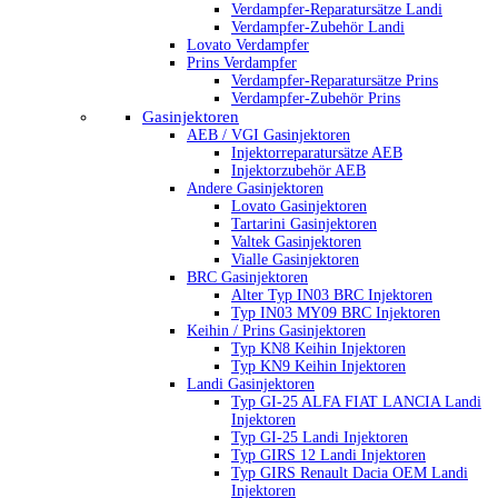
Verdampfer-Reparatursätze Landi
Verdampfer-Zubehör Landi
Lovato Verdampfer
Prins Verdampfer
Verdampfer-Reparatursätze Prins
Verdampfer-Zubehör Prins
Gasinjektoren
AEB / VGI Gasinjektoren
Injektorreparatursätze AEB
Injektorzubehör AEB
Andere Gasinjektoren
Lovato Gasinjektoren
Tartarini Gasinjektoren
Valtek Gasinjektoren
Vialle Gasinjektoren
BRC Gasinjektoren
Alter Typ IN03 BRC Injektoren
Typ IN03 MY09 BRC Injektoren
Keihin / Prins Gasinjektoren
Typ KN8 Keihin Injektoren
Typ KN9 Keihin Injektoren
Landi Gasinjektoren
Typ GI-25 ALFA FIAT LANCIA Landi
Injektoren
Typ GI-25 Landi Injektoren
Typ GIRS 12 Landi Injektoren
Typ GIRS Renault Dacia OEM Landi
Injektoren