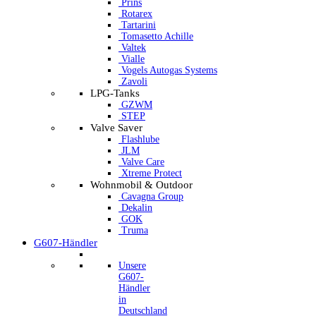
Prins
Rotarex
Tartarini
Tomasetto Achille
Valtek
Vialle
Vogels Autogas Systems
Zavoli
LPG-Tanks
GZWM
STEP
Valve Saver
Flashlube
JLM
Valve Care
Xtreme Protect
Wohnmobil & Outdoor
Cavagna Group
Dekalin
GOK
Truma
G607-Händler
Unsere
G607-
Händler
in
Deutschland