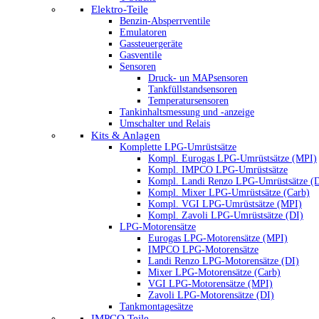
Elektro-Teile
Benzin-Absperrventile
Emulatoren
Gassteuergeräte
Gasventile
Sensoren
Druck- un MAPsensoren
Tankfüllstandsensoren
Temperatursensoren
Tankinhaltsmessung und -anzeige
Umschalter und Relais
Kits & Anlagen
Komplette LPG-Umrüstsätze
Kompl. Eurogas LPG-Umrüstsätze (MPI)
Kompl. IMPCO LPG-Umrüstsätze
Kompl. Landi Renzo LPG-Umrüstsätze (
Kompl. Mixer LPG-Umrüstsätze (Carb)
Kompl. VGI LPG-Umrüstsätze (MPI)
Kompl. Zavoli LPG-Umrüstsätze (DI)
LPG-Motorensätze
Eurogas LPG-Motorensätze (MPI)
IMPCO LPG-Motorensätze
Landi Renzo LPG-Motorensätze (DI)
Mixer LPG-Motorensätze (Carb)
VGI LPG-Motorensätze (MPI)
Zavoli LPG-Motorensätze (DI)
Tankmontagesätze
IMPCO Teile