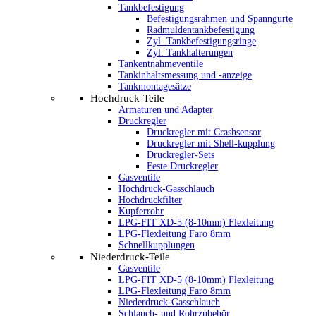
Tankbefestigung
Befestigungsrahmen und Spanngurte
Radmuldentankbefestigung
Zyl. Tankbefestigungsringe
Zyl. Tankhalterungen
Tankentnahmeventile
Tankinhaltsmessung und -anzeige
Tankmontagesätze
Hochdruck-Teile
Armaturen und Adapter
Druckregler
Druckregler mit Crashsensor
Druckregler mit Shell-kupplung
Druckregler-Sets
Feste Druckregler
Gasventile
Hochdruck-Gasschlauch
Hochdruckfilter
Kupferrohr
LPG-FIT XD-5 (8-10mm) Flexleitung
LPG-Flexleitung Faro 8mm
Schnellkupplungen
Niederdruck-Teile
Gasventile
LPG-FIT XD-5 (8-10mm) Flexleitung
LPG-Flexleitung Faro 8mm
Niederdruck-Gasschlauch
Schlauch- und Rohrzubehör