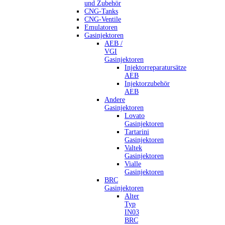
und Zubehör
CNG-Tanks
CNG-Ventile
Emulatoren
Gasinjektoren
AEB /
VGI
Gasinjektoren
Injektorreparatursätze
AEB
Injektorzubehör
AEB
Andere
Gasinjektoren
Lovato
Gasinjektoren
Tartarini
Gasinjektoren
Valtek
Gasinjektoren
Vialle
Gasinjektoren
BRC
Gasinjektoren
Alter
Typ
IN03
BRC