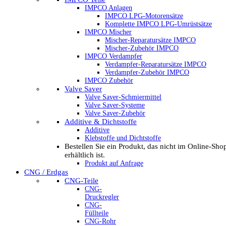
IMPCO Anlagen
IMPCO LPG-Motorensätze
Komplette IMPCO LPG-Umrüstsätze
IMPCO Mischer
Mischer-Reparatursätze IMPCO
Mischer-Zubehör IMPCO
IMPCO Verdampfer
Verdampfer-Reparatursätze IMPCO
Verdampfer-Zubehör IMPCO
IMPCO Zubehör
Valve Saver
Valve Saver-Schmiermittel
Valve Saver-Systeme
Valve Saver-Zubehör
Additive & Dichtstoffe
Additive
Klebstoffe und Dichtstoffe
Bestellen Sie ein Produkt, das nicht im Online-Sho
erhältlich ist.
Produkt auf Anfrage
CNG / Erdgas
CNG-Teile
CNG-
Druckregler
CNG-
Füllteile
CNG-Rohr