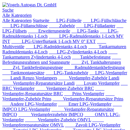
Suche
Alle Kategorien
Alle Kategorien
Startseite
LPG-Füllteile
LPG-Füllschläuche
LPG-Füllanschlüsse
Zubehör
LPG-Fülladapter
LPG-Füllsets
Erweiterungsteile
LPG-Tanks
LPG-
Radmuldentanks 1-Loch
LPG-Radmuldentanks 1-Loch MV
INT
LPG-Unterflurtank 1-Loch MV 0° EXT
Multiventile
LPG-Radmldentanks 4-Loch
Tankarmaturen
Radmuldentanks 4-Loch
LPG-Zylindertanks 4-Loch
Tankarmaturen Zylindertanks 4-Loch
Tankbefestigung
Befestigungsrahmen und Spanngurte
Zyl. Tankhalterungen
Zyl. Tankbefestigungsringe
Radmuldentankbefestigung
Tankmontagesätze
LPG-Tankzubehör
LPG-Verdampfer
Landi Renzo Verdampers
Verdampfer-Zubehör Landi
Verdampfer-Reparatursätze Landi
Lovato Verdampfer
BRC Verdampfer
Verdamper-Zubehör BRC
Verdampfer-Reparatursätze BRC
Prins Verdampfer
Verdampfer-Zubehör Prins
Verdampfer-Reparatursätze Prins
Andere LPG-Verdampfer
Emer LPG-Verdampfer
IMPCO LPG-Verdampfer
Verdampfer-Reparatursätze
IMPCO
Verdampferzubehör IMPCO
OMVL LPG-
Verdampfer
Verdampfer-Zubehör OMVL
Verdampferreparatursätze OMVL
Zavoli LPG-Verdampfer