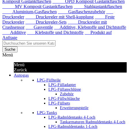
Komposit Gastankflaschen
OPD Komposit Gastankflaschen
MV Komposit Gastankflaschen
Stahlgastankflaschen
Aluminium-Gasflaschen
Gasflaschenzubehör
Druckregler
Druckregler mit Shell-kupplung
Feste
Druckregler
Druckregler-Sets
Druckregler mit
Crashsensor
Gasventile
Additive, Klebstoffe und Dichtstoffe
Additive
Klebstoffe und Dichtstoffe
Produkt auf
Anfrage
Suche
Menü
Menü
Zurück
Autogas
LPG-Füllteile
LPG-Fülladapter
LPG-Füllanschlüsse
Zubehör
LPG-Füllschläuche
LPG-Füllsets
Erweiterungsteile
LPG-Tanks
LPG-Radmldentanks 4-Loch
Tankarmaturen Radmuldentanks 4-Loch
LPG-Radmuldentanks 1-Loch