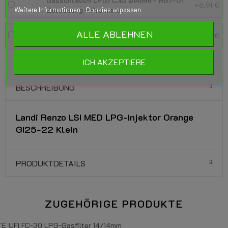
Gasschlauch LPG/CNG Ø14mm - R67-01
+6,91 €
Weitere Informationen
Zulassung - Pro meter
Cookies anpassen
Schlauchschelle Ø16mm - Ø25mm SGT16-
ALLE ABLEHNEN
+0,57 €
25 - pro Stück
ICH AKZEPTIERE
BESCHREIBUNG
Landi Renzo LSI MED LPG-Injektor Orange
GI25-22 Klein
PRODUKTDETAILS
ZUGEHÖRIGE PRODUKTE