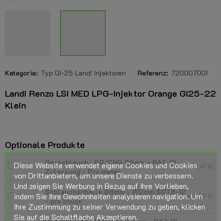
Kategorie:
Typ GI-25 Landi Injektoren
Referenz:
720007001
Landi Renzo LSI MED LPG-Injektor Orange GI25-22
Klein
Optionale Produkte
Gasschlauch LPG/CNG Ø6mm - R67-01
Diese Website verwendet eigene Cookies und Cookies
+5,41 €
Zulassung - Pro meter
von Drittanbietern, um unsere Dienste zu verbessern.
Und zeigen Sie Werbung in Bezug auf Ihre Vorlieben,
Schlauchschelle Ø8mm - Ø12mm SGT8-12
indem Sie Ihre Gewohnheiten analysieren navigation. Um
+0,57 €
- pro Stück
Ihre Zustimmung zu seiner Verwendung zu geben, klicken
Sie auf die Schaltfläche Akzeptieren.