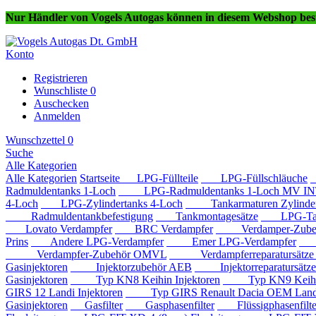
Nur Händler von Vogels Autogas können in diesem Webshop best
Konto
Registrieren
Wunschliste
0
Auschecken
Anmelden
Wunschzettel
0
Suche
Alle Kategorien
Alle Kategorien
Startseite
LPG-Füllteile
LPG-Füllschläuche
Radmuldentanks 1-Loch
LPG-Radmuldentanks 1-Loch MV IN
4-Loch
LPG-Zylindertanks 4-Loch
Tankarmaturen Zylindert
Radmuldentankbefestigung
Tankmontagesätze
LPG-Tan
Lovato Verdampfer
BRC Verdampfer
Verdamper-Zube
Prins
Andere LPG-Verdampfer
Emer LPG-Verdampfer
IM
Verdampfer-Zubehör OMVL
Verdampferreparatursätz
Gasinjektoren
Injektorzubehör AEB
Injektorreparatursätz
Gasinjektoren
Typ KN8 Keihin Injektoren
Typ KN9 Keihin 
GIRS 12 Landi Injektoren
Typ GIRS Renault Dacia OEM Landi 
Gasinjektoren
Gasfilter
Gasphasenfilter
Flüssigphasenfilte