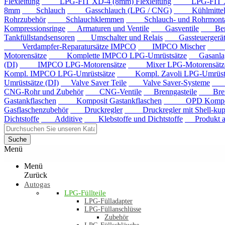
Flexleitung
LPG-FIT XD-4 (8mm) Flexleitung
LPG-FIT XD-5
8mm
Schlauch
Gasschlauch (LPG / CNG)
Kühlmittels
Rohrzubehör
Schlauchklemmen
Schlauch- und Rohrmontag
Kompressionsringe
Armaturen und Ventile
Gasventile
Benzi
Tankfüllstandsensoren
Umschalter und Relais
Gassteuergerät
Verdampfer-Reparatursätze IMPCO
IMPCO Mischer
Mis
Motorensätze
Komplette IMPCO LPG-Umrüstsätze
Gasanla
(DI)
IMPCO LPG-Motorensätze
Mixer LPG-Motorensätze
Kompl. IMPCO LPG-Umrüstsätze
Kompl. Zavoli LPG-Umrüstsä
Umrüstsätze (DI)
Valve Saver Teile
Valve Saver-Systeme
Val
CNG-Rohr und Zubehör
CNG-Ventile
Brenngasteile
Brenng
Gastankflaschen
Komposit Gastankflaschen
OPD Komposit 
Gasflaschenzubehör
Druckregler
Druckregler mit Shell-kup
Dichtstoffe
Additive
Klebstoffe und Dichtstoffe
Produkt au
Suche
Menü
Menü
Zurück
Autogas
LPG-Füllteile
LPG-Fülladapter
LPG-Füllanschlüsse
Zubehör