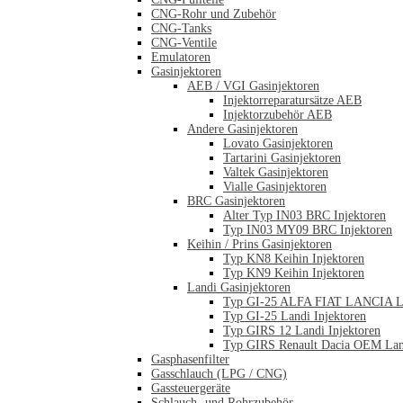
CNG-Rohr und Zubehör
CNG-Tanks
CNG-Ventile
Emulatoren
Gasinjektoren
AEB / VGI Gasinjektoren
Injektorreparatursätze AEB
Injektorzubehör AEB
Andere Gasinjektoren
Lovato Gasinjektoren
Tartarini Gasinjektoren
Valtek Gasinjektoren
Vialle Gasinjektoren
BRC Gasinjektoren
Alter Typ IN03 BRC Injektoren
Typ IN03 MY09 BRC Injektoren
Keihin / Prins Gasinjektoren
Typ KN8 Keihin Injektoren
Typ KN9 Keihin Injektoren
Landi Gasinjektoren
Typ GI-25 ALFA FIAT LANCIA La
Typ GI-25 Landi Injektoren
Typ GIRS 12 Landi Injektoren
Typ GIRS Renault Dacia OEM Land
Gasphasenfilter
Gasschlauch (LPG / CNG)
Gassteuergeräte
Schlauch- und Rohrzubehör