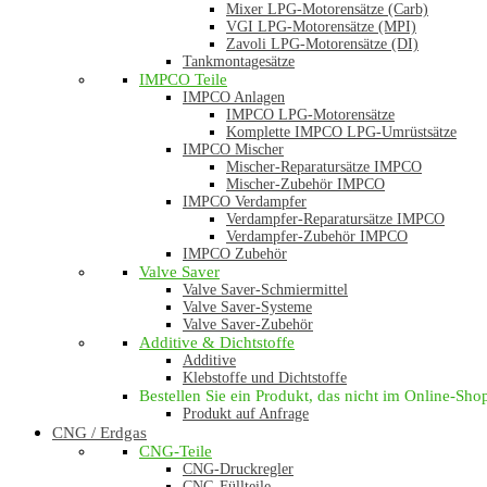
Mixer LPG-Motorensätze (Carb)
VGI LPG-Motorensätze (MPI)
Zavoli LPG-Motorensätze (DI)
Tankmontagesätze
IMPCO Teile
IMPCO Anlagen
IMPCO LPG-Motorensätze
Komplette IMPCO LPG-Umrüstsätze
IMPCO Mischer
Mischer-Reparatursätze IMPCO
Mischer-Zubehör IMPCO
IMPCO Verdampfer
Verdampfer-Reparatursätze IMPCO
Verdampfer-Zubehör IMPCO
IMPCO Zubehör
Valve Saver
Valve Saver-Schmiermittel
Valve Saver-Systeme
Valve Saver-Zubehör
Additive & Dichtstoffe
Additive
Klebstoffe und Dichtstoffe
Bestellen Sie ein Produkt, das nicht im Online-Shop 
Produkt auf Anfrage
CNG / Erdgas
CNG-Teile
CNG-Druckregler
CNG-Füllteile