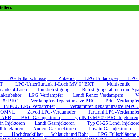
ellen.
LPG-Füllanschlüsse
Zubehör
LPG-Fülladapter
LPG-Fü
T
LPG-Unterflurtank 1-Loch MV 0° EXT
Multiventile
LP
anks 4-Loch
Tankbefestigung
Befestigungsrahmen und Spa
kzubehör
LPG-Verdampfer
Landi Renzo Verdampers
Verda
hör BRC
Verdampfer-Reparatursätze BRC
Prins Verdampfe
PCO LPG-Verdampfer
Verdampfer-Reparatursätze IMPC
e OMVL
Zavoli LPG-Verdampfer
Tartarini LPG-Verdampfe
e AEB
BRC Gasinjektoren
Typ IN03 MY09 BRC Injektoren
Injektoren
Landi Gasinjektoren
Typ GI-25 Landi Injektor
Injektoren
Andere Gasinjektoren
Lovato Gasinjektoren
Va
r
Hochdruckfilter
Schlauch und Rohr
LPG-Füllschläuche