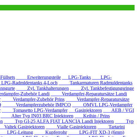
llsets
Erweiterungsteile
LPG-Tanks
LPG-
G-Radmldentanks 4-Loch
Tankarmaturen Radmuldentanks
nngurte
Zyl. Tankhalterungen
Zyl. Tankbefestigungsringe
mpfer-Zubehör Landi
Verdampfer-Reparatursätze Landi
r
Verdampfer-Zubehör Prins
Verdampfer-Reparatursätze
O
Verdampferzubehör IMPCO
OMVL LPG-Verdampfer
r
Tomasetto LPG-Verdampfer
Gasinjektoren
AEB / VGI
Alter Typ IN03 BRC Injektoren
Keihin / Prins
en
Typ GI-25 ALFA FIAT LANCIA Landi Injektoren
Typ
ltek Gasinjektoren
Vialle Gasinjektoren
Tartarini
LPG-Leitung
Kupferrohr
LPG-FIT XD-3 (6mm)