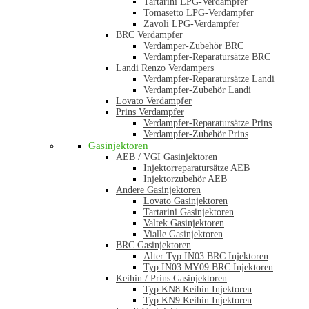
Tartarini LPG-Verdampfer
Tomasetto LPG-Verdampfer
Zavoli LPG-Verdampfer
BRC Verdampfer
Verdamper-Zubehör BRC
Verdampfer-Reparatursätze BRC
Landi Renzo Verdampers
Verdampfer-Reparatursätze Landi
Verdampfer-Zubehör Landi
Lovato Verdampfer
Prins Verdampfer
Verdampfer-Reparatursätze Prins
Verdampfer-Zubehör Prins
Gasinjektoren
AEB / VGI Gasinjektoren
Injektorreparatursätze AEB
Injektorzubehör AEB
Andere Gasinjektoren
Lovato Gasinjektoren
Tartarini Gasinjektoren
Valtek Gasinjektoren
Vialle Gasinjektoren
BRC Gasinjektoren
Alter Typ IN03 BRC Injektoren
Typ IN03 MY09 BRC Injektoren
Keihin / Prins Gasinjektoren
Typ KN8 Keihin Injektoren
Typ KN9 Keihin Injektoren