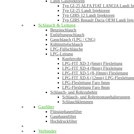
Landi Gasinjektoren
Typ GI-25 ALFA FIAT LANCIA Landi In
Typ GI-25 Landi Injektoren
Typ GIRS 12 Landi Injektoren
Typ GIRS Renault Dacia OEM Landi Inje
Schlauch & Leitung
Benzinschlauch
Entlüftungsschlauch
Gasschlauch (LPG / CNG)
Kühlmittelschlauch
LPG-Füllschläuche
LPG-Leitung
Kupferrohr
LPG-FIT XD-3 (6mm) Flexleitung
LPG-FIT XD-4 (8mm) Flexleitung
LPG-FIT XD-5 (8-10mm) Flexleitung
LPG-FIT XD-6 (12mm) LPG-Flexleitung
LPG-Flexleitung Faro 6mm
LPG-Flexleitung Faro 8mm
Schlauch- und Rohrzubehör
Schlauch- und Rohrmontagehalterungen
Schlauchklemmen
Gasfilter
Flüssigphasenfilter
Gasphasenfilter
Hochdruckfilter
Verbinder