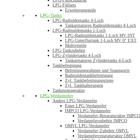
LPG-Füllschläuche
LPG-Füllsets
Erweiterungsteile
LPG-Tanks
LPG-Radmldentanks 4-Loch
Tankarmaturen Radmuldentanks 4-Loch
LPG-Radmuldentanks 1-Loch
LPG-Radmuldentanks 1-Loch MV INT
LPG-Unterflurtank 1-Loch MV 0° EXT
Multiventile
LPG-Tankzubehör
LPG-Zylindertanks 4-Loch
Tankarmaturen Zylindertanks 4-Loch
Tankbefestigung
Befestigungsrahmen und Spanngurte
Radmuldentankbefestigung
Zyl. Tankbefestigungsringe
Zyl. Tankhalterungen
Tankmontagesätze
LPG-Verdampfer
Andere LPG-Verdampfer
Emer LPG-Verdampfer
IMPCO LPG-Verdampfer
Verdampfer-Reparatursätze IMPC
Verdampferzubehör IMPCO
OMVL LPG-Verdampfer
Verdampfer-Zubehör OMVL
Verdampferreparatursätze OMVL