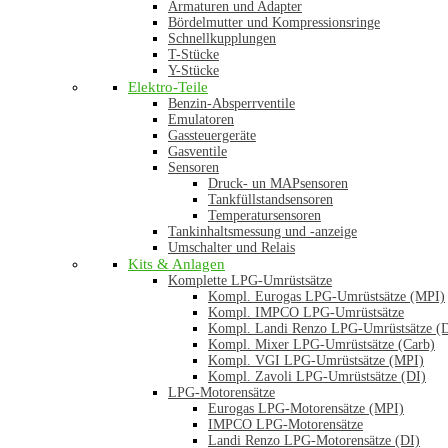
Armaturen und Adapter
Bördelmutter und Kompressionsringe
Schnellkupplungen
T-Stücke
Y-Stücke
Elektro-Teile
Benzin-Absperrventile
Emulatoren
Gassteuergeräte
Gasventile
Sensoren
Druck- un MAPsensoren
Tankfüllstandsensoren
Temperatursensoren
Tankinhaltsmessung und -anzeige
Umschalter und Relais
Kits & Anlagen
Komplette LPG-Umrüstsätze
Kompl. Eurogas LPG-Umrüstsätze (MPI)
Kompl. IMPCO LPG-Umrüstsätze
Kompl. Landi Renzo LPG-Umrüstsätze (
Kompl. Mixer LPG-Umrüstsätze (Carb)
Kompl. VGI LPG-Umrüstsätze (MPI)
Kompl. Zavoli LPG-Umrüstsätze (DI)
LPG-Motorensätze
Eurogas LPG-Motorensätze (MPI)
IMPCO LPG-Motorensätze
Landi Renzo LPG-Motorensätze (DI)