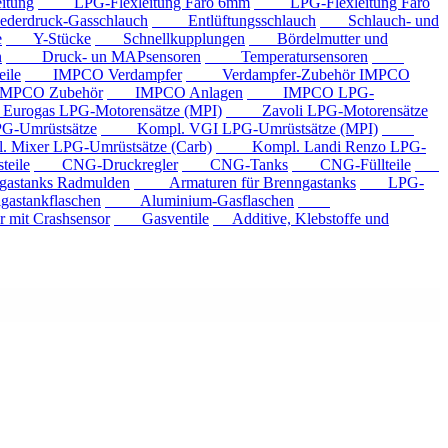
tung
LPG-Flexleitung Faro 6mm
LPG-Flexleitung Faro
rdruck-Gasschlauch
Entlüftungsschlauch
Schlauch- und
e
Y-Stücke
Schnellkupplungen
Bördelmutter und
n
Druck- un MAPsensoren
Temperatursensoren
ile
IMPCO Verdampfer
Verdampfer-Zubehör IMPCO
CO Zubehör
IMPCO Anlagen
IMPCO LPG-
ogas LPG-Motorensätze (MPI)
Zavoli LPG-Motorensätze
-Umrüstsätze
Kompl. VGI LPG-Umrüstsätze (MPI)
xer LPG-Umrüstsätze (Carb)
Kompl. Landi Renzo LPG-
eile
CNG-Druckregler
CNG-Tanks
CNG-Füllteile
tanks Radmulden
Armaturen für Brenngastanks
LPG-
stankflaschen
Aluminium-Gasflaschen
it Crashsensor
Gasventile
Additive, Klebstoffe und