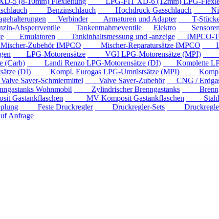
 (8-10mm) Flexleitung
LPG-FIT XD-6 (12mm) LPG-Flexlei
chlauch
Benzinschlauch
Hochdruck-Gasschlauch
Niede
ehalterungen
Verbinder
Armaturen und Adapter
T-Stück
n-Absperrventile
Tankentnahmeventile
Elektro
Sensore
e
Emulatoren
Tankinhaltsmessung und -anzeige
IMPCO-Te
cher-Zubehör IMPCO
Mischer-Reparatursätze IMPCO
IMP
gen
LPG-Motorensätze
VGI LPG-Motorensätze (MPI)
Eur
 (Carb)
Landi Renzo LPG-Motorensätze (DI)
Komplette LPG
tze (DI)
Kompl. Eurogas LPG-Umrüstsätze (MPI)
Kompl. Mi
ve Saver-Schmiermittel
Valve Saver-Zubehör
CNG / Erdgast
astanks Wohnmobil
Zylindrischer Brenngastanks
Brenngas
Gastankflaschen
MV Komposit Gastankflaschen
Stahlga
plung
Feste Druckregler
Druckregler-Sets
Druckregler m
f Anfrage