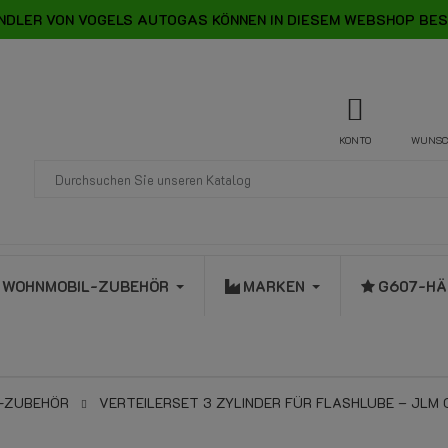
NDLER VON VOGELS AUTOGAS KÖNNEN IN DIESEM WEBSHOP BES
KONTO
WUNSC
WOHNMOBIL-ZUBEHÖR
MARKEN
G607-HÄ
R-ZUBEHÖR
VERTEILERSET 3 ZYLINDER FÜR FLASHLUBE – JLM