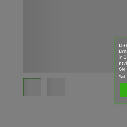
Die
Drit
in B
nav
Sie 
Weit