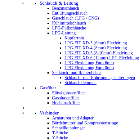
Schlauch & Leitung
Benzinschlauch
Entlüftungsschlauch
Gasschlauch (LPG / CNG)
Kühlmittelschlauch
LPG-Füllschläuche
LPG-Leitung
Kupferrohr
LPG-FIT XD-3 (6mm) Flexleitung
LPG-FIT XD-4 (8mm) Flexleitung
LPG-FIT XD-5 (8-10mm) Flexleitung
LPG-FIT XD-6 (12mm) LPG-Flexleitung
LPG-Flexleitung Faro 6mm
LPG-Flexleitung Faro 8mm
Schlauch- und Rohrzubehör
Schlauch- und Rohrmontagehalterungen
Schlauchklemmen
Gasfilter
Flüssigphasenfilter
Gasphasenfilter
Hochdruckfilter
Verbinder
Armaturen und Adapter
Bördelmutter und Kompressionsringe
Schnellkupplungen
T-Stücke
Y-Stücke