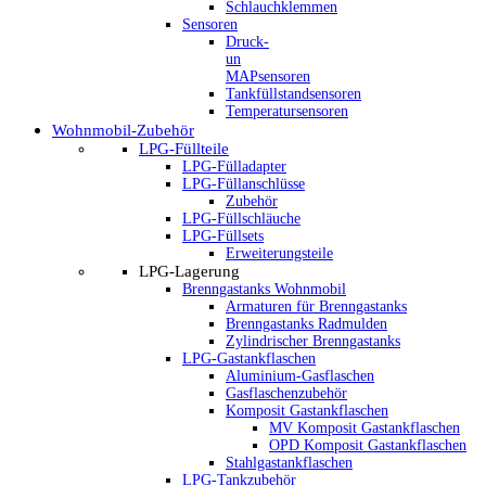
Schlauchklemmen
Sensoren
Druck-
un
MAPsensoren
Tankfüllstandsensoren
Temperatursensoren
Wohnmobil-Zubehör
LPG-Füllteile
LPG-Fülladapter
LPG-Füllanschlüsse
Zubehör
LPG-Füllschläuche
LPG-Füllsets
Erweiterungsteile
LPG-Lagerung
Brenngastanks Wohnmobil
Armaturen für Brenngastanks
Brenngastanks Radmulden
Zylindrischer Brenngastanks
LPG-Gastankflaschen
Aluminium-Gasflaschen
Gasflaschenzubehör
Komposit Gastankflaschen
MV Komposit Gastankflaschen
OPD Komposit Gastankflaschen
Stahlgastankflaschen
LPG-Tankzubehör