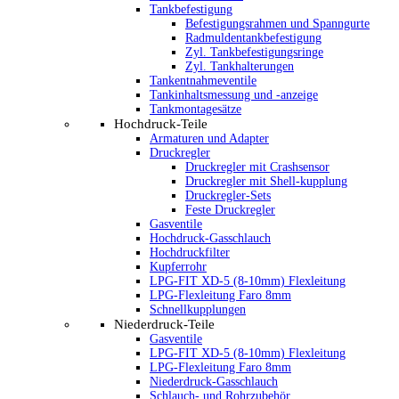
Tankbefestigung
Befestigungsrahmen und Spanngurte
Radmuldentankbefestigung
Zyl. Tankbefestigungsringe
Zyl. Tankhalterungen
Tankentnahmeventile
Tankinhaltsmessung und -anzeige
Tankmontagesätze
Hochdruck-Teile
Armaturen und Adapter
Druckregler
Druckregler mit Crashsensor
Druckregler mit Shell-kupplung
Druckregler-Sets
Feste Druckregler
Gasventile
Hochdruck-Gasschlauch
Hochdruckfilter
Kupferrohr
LPG-FIT XD-5 (8-10mm) Flexleitung
LPG-Flexleitung Faro 8mm
Schnellkupplungen
Niederdruck-Teile
Gasventile
LPG-FIT XD-5 (8-10mm) Flexleitung
LPG-Flexleitung Faro 8mm
Niederdruck-Gasschlauch
Schlauch- und Rohrzubehör