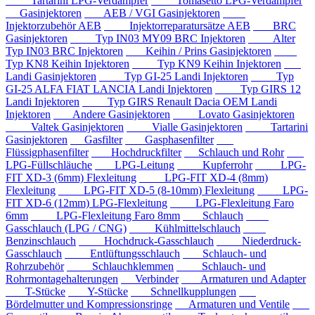
Tartarini LPG-Verdampfer
Tomasetto LPG-Verdampfer
Gasinjektoren
AEB / VGI Gasinjektoren
Injektorzubehör AEB
Injektorreparatursätze AEB
BRC
Gasinjektoren
Typ IN03 MY09 BRC Injektoren
Alter
Typ IN03 BRC Injektoren
Keihin / Prins Gasinjektoren
Typ KN8 Keihin Injektoren
Typ KN9 Keihin Injektoren
Landi Gasinjektoren
Typ GI-25 Landi Injektoren
Typ
GI-25 ALFA FIAT LANCIA Landi Injektoren
Typ GIRS 12
Landi Injektoren
Typ GIRS Renault Dacia OEM Landi
Injektoren
Andere Gasinjektoren
Lovato Gasinjektoren
Valtek Gasinjektoren
Vialle Gasinjektoren
Tartarini
Gasinjektoren
Gasfilter
Gasphasenfilter
Flüssigphasenfilter
Hochdruckfilter
Schlauch und Rohr
LPG-Füllschläuche
LPG-Leitung
Kupferrohr
LPG-
FIT XD-3 (6mm) Flexleitung
LPG-FIT XD-4 (8mm)
Flexleitung
LPG-FIT XD-5 (8-10mm) Flexleitung
LPG-
FIT XD-6 (12mm) LPG-Flexleitung
LPG-Flexleitung Faro
6mm
LPG-Flexleitung Faro 8mm
Schlauch
Gasschlauch (LPG / CNG)
Kühlmittelschlauch
Benzinschlauch
Hochdruck-Gasschlauch
Niederdruck-
Gasschlauch
Entlüftungsschlauch
Schlauch- und
Rohrzubehör
Schlauchklemmen
Schlauch- und
Rohrmontagehalterungen
Verbinder
Armaturen und Adapter
T-Stücke
Y-Stücke
Schnellkupplungen
Bördelmutter und Kompressionsringe
Armaturen und Ventile