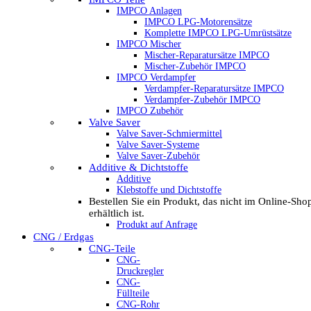
IMPCO Anlagen
IMPCO LPG-Motorensätze
Komplette IMPCO LPG-Umrüstsätze
IMPCO Mischer
Mischer-Reparatursätze IMPCO
Mischer-Zubehör IMPCO
IMPCO Verdampfer
Verdampfer-Reparatursätze IMPCO
Verdampfer-Zubehör IMPCO
IMPCO Zubehör
Valve Saver
Valve Saver-Schmiermittel
Valve Saver-Systeme
Valve Saver-Zubehör
Additive & Dichtstoffe
Additive
Klebstoffe und Dichtstoffe
Bestellen Sie ein Produkt, das nicht im Online-Sho
erhältlich ist.
Produkt auf Anfrage
CNG / Erdgas
CNG-Teile
CNG-
Druckregler
CNG-
Füllteile
CNG-Rohr