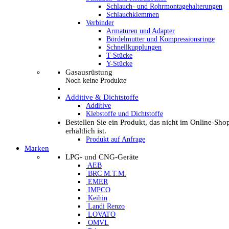
Schlauch- und Rohrmontagehalterungen
Schlauchklemmen
Verbinder
Armaturen und Adapter
Bördelmutter und Kompressionsringe
Schnellkupplungen
T-Stücke
Y-Stücke
Gasausrüstung
Noch keine Produkte
Additive & Dichtstoffe
Additive
Klebstoffe und Dichtstoffe
Bestellen Sie ein Produkt, das nicht im Online-Sho
erhältlich ist.
Produkt auf Anfrage
Marken
LPG- und CNG-Geräte
AEB
BRC M.T.M.
EMER
IMPCO
Keihin
Landi Renzo
LOVATO
OMVL