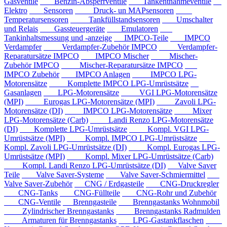
Gasventile
Benzin-Absperrventile
Tankentnahmeventile
Elektro
Sensoren
Druck- un MAPsensoren
Temperatursensoren
Tankfüllstandsensoren
Umschalter
und Relais
Gassteuergeräte
Emulatoren
Tankinhaltsmessung und -anzeige
IMPCO-Teile
IMPCO
Verdampfer
Verdampfer-Zubehör IMPCO
Verdampfer-
Reparatursätze IMPCO
IMPCO Mischer
Mischer-
Zubehör IMPCO
Mischer-Reparatursätze IMPCO
IMPCO Zubehör
IMPCO Anlagen
IMPCO LPG-
Motorensätze
Komplette IMPCO LPG-Umrüstsätze
Gasanlagen
LPG-Motorensätze
VGI LPG-Motorensätze
(MPI)
Eurogas LPG-Motorensätze (MPI)
Zavoli LPG-
Motorensätze (DI)
IMPCO LPG-Motorensätze
Mixer
LPG-Motorensätze (Carb)
Landi Renzo LPG-Motorensätze
(DI)
Komplette LPG-Umrüstsätze
Kompl. VGI LPG-
Umrüstsätze (MPI)
Kompl. IMPCO LPG-Umrüstsätze
Kompl. Zavoli LPG-Umrüstsätze (DI)
Kompl. Eurogas LPG-
Umrüstsätze (MPI)
Kompl. Mixer LPG-Umrüstsätze (Carb)
Kompl. Landi Renzo LPG-Umrüstsätze (DI)
Valve Saver
Teile
Valve Saver-Systeme
Valve Saver-Schmiermittel
Valve Saver-Zubehör
CNG / Erdgasteile
CNG-Druckregler
CNG-Tanks
CNG-Füllteile
CNG-Rohr und Zubehör
CNG-Ventile
Brenngasteile
Brenngastanks Wohnmobil
Zylindrischer Brenngastanks
Brenngastanks Radmulden
Armaturen für Brenngastanks
LPG-Gastankflaschen