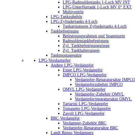
LPG-Radmuldentanks 1-Loch MV INT
LPG-Unterflurtank 1-Loch MV 0° EXT
Multiventile
LPG-Tankzubehör
LPG-Zylindertanks 4-Loch
Tankarmaturen Zylindertanks 4-Loch
Tankbefestigung
Befestigungsrahmen und Spanngurte
Radmuldentankbefestigung
Zyl. Tankbefestigungsringe
Zyl. Tankhalterungen
Tankmontagesätze
LPG-Verdampfer
Andere LPG-Verdampfer
Emer LPG-Verdampfer
IMPCO LPG-Verdampfer
Verdampfer-Reparatursätze IMPC
Verdampferzubehör IMPCO
OMVL LPG-Verdampfer
Verdampfer-Zubehör OMVL
Verdampferreparatursätze OMVL
Tartarini LPG-Verdampfer
Tomasetto LPG-Verdampfer
Zavoli LPG-Verdampfer
BRC Verdampfer
Verdamper-Zubehör BRC
Verdampfer-Reparatursätze BRC
Landi Renzo Verdampers