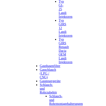
Typ
GI-
25
Landi
Injektoren
Typ
GIRS
12
Landi
Injektoren
Typ
GIRS
Renault
Dacia
OEM
Landi
Injektoren
Gasphasenfilter
Gasschlauch
(LPG /
CNG)
Gassteuergeräte
Schlauch-
und
Rohrzubehör
Schlauch-
und
Rohrmontagehalterungen