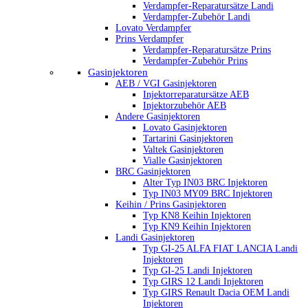
Verdampfer-Reparatursätze Landi
Verdampfer-Zubehör Landi
Lovato Verdampfer
Prins Verdampfer
Verdampfer-Reparatursätze Prins
Verdampfer-Zubehör Prins
Gasinjektoren
AEB / VGI Gasinjektoren
Injektorreparatursätze AEB
Injektorzubehör AEB
Andere Gasinjektoren
Lovato Gasinjektoren
Tartarini Gasinjektoren
Valtek Gasinjektoren
Vialle Gasinjektoren
BRC Gasinjektoren
Alter Typ IN03 BRC Injektoren
Typ IN03 MY09 BRC Injektoren
Keihin / Prins Gasinjektoren
Typ KN8 Keihin Injektoren
Typ KN9 Keihin Injektoren
Landi Gasinjektoren
Typ GI-25 ALFA FIAT LANCIA Landi
Injektoren
Typ GI-25 Landi Injektoren
Typ GIRS 12 Landi Injektoren
Typ GIRS Renault Dacia OEM Landi
Injektoren