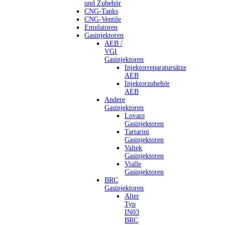
und Zubehör
CNG-Tanks
CNG-Ventile
Emulatoren
Gasinjektoren
AEB /
VGI
Gasinjektoren
Injektorreparatursätze
AEB
Injektorzubehör
AEB
Andere
Gasinjektoren
Lovato
Gasinjektoren
Tartarini
Gasinjektoren
Valtek
Gasinjektoren
Vialle
Gasinjektoren
BRC
Gasinjektoren
Alter
Typ
IN03
BRC