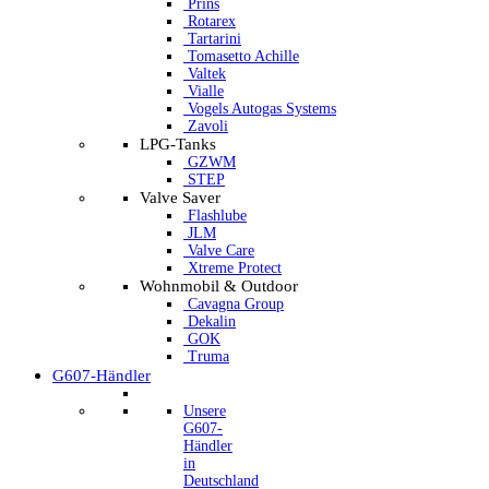
Prins
Rotarex
Tartarini
Tomasetto Achille
Valtek
Vialle
Vogels Autogas Systems
Zavoli
LPG-Tanks
GZWM
STEP
Valve Saver
Flashlube
JLM
Valve Care
Xtreme Protect
Wohnmobil & Outdoor
Cavagna Group
Dekalin
GOK
Truma
G607-Händler
Unsere
G607-
Händler
in
Deutschland