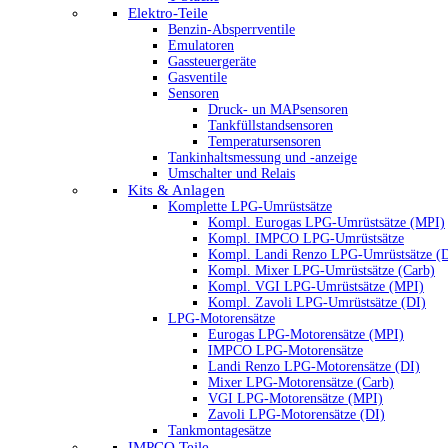
Elektro-Teile
Benzin-Absperrventile
Emulatoren
Gassteuergeräte
Gasventile
Sensoren
Druck- un MAPsensoren
Tankfüllstandsensoren
Temperatursensoren
Tankinhaltsmessung und -anzeige
Umschalter und Relais
Kits & Anlagen
Komplette LPG-Umrüstsätze
Kompl. Eurogas LPG-Umrüstsätze (MPI)
Kompl. IMPCO LPG-Umrüstsätze
Kompl. Landi Renzo LPG-Umrüstsätze (
Kompl. Mixer LPG-Umrüstsätze (Carb)
Kompl. VGI LPG-Umrüstsätze (MPI)
Kompl. Zavoli LPG-Umrüstsätze (DI)
LPG-Motorensätze
Eurogas LPG-Motorensätze (MPI)
IMPCO LPG-Motorensätze
Landi Renzo LPG-Motorensätze (DI)
Mixer LPG-Motorensätze (Carb)
VGI LPG-Motorensätze (MPI)
Zavoli LPG-Motorensätze (DI)
Tankmontagesätze
IMPCO Teile