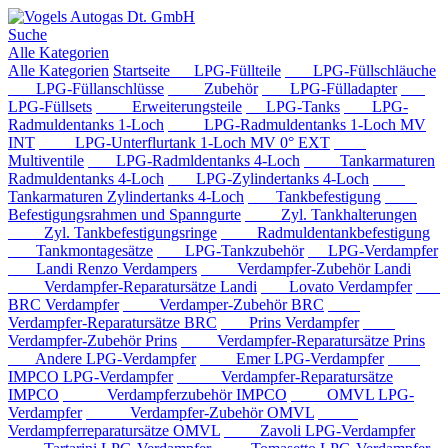
Suche
Alle Kategorien
Alle Kategorien
Startseite
LPG-Füllteile
LPG-Füllschläuche
LPG-Füllanschlüsse
Zubehör
LPG-Fülladapter
LPG-Füllsets
Erweiterungsteile
LPG-Tanks
LPG-
Radmuldentanks 1-Loch
LPG-Radmuldentanks 1-Loch MV
INT
LPG-Unterflurtank 1-Loch MV 0° EXT
Multiventile
LPG-Radmldentanks 4-Loch
Tankarmaturen
Radmuldentanks 4-Loch
LPG-Zylindertanks 4-Loch
Tankarmaturen Zylindertanks 4-Loch
Tankbefestigung
Befestigungsrahmen und Spanngurte
Zyl. Tankhalterungen
Zyl. Tankbefestigungsringe
Radmuldentankbefestigung
Tankmontagesätze
LPG-Tankzubehör
LPG-Verdampfer
Landi Renzo Verdampers
Verdampfer-Zubehör Landi
Verdampfer-Reparatursätze Landi
Lovato Verdampfer
BRC Verdampfer
Verdamper-Zubehör BRC
Verdampfer-Reparatursätze BRC
Prins Verdampfer
Verdampfer-Zubehör Prins
Verdampfer-Reparatursätze Prins
Andere LPG-Verdampfer
Emer LPG-Verdampfer
IMPCO LPG-Verdampfer
Verdampfer-Reparatursätze
IMPCO
Verdampferzubehör IMPCO
OMVL LPG-
Verdampfer
Verdampfer-Zubehör OMVL
Verdampferreparatursätze OMVL
Zavoli LPG-Verdampfer