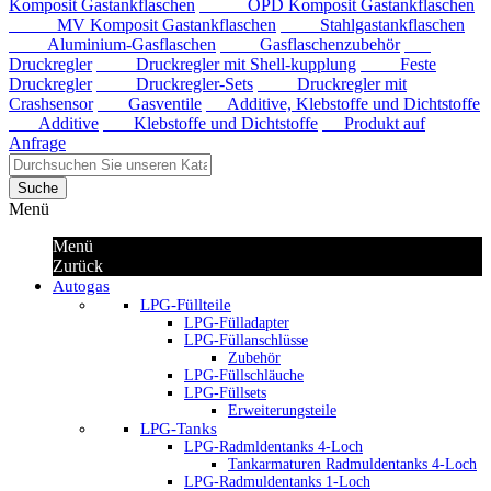
Komposit Gastankflaschen
OPD Komposit Gastankflaschen
MV Komposit Gastankflaschen
Stahlgastankflaschen
Aluminium-Gasflaschen
Gasflaschenzubehör
Druckregler
Druckregler mit Shell-kupplung
Feste
Druckregler
Druckregler-Sets
Druckregler mit
Crashsensor
Gasventile
Additive, Klebstoffe und Dichtstoffe
Additive
Klebstoffe und Dichtstoffe
Produkt auf
Anfrage
Suche
Menü
Menü
Zurück
Autogas
LPG-Füllteile
LPG-Fülladapter
LPG-Füllanschlüsse
Zubehör
LPG-Füllschläuche
LPG-Füllsets
Erweiterungsteile
LPG-Tanks
LPG-Radmldentanks 4-Loch
Tankarmaturen Radmuldentanks 4-Loch
LPG-Radmuldentanks 1-Loch