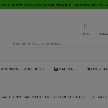
NDLER VON VOGELS AUTOGAS KÖNNEN IN DIESEM WEBSHOP BES
KONTO
WUNSC
WOHNMOBIL-ZUBEHÖR
MARKEN
G607-HÄ
LANDI RENZO GASCOMPUTER - ECU OMEGAS 3-4 ZYL. LRE 194 O