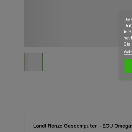
Die
Drit
in B
nav
Sie 
Weit
Landi Renzo Gascomputer - ECU Omega