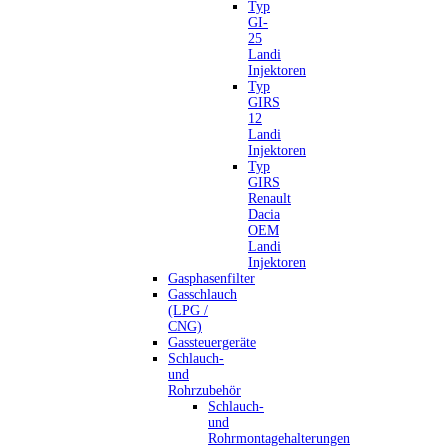
Typ
GI-
25
Landi
Injektoren
Typ
GIRS
12
Landi
Injektoren
Typ
GIRS
Renault
Dacia
OEM
Landi
Injektoren
Gasphasenfilter
Gasschlauch
(LPG /
CNG)
Gassteuergeräte
Schlauch-
und
Rohrzubehör
Schlauch-
und
Rohrmontagehalterungen