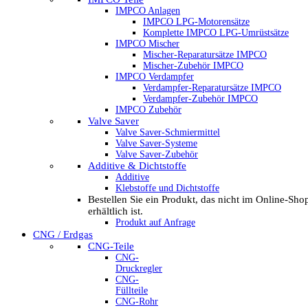
IMPCO Anlagen
IMPCO LPG-Motorensätze
Komplette IMPCO LPG-Umrüstsätze
IMPCO Mischer
Mischer-Reparatursätze IMPCO
Mischer-Zubehör IMPCO
IMPCO Verdampfer
Verdampfer-Reparatursätze IMPCO
Verdampfer-Zubehör IMPCO
IMPCO Zubehör
Valve Saver
Valve Saver-Schmiermittel
Valve Saver-Systeme
Valve Saver-Zubehör
Additive & Dichtstoffe
Additive
Klebstoffe und Dichtstoffe
Bestellen Sie ein Produkt, das nicht im Online-Sho
erhältlich ist.
Produkt auf Anfrage
CNG / Erdgas
CNG-Teile
CNG-
Druckregler
CNG-
Füllteile
CNG-Rohr