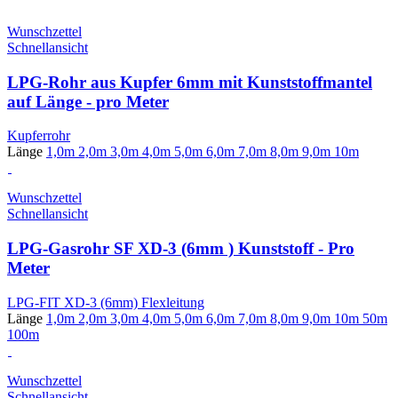
Wunschzettel
Schnellansicht
LPG-Rohr aus Kupfer 6mm mit Kunststoffmantel
auf Länge - pro Meter
Kupferrohr
Länge
1,0m
2,0m
3,0m
4,0m
5,0m
6,0m
7,0m
8,0m
9,0m
10m
Wunschzettel
Schnellansicht
LPG-Gasrohr SF XD-3 (6mm ) Kunststoff - Pro
Meter
LPG-FIT XD-3 (6mm) Flexleitung
Länge
1,0m
2,0m
3,0m
4,0m
5,0m
6,0m
7,0m
8,0m
9,0m
10m
50m
100m
Wunschzettel
Schnellansicht