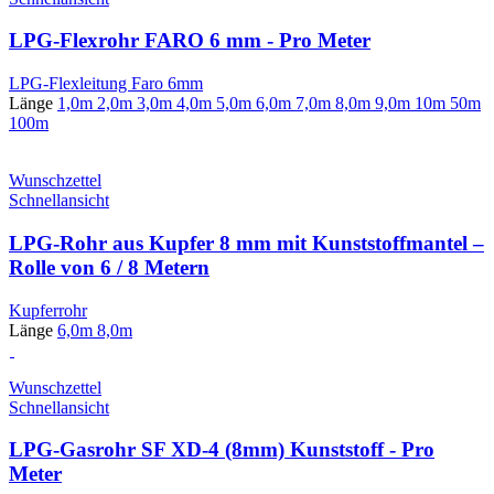
LPG-Flexrohr FARO 6 mm - Pro Meter
LPG-Flexleitung Faro 6mm
Länge
1,0m
2,0m
3,0m
4,0m
5,0m
6,0m
7,0m
8,0m
9,0m
10m
50m
100m
Wunschzettel
Schnellansicht
LPG-Rohr aus Kupfer 8 mm mit Kunststoffmantel –
Rolle von 6 / 8 Metern
Kupferrohr
Länge
6,0m
8,0m
Wunschzettel
Schnellansicht
LPG-Gasrohr SF XD-4 (8mm) Kunststoff - Pro
Meter