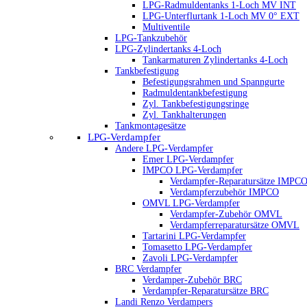
LPG-Radmuldentanks 1-Loch MV INT
LPG-Unterflurtank 1-Loch MV 0° EXT
Multiventile
LPG-Tankzubehör
LPG-Zylindertanks 4-Loch
Tankarmaturen Zylindertanks 4-Loch
Tankbefestigung
Befestigungsrahmen und Spanngurte
Radmuldentankbefestigung
Zyl. Tankbefestigungsringe
Zyl. Tankhalterungen
Tankmontagesätze
LPG-Verdampfer
Andere LPG-Verdampfer
Emer LPG-Verdampfer
IMPCO LPG-Verdampfer
Verdampfer-Reparatursätze IMPC
Verdampferzubehör IMPCO
OMVL LPG-Verdampfer
Verdampfer-Zubehör OMVL
Verdampferreparatursätze OMVL
Tartarini LPG-Verdampfer
Tomasetto LPG-Verdampfer
Zavoli LPG-Verdampfer
BRC Verdampfer
Verdamper-Zubehör BRC
Verdampfer-Reparatursätze BRC
Landi Renzo Verdampers