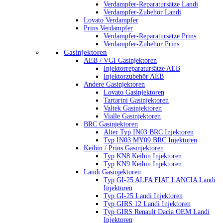
Verdampfer-Reparatursätze Landi
Verdampfer-Zubehör Landi
Lovato Verdampfer
Prins Verdampfer
Verdampfer-Reparatursätze Prins
Verdampfer-Zubehör Prins
Gasinjektoren
AEB / VGI Gasinjektoren
Injektorreparatursätze AEB
Injektorzubehör AEB
Andere Gasinjektoren
Lovato Gasinjektoren
Tartarini Gasinjektoren
Valtek Gasinjektoren
Vialle Gasinjektoren
BRC Gasinjektoren
Alter Typ IN03 BRC Injektoren
Typ IN03 MY09 BRC Injektoren
Keihin / Prins Gasinjektoren
Typ KN8 Keihin Injektoren
Typ KN9 Keihin Injektoren
Landi Gasinjektoren
Typ GI-25 ALFA FIAT LANCIA Landi
Injektoren
Typ GI-25 Landi Injektoren
Typ GIRS 12 Landi Injektoren
Typ GIRS Renault Dacia OEM Landi
Injektoren