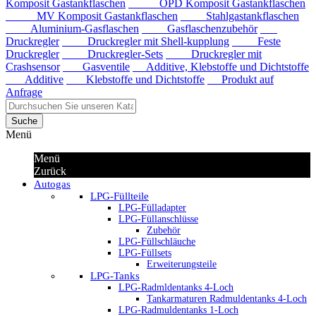
Komposit Gastankflaschen
OPD Komposit Gastankflaschen
MV Komposit Gastankflaschen
Stahlgastankflaschen
Aluminium-Gasflaschen
Gasflaschenzubehör
Druckregler
Druckregler mit Shell-kupplung
Feste
Druckregler
Druckregler-Sets
Druckregler mit
Crashsensor
Gasventile
Additive, Klebstoffe und Dichtstoffe
Additive
Klebstoffe und Dichtstoffe
Produkt auf
Anfrage
Suche
Menü
Menü
Zurück
Autogas
LPG-Füllteile
LPG-Fülladapter
LPG-Füllanschlüsse
Zubehör
LPG-Füllschläuche
LPG-Füllsets
Erweiterungsteile
LPG-Tanks
LPG-Radmldentanks 4-Loch
Tankarmaturen Radmuldentanks 4-Loch
LPG-Radmuldentanks 1-Loch