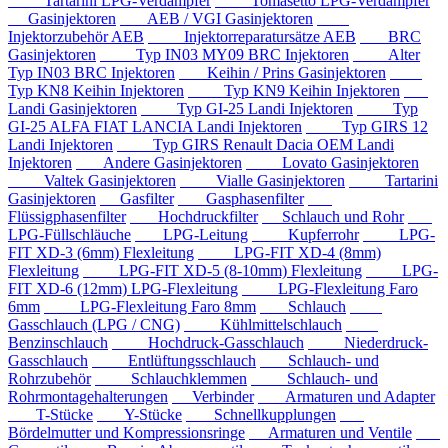
Tartarini LPG-Verdampfer
Tomasetto LPG-Verdampfer
Gasinjektoren
AEB / VGI Gasinjektoren
Injektorzubehör AEB
Injektorreparatursätze AEB
BRC
Gasinjektoren
Typ IN03 MY09 BRC Injektoren
Alter
Typ IN03 BRC Injektoren
Keihin / Prins Gasinjektoren
Typ KN8 Keihin Injektoren
Typ KN9 Keihin Injektoren
Landi Gasinjektoren
Typ GI-25 Landi Injektoren
Typ
GI-25 ALFA FIAT LANCIA Landi Injektoren
Typ GIRS 12
Landi Injektoren
Typ GIRS Renault Dacia OEM Landi
Injektoren
Andere Gasinjektoren
Lovato Gasinjektoren
Valtek Gasinjektoren
Vialle Gasinjektoren
Tartarini
Gasinjektoren
Gasfilter
Gasphasenfilter
Flüssigphasenfilter
Hochdruckfilter
Schlauch und Rohr
LPG-Füllschläuche
LPG-Leitung
Kupferrohr
LPG-
FIT XD-3 (6mm) Flexleitung
LPG-FIT XD-4 (8mm)
Flexleitung
LPG-FIT XD-5 (8-10mm) Flexleitung
LPG-
FIT XD-6 (12mm) LPG-Flexleitung
LPG-Flexleitung Faro
6mm
LPG-Flexleitung Faro 8mm
Schlauch
Gasschlauch (LPG / CNG)
Kühlmittelschlauch
Benzinschlauch
Hochdruck-Gasschlauch
Niederdruck-
Gasschlauch
Entlüftungsschlauch
Schlauch- und
Rohrzubehör
Schlauchklemmen
Schlauch- und
Rohrmontagehalterungen
Verbinder
Armaturen und Adapter
T-Stücke
Y-Stücke
Schnellkupplungen
Bördelmutter und Kompressionsringe
Armaturen und Ventile