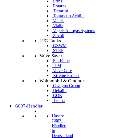
Prins
Rotarex
Tartarini
Tomasetto Achille
Valtek
Vialle
Vogels Autogas Systems
Zavoli
LPG-Tanks
GZWM
STEP
Valve Saver
Flashlube
JLM
Valve Care
Xtreme Protect
Wohnmobil & Outdoor
Cavagna Group
Dekalin
GOK
Truma
G607-Händler
Unsere
G607-
Händler
in
Deutschland