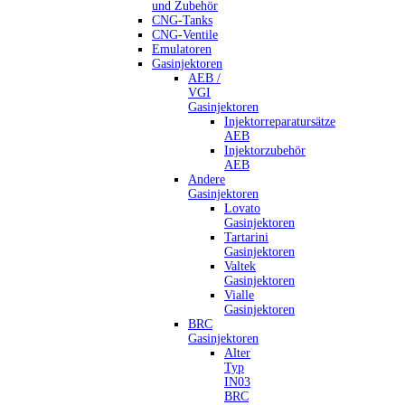
und Zubehör
CNG-Tanks
CNG-Ventile
Emulatoren
Gasinjektoren
AEB /
VGI
Gasinjektoren
Injektorreparatursätze
AEB
Injektorzubehör
AEB
Andere
Gasinjektoren
Lovato
Gasinjektoren
Tartarini
Gasinjektoren
Valtek
Gasinjektoren
Vialle
Gasinjektoren
BRC
Gasinjektoren
Alter
Typ
IN03
BRC