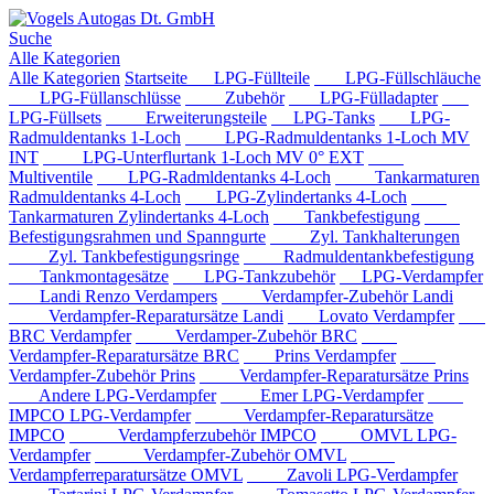
Suche
Alle Kategorien
Alle Kategorien
Startseite
LPG-Füllteile
LPG-Füllschläuche
LPG-Füllanschlüsse
Zubehör
LPG-Fülladapter
LPG-Füllsets
Erweiterungsteile
LPG-Tanks
LPG-
Radmuldentanks 1-Loch
LPG-Radmuldentanks 1-Loch MV
INT
LPG-Unterflurtank 1-Loch MV 0° EXT
Multiventile
LPG-Radmldentanks 4-Loch
Tankarmaturen
Radmuldentanks 4-Loch
LPG-Zylindertanks 4-Loch
Tankarmaturen Zylindertanks 4-Loch
Tankbefestigung
Befestigungsrahmen und Spanngurte
Zyl. Tankhalterungen
Zyl. Tankbefestigungsringe
Radmuldentankbefestigung
Tankmontagesätze
LPG-Tankzubehör
LPG-Verdampfer
Landi Renzo Verdampers
Verdampfer-Zubehör Landi
Verdampfer-Reparatursätze Landi
Lovato Verdampfer
BRC Verdampfer
Verdamper-Zubehör BRC
Verdampfer-Reparatursätze BRC
Prins Verdampfer
Verdampfer-Zubehör Prins
Verdampfer-Reparatursätze Prins
Andere LPG-Verdampfer
Emer LPG-Verdampfer
IMPCO LPG-Verdampfer
Verdampfer-Reparatursätze
IMPCO
Verdampferzubehör IMPCO
OMVL LPG-
Verdampfer
Verdampfer-Zubehör OMVL
Verdampferreparatursätze OMVL
Zavoli LPG-Verdampfer