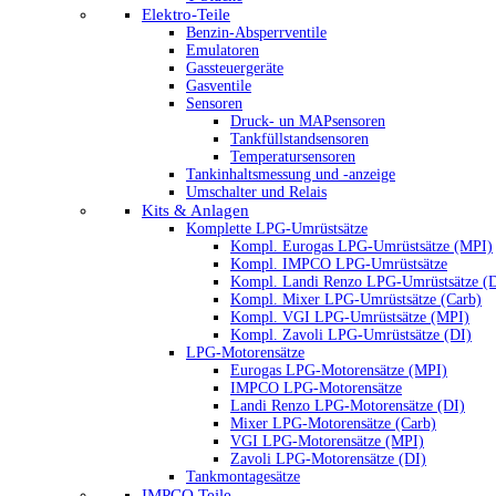
Elektro-Teile
Benzin-Absperrventile
Emulatoren
Gassteuergeräte
Gasventile
Sensoren
Druck- un MAPsensoren
Tankfüllstandsensoren
Temperatursensoren
Tankinhaltsmessung und -anzeige
Umschalter und Relais
Kits & Anlagen
Komplette LPG-Umrüstsätze
Kompl. Eurogas LPG-Umrüstsätze (MPI)
Kompl. IMPCO LPG-Umrüstsätze
Kompl. Landi Renzo LPG-Umrüstsätze (
Kompl. Mixer LPG-Umrüstsätze (Carb)
Kompl. VGI LPG-Umrüstsätze (MPI)
Kompl. Zavoli LPG-Umrüstsätze (DI)
LPG-Motorensätze
Eurogas LPG-Motorensätze (MPI)
IMPCO LPG-Motorensätze
Landi Renzo LPG-Motorensätze (DI)
Mixer LPG-Motorensätze (Carb)
VGI LPG-Motorensätze (MPI)
Zavoli LPG-Motorensätze (DI)
Tankmontagesätze
IMPCO Teile