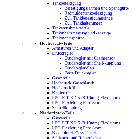
Tankbefestigung
Befestigungsrahmen und Spanngurte
Radmuldentankbefestigung
Zyl. Tankbefestigungsringe
Zyl. Tankhalterungen
Tankentnahmeventile
Tankinhaltsmessung und -anzeige
Tankmontagesätze
Hochdruck-Teile
Armaturen und Adapter
Druckregler
Druckregler mit Crashsensor
Druckregler mit Shell-kupplung
Druckregler-Sets
Feste Druckregler
Gasventile
Hochdruck-Gasschlauch
Hochdruckfilter
Kupferrohr
LPG-FIT XD-5 (8-10mm) Flexleitung
LPG-Flexleitung Faro 8mm
Schnellkupplungen
Niederdruck-Teile
Gasventile
LPG-FIT XD-5 (8-10mm) Flexleitung
LPG-Flexleitung Faro 8mm
Niederdruck-Gasschlauch
Schlauch- und Rohrzubehör