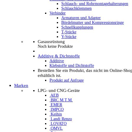
Schlauch- und Rohrmontagehalterungen
Schlauchklemmen
Verbinder
Armaturen und Adapter
Bördelmutter und Kompressionsringe
Schnellkupplungen
T-Stücke
Y-Stücke
Gasausrüstung
Noch keine Produkte
Additive & Dichtstoffe
Additive
Klebstoffe und Dichtstoffe
Bestellen Sie ein Produkt, das nicht im Online-Sho
erhältlich ist.
Produkt auf Anfrage
Marken
LPG- und CNG-Geräte
AEB
BRC M.T.M.
EMER
IMPCO
Keihin
Landi Renzo
LOVATO
OMVL