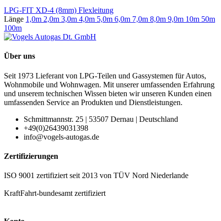
LPG-FIT XD-4 (8mm) Flexleitung
Länge
1,0m
2,0m
3,0m
4,0m
5,0m
6,0m
7,0m
8,0m
9,0m
10m
50m
100m
Über uns
Seit 1973 Lieferant von LPG-Teilen und Gassystemen für Autos,
Wohnmobile und Wohnwagen. Mit unserer umfassenden Erfahrung
und unserem technischen Wissen bieten wir unseren Kunden einen
umfassenden Service an Produkten und Dienstleistungen.
Schmittmannstr. 25 | 53507 Dernau | Deutschland
+49(0)26439031398
info@vogels-autogas.de
Zertifizierungen
ISO 9001 zertifiziert seit 2013 von TÜV Nord Niederlande
KraftFahrt-bundesamt zertifiziert