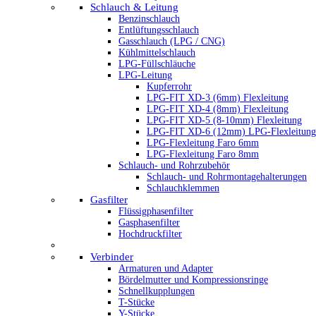
Schlauch & Leitung
Benzinschlauch
Entlüftungsschlauch
Gasschlauch (LPG / CNG)
Kühlmittelschlauch
LPG-Füllschläuche
LPG-Leitung
Kupferrohr
LPG-FIT XD-3 (6mm) Flexleitung
LPG-FIT XD-4 (8mm) Flexleitung
LPG-FIT XD-5 (8-10mm) Flexleitung
LPG-FIT XD-6 (12mm) LPG-Flexleitung
LPG-Flexleitung Faro 6mm
LPG-Flexleitung Faro 8mm
Schlauch- und Rohrzubehör
Schlauch- und Rohrmontagehalterungen
Schlauchklemmen
Gasfilter
Flüssigphasenfilter
Gasphasenfilter
Hochdruckfilter
Verbinder
Armaturen und Adapter
Bördelmutter und Kompressionsringe
Schnellkupplungen
T-Stücke
Y-Stücke