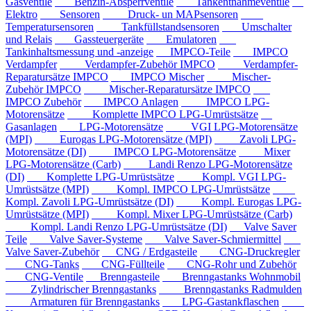
Gasventile
Benzin-Absperrventile
Tankentnahmeventile
Elektro
Sensoren
Druck- un MAPsensoren
Temperatursensoren
Tankfüllstandsensoren
Umschalter
und Relais
Gassteuergeräte
Emulatoren
Tankinhaltsmessung und -anzeige
IMPCO-Teile
IMPCO
Verdampfer
Verdampfer-Zubehör IMPCO
Verdampfer-
Reparatursätze IMPCO
IMPCO Mischer
Mischer-
Zubehör IMPCO
Mischer-Reparatursätze IMPCO
IMPCO Zubehör
IMPCO Anlagen
IMPCO LPG-
Motorensätze
Komplette IMPCO LPG-Umrüstsätze
Gasanlagen
LPG-Motorensätze
VGI LPG-Motorensätze
(MPI)
Eurogas LPG-Motorensätze (MPI)
Zavoli LPG-
Motorensätze (DI)
IMPCO LPG-Motorensätze
Mixer
LPG-Motorensätze (Carb)
Landi Renzo LPG-Motorensätze
(DI)
Komplette LPG-Umrüstsätze
Kompl. VGI LPG-
Umrüstsätze (MPI)
Kompl. IMPCO LPG-Umrüstsätze
Kompl. Zavoli LPG-Umrüstsätze (DI)
Kompl. Eurogas LPG-
Umrüstsätze (MPI)
Kompl. Mixer LPG-Umrüstsätze (Carb)
Kompl. Landi Renzo LPG-Umrüstsätze (DI)
Valve Saver
Teile
Valve Saver-Systeme
Valve Saver-Schmiermittel
Valve Saver-Zubehör
CNG / Erdgasteile
CNG-Druckregler
CNG-Tanks
CNG-Füllteile
CNG-Rohr und Zubehör
CNG-Ventile
Brenngasteile
Brenngastanks Wohnmobil
Zylindrischer Brenngastanks
Brenngastanks Radmulden
Armaturen für Brenngastanks
LPG-Gastankflaschen