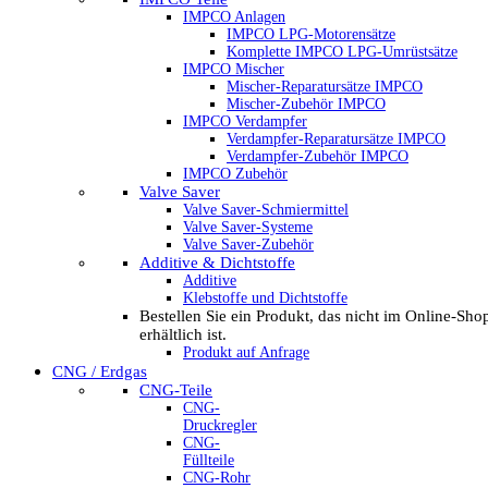
IMPCO Anlagen
IMPCO LPG-Motorensätze
Komplette IMPCO LPG-Umrüstsätze
IMPCO Mischer
Mischer-Reparatursätze IMPCO
Mischer-Zubehör IMPCO
IMPCO Verdampfer
Verdampfer-Reparatursätze IMPCO
Verdampfer-Zubehör IMPCO
IMPCO Zubehör
Valve Saver
Valve Saver-Schmiermittel
Valve Saver-Systeme
Valve Saver-Zubehör
Additive & Dichtstoffe
Additive
Klebstoffe und Dichtstoffe
Bestellen Sie ein Produkt, das nicht im Online-Sho
erhältlich ist.
Produkt auf Anfrage
CNG / Erdgas
CNG-Teile
CNG-
Druckregler
CNG-
Füllteile
CNG-Rohr