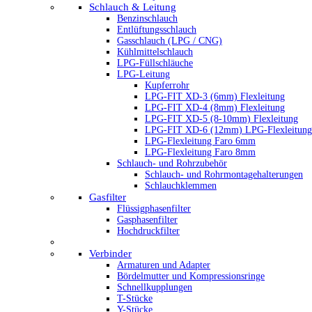
Schlauch & Leitung
Benzinschlauch
Entlüftungsschlauch
Gasschlauch (LPG / CNG)
Kühlmittelschlauch
LPG-Füllschläuche
LPG-Leitung
Kupferrohr
LPG-FIT XD-3 (6mm) Flexleitung
LPG-FIT XD-4 (8mm) Flexleitung
LPG-FIT XD-5 (8-10mm) Flexleitung
LPG-FIT XD-6 (12mm) LPG-Flexleitung
LPG-Flexleitung Faro 6mm
LPG-Flexleitung Faro 8mm
Schlauch- und Rohrzubehör
Schlauch- und Rohrmontagehalterungen
Schlauchklemmen
Gasfilter
Flüssigphasenfilter
Gasphasenfilter
Hochdruckfilter
Verbinder
Armaturen und Adapter
Bördelmutter und Kompressionsringe
Schnellkupplungen
T-Stücke
Y-Stücke