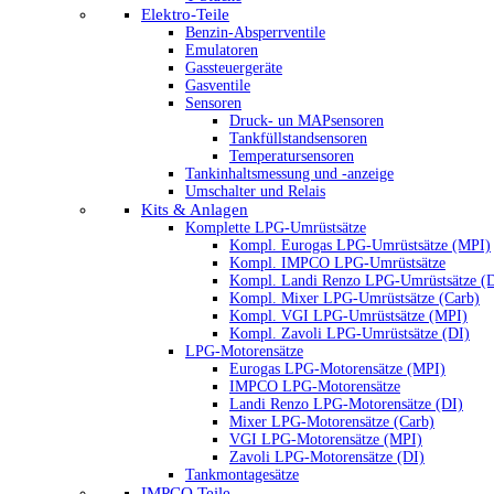
Elektro-Teile
Benzin-Absperrventile
Emulatoren
Gassteuergeräte
Gasventile
Sensoren
Druck- un MAPsensoren
Tankfüllstandsensoren
Temperatursensoren
Tankinhaltsmessung und -anzeige
Umschalter und Relais
Kits & Anlagen
Komplette LPG-Umrüstsätze
Kompl. Eurogas LPG-Umrüstsätze (MPI)
Kompl. IMPCO LPG-Umrüstsätze
Kompl. Landi Renzo LPG-Umrüstsätze (
Kompl. Mixer LPG-Umrüstsätze (Carb)
Kompl. VGI LPG-Umrüstsätze (MPI)
Kompl. Zavoli LPG-Umrüstsätze (DI)
LPG-Motorensätze
Eurogas LPG-Motorensätze (MPI)
IMPCO LPG-Motorensätze
Landi Renzo LPG-Motorensätze (DI)
Mixer LPG-Motorensätze (Carb)
VGI LPG-Motorensätze (MPI)
Zavoli LPG-Motorensätze (DI)
Tankmontagesätze
IMPCO Teile