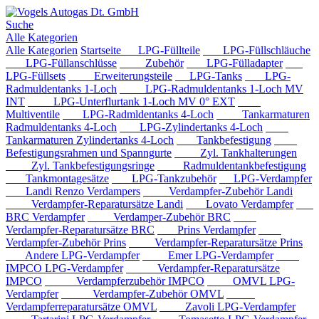
Suche
Alle Kategorien
Alle Kategorien
Startseite
LPG-Füllteile
LPG-Füllschläuche
LPG-Füllanschlüsse
Zubehör
LPG-Fülladapter
LPG-Füllsets
Erweiterungsteile
LPG-Tanks
LPG-
Radmuldentanks 1-Loch
LPG-Radmuldentanks 1-Loch MV
INT
LPG-Unterflurtank 1-Loch MV 0° EXT
Multiventile
LPG-Radmldentanks 4-Loch
Tankarmaturen
Radmuldentanks 4-Loch
LPG-Zylindertanks 4-Loch
Tankarmaturen Zylindertanks 4-Loch
Tankbefestigung
Befestigungsrahmen und Spanngurte
Zyl. Tankhalterungen
Zyl. Tankbefestigungsringe
Radmuldentankbefestigung
Tankmontagesätze
LPG-Tankzubehör
LPG-Verdampfer
Landi Renzo Verdampers
Verdampfer-Zubehör Landi
Verdampfer-Reparatursätze Landi
Lovato Verdampfer
BRC Verdampfer
Verdamper-Zubehör BRC
Verdampfer-Reparatursätze BRC
Prins Verdampfer
Verdampfer-Zubehör Prins
Verdampfer-Reparatursätze Prins
Andere LPG-Verdampfer
Emer LPG-Verdampfer
IMPCO LPG-Verdampfer
Verdampfer-Reparatursätze
IMPCO
Verdampferzubehör IMPCO
OMVL LPG-
Verdampfer
Verdampfer-Zubehör OMVL
Verdampferreparatursätze OMVL
Zavoli LPG-Verdampfer