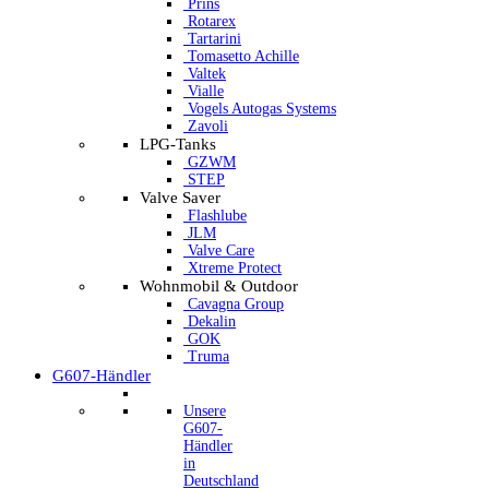
Prins
Rotarex
Tartarini
Tomasetto Achille
Valtek
Vialle
Vogels Autogas Systems
Zavoli
LPG-Tanks
GZWM
STEP
Valve Saver
Flashlube
JLM
Valve Care
Xtreme Protect
Wohnmobil & Outdoor
Cavagna Group
Dekalin
GOK
Truma
G607-Händler
Unsere
G607-
Händler
in
Deutschland