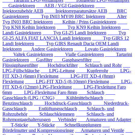
Tartarini LPG-Verdampfer
Tomasetto LPG-Verdampfer
Gasinjektoren
AEB / VGI Gasinjektoren
Injektorzubehör AEB
Injektorreparatursätze AEB
BRC
Gasinjektoren
Typ IN03 MY09 BRC Injektoren
Alter
Typ IN03 BRC Injektoren
Keihin / Prins Gasinjektoren
Typ KN8 Keihin Injektoren
Typ KN9 Keihin Injektoren
Landi Gasinjektoren
Typ GI-25 Landi Injektoren
Typ
GI-25 ALFA FIAT LANCIA Landi Injektoren
Typ GIRS 12
Landi Injektoren
Typ GIRS Renault Dacia OEM Landi
Injektoren
Andere Gasinjektoren
Lovato Gasinjektoren
Valtek Gasinjektoren
Vialle Gasinjektoren
Tartarini
Gasinjektoren
Gasfilter
Gasphasenfilter
Flüssigphasenfilter
Hochdruckfilter
Schlauch und Rohr
LPG-Füllschläuche
LPG-Leitung
Kupferrohr
LPG-
FIT XD-3 (6mm) Flexleitung
LPG-FIT XD-4 (8mm)
Flexleitung
LPG-FIT XD-5 (8-10mm) Flexleitung
LPG-
FIT XD-6 (12mm) LPG-Flexleitung
LPG-Flexleitung Faro
6mm
LPG-Flexleitung Faro 8mm
Schlauch
Gasschlauch (LPG / CNG)
Kühlmittelschlauch
Benzinschlauch
Hochdruck-Gasschlauch
Niederdruck-
Gasschlauch
Entlüftungsschlauch
Schlauch- und
Rohrzubehör
Schlauchklemmen
Schlauch- und
Rohrmontagehalterungen
Verbinder
Armaturen und Adapter
T-Stücke
Y-Stücke
Schnellkupplungen
Bördelmutter und Kompressionsringe
Armaturen und Ventile