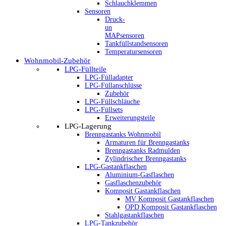
Schlauchklemmen
Sensoren
Druck-
un
MAPsensoren
Tankfüllstandsensoren
Temperatursensoren
Wohnmobil-Zubehör
LPG-Füllteile
LPG-Fülladapter
LPG-Füllanschlüsse
Zubehör
LPG-Füllschläuche
LPG-Füllsets
Erweiterungsteile
LPG-Lagerung
Brenngastanks Wohnmobil
Armaturen für Brenngastanks
Brenngastanks Radmulden
Zylindrischer Brenngastanks
LPG-Gastankflaschen
Aluminium-Gasflaschen
Gasflaschenzubehör
Komposit Gastankflaschen
MV Komposit Gastankflaschen
OPD Komposit Gastankflaschen
Stahlgastankflaschen
LPG-Tankzubehör