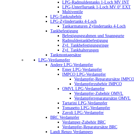
LPG-Radmuldentanks 1-Loch MV INT
LPG-Unterflurtank 1-Loch MV 0° EXT
Multiventile
LPG-Tankzubehör
LPG-Zylindertanks 4-Loch
Tankarmaturen Zylindertanks 4-Loch
Tankbefestigung
Befestigungsrahmen und Spanngurte
Radmuldentankbefestigung
Zyl. Tankbefestigungsringe
Zyl. Tankhalterungen
Tankmontagesätze
LPG-Verdampfer
Andere LPG-Verdampfer
Emer LPG-Verdampfer
IMPCO LPG-Verdampfer
Verdampfer-Reparatursätze IMPC
Verdampferzubehör IMPCO
OMVL LPG-Verdampfer
Verdampfer-Zubehör OMVL
Verdampferreparatursätze OMVL
Tartarini LPG-Verdampfer
Tomasetto LPG-Verdampfer
Zavoli LPG-Verdampfer
BRC Verdampfer
Verdamper-Zubehör BRC
Verdampfer-Reparatursätze BRC
Landi Renzo Verdampers