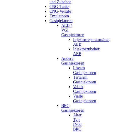
und Zubehör
CNG-Tanks
CNG-Ventile
Emulatoren
Gasinjektoren
AEB /
VGI
Gasinjektoren
Injektorreparatursätze
AEB
Injektorzubehör
AEB
Andere
Gasinjektoren
Lovato
Gasinjektoren
Tartarini
Gasinjektoren
Valtek
Gasinjektoren
Vialle
Gasinjektoren
BRC
Gasinjektoren
Alter
Typ
IN03
BRC