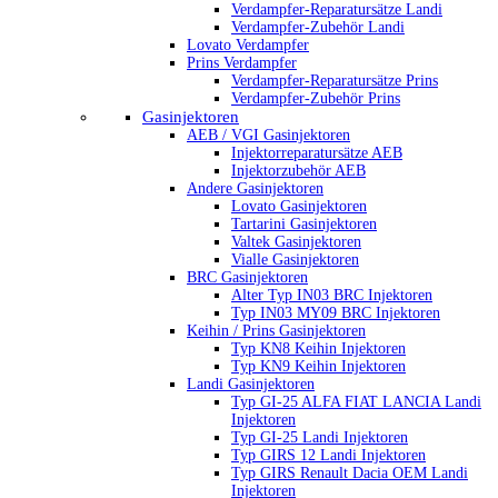
Verdampfer-Reparatursätze Landi
Verdampfer-Zubehör Landi
Lovato Verdampfer
Prins Verdampfer
Verdampfer-Reparatursätze Prins
Verdampfer-Zubehör Prins
Gasinjektoren
AEB / VGI Gasinjektoren
Injektorreparatursätze AEB
Injektorzubehör AEB
Andere Gasinjektoren
Lovato Gasinjektoren
Tartarini Gasinjektoren
Valtek Gasinjektoren
Vialle Gasinjektoren
BRC Gasinjektoren
Alter Typ IN03 BRC Injektoren
Typ IN03 MY09 BRC Injektoren
Keihin / Prins Gasinjektoren
Typ KN8 Keihin Injektoren
Typ KN9 Keihin Injektoren
Landi Gasinjektoren
Typ GI-25 ALFA FIAT LANCIA Landi
Injektoren
Typ GI-25 Landi Injektoren
Typ GIRS 12 Landi Injektoren
Typ GIRS Renault Dacia OEM Landi
Injektoren