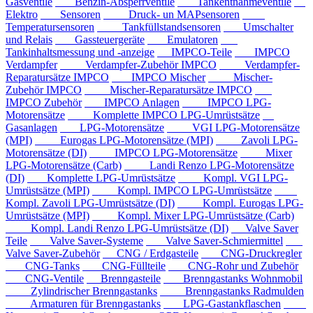
Gasventile
Benzin-Absperrventile
Tankentnahmeventile
Elektro
Sensoren
Druck- un MAPsensoren
Temperatursensoren
Tankfüllstandsensoren
Umschalter
und Relais
Gassteuergeräte
Emulatoren
Tankinhaltsmessung und -anzeige
IMPCO-Teile
IMPCO
Verdampfer
Verdampfer-Zubehör IMPCO
Verdampfer-
Reparatursätze IMPCO
IMPCO Mischer
Mischer-
Zubehör IMPCO
Mischer-Reparatursätze IMPCO
IMPCO Zubehör
IMPCO Anlagen
IMPCO LPG-
Motorensätze
Komplette IMPCO LPG-Umrüstsätze
Gasanlagen
LPG-Motorensätze
VGI LPG-Motorensätze
(MPI)
Eurogas LPG-Motorensätze (MPI)
Zavoli LPG-
Motorensätze (DI)
IMPCO LPG-Motorensätze
Mixer
LPG-Motorensätze (Carb)
Landi Renzo LPG-Motorensätze
(DI)
Komplette LPG-Umrüstsätze
Kompl. VGI LPG-
Umrüstsätze (MPI)
Kompl. IMPCO LPG-Umrüstsätze
Kompl. Zavoli LPG-Umrüstsätze (DI)
Kompl. Eurogas LPG-
Umrüstsätze (MPI)
Kompl. Mixer LPG-Umrüstsätze (Carb)
Kompl. Landi Renzo LPG-Umrüstsätze (DI)
Valve Saver
Teile
Valve Saver-Systeme
Valve Saver-Schmiermittel
Valve Saver-Zubehör
CNG / Erdgasteile
CNG-Druckregler
CNG-Tanks
CNG-Füllteile
CNG-Rohr und Zubehör
CNG-Ventile
Brenngasteile
Brenngastanks Wohnmobil
Zylindrischer Brenngastanks
Brenngastanks Radmulden
Armaturen für Brenngastanks
LPG-Gastankflaschen