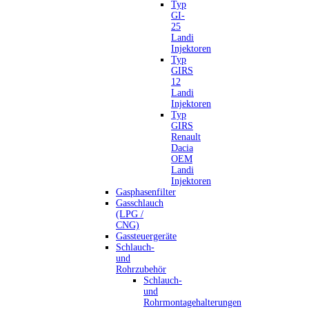
Typ
GI-
25
Landi
Injektoren
Typ
GIRS
12
Landi
Injektoren
Typ
GIRS
Renault
Dacia
OEM
Landi
Injektoren
Gasphasenfilter
Gasschlauch
(LPG /
CNG)
Gassteuergeräte
Schlauch-
und
Rohrzubehör
Schlauch-
und
Rohrmontagehalterungen