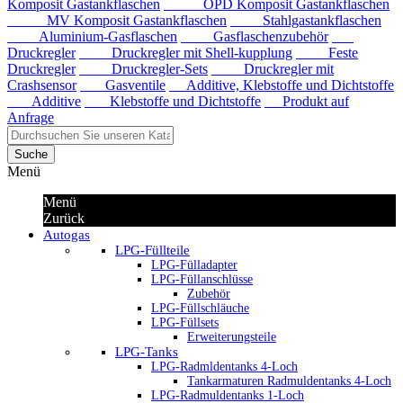
Komposit Gastankflaschen
OPD Komposit Gastankflaschen
MV Komposit Gastankflaschen
Stahlgastankflaschen
Aluminium-Gasflaschen
Gasflaschenzubehör
Druckregler
Druckregler mit Shell-kupplung
Feste
Druckregler
Druckregler-Sets
Druckregler mit
Crashsensor
Gasventile
Additive, Klebstoffe und Dichtstoffe
Additive
Klebstoffe und Dichtstoffe
Produkt auf
Anfrage
Suche
Menü
Menü
Zurück
Autogas
LPG-Füllteile
LPG-Fülladapter
LPG-Füllanschlüsse
Zubehör
LPG-Füllschläuche
LPG-Füllsets
Erweiterungsteile
LPG-Tanks
LPG-Radmldentanks 4-Loch
Tankarmaturen Radmuldentanks 4-Loch
LPG-Radmuldentanks 1-Loch