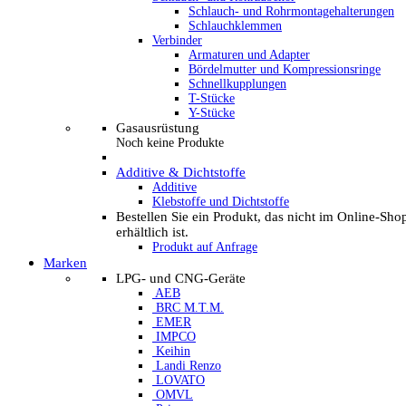
Schlauch- und Rohrmontagehalterungen
Schlauchklemmen
Verbinder
Armaturen und Adapter
Bördelmutter und Kompressionsringe
Schnellkupplungen
T-Stücke
Y-Stücke
Gasausrüstung
Noch keine Produkte
Additive & Dichtstoffe
Additive
Klebstoffe und Dichtstoffe
Bestellen Sie ein Produkt, das nicht im Online-Sho
erhältlich ist.
Produkt auf Anfrage
Marken
LPG- und CNG-Geräte
AEB
BRC M.T.M.
EMER
IMPCO
Keihin
Landi Renzo
LOVATO
OMVL