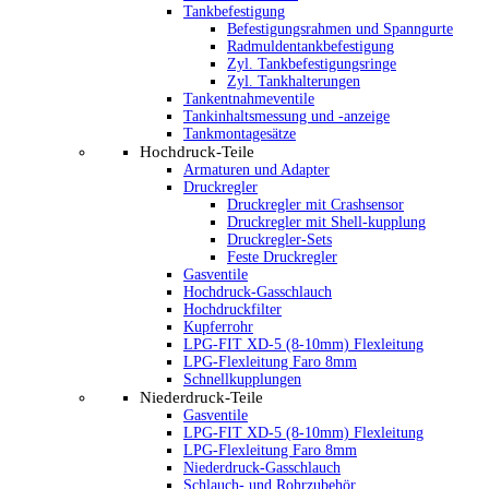
Tankbefestigung
Befestigungsrahmen und Spanngurte
Radmuldentankbefestigung
Zyl. Tankbefestigungsringe
Zyl. Tankhalterungen
Tankentnahmeventile
Tankinhaltsmessung und -anzeige
Tankmontagesätze
Hochdruck-Teile
Armaturen und Adapter
Druckregler
Druckregler mit Crashsensor
Druckregler mit Shell-kupplung
Druckregler-Sets
Feste Druckregler
Gasventile
Hochdruck-Gasschlauch
Hochdruckfilter
Kupferrohr
LPG-FIT XD-5 (8-10mm) Flexleitung
LPG-Flexleitung Faro 8mm
Schnellkupplungen
Niederdruck-Teile
Gasventile
LPG-FIT XD-5 (8-10mm) Flexleitung
LPG-Flexleitung Faro 8mm
Niederdruck-Gasschlauch
Schlauch- und Rohrzubehör