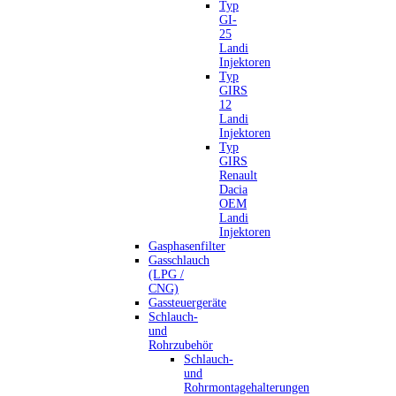
Typ
GI-
25
Landi
Injektoren
Typ
GIRS
12
Landi
Injektoren
Typ
GIRS
Renault
Dacia
OEM
Landi
Injektoren
Gasphasenfilter
Gasschlauch
(LPG /
CNG)
Gassteuergeräte
Schlauch-
und
Rohrzubehör
Schlauch-
und
Rohrmontagehalterungen