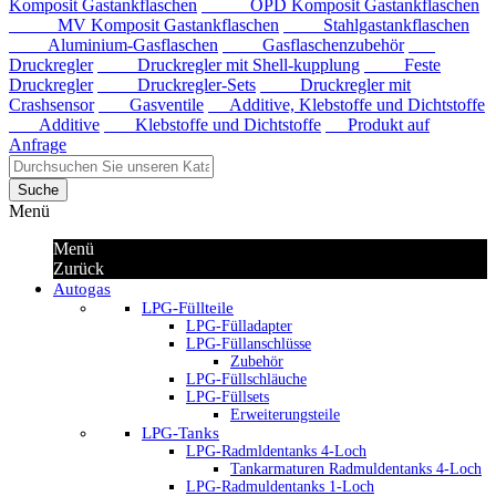
Komposit Gastankflaschen
OPD Komposit Gastankflaschen
MV Komposit Gastankflaschen
Stahlgastankflaschen
Aluminium-Gasflaschen
Gasflaschenzubehör
Druckregler
Druckregler mit Shell-kupplung
Feste
Druckregler
Druckregler-Sets
Druckregler mit
Crashsensor
Gasventile
Additive, Klebstoffe und Dichtstoffe
Additive
Klebstoffe und Dichtstoffe
Produkt auf
Anfrage
Suche
Menü
Menü
Zurück
Autogas
LPG-Füllteile
LPG-Fülladapter
LPG-Füllanschlüsse
Zubehör
LPG-Füllschläuche
LPG-Füllsets
Erweiterungsteile
LPG-Tanks
LPG-Radmldentanks 4-Loch
Tankarmaturen Radmuldentanks 4-Loch
LPG-Radmuldentanks 1-Loch