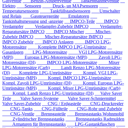
Gasventile
Benzin-Absperrventile
Tankentnahmeventile
Elektro
Sensoren
Druck- un MAPsensoren
Temperatursensoren
Tankfüllstandsensoren
Umschalter
und Relais
Gassteuergeräte
Emulatoren
Tankinhaltsmessung und -anzeige
IMPCO-Teile
IMPCO
Verdampfer
Verdampfer-Zubehör IMPCO
Verdampfer-
Reparatursätze IMPCO
IMPCO Mischer
Mischer-
Zubehör IMPCO
Mischer-Reparatursätze IMPCO
IMPCO Zubehör
IMPCO Anlagen
IMPCO LPG-
Motorensätze
Komplette IMPCO LPG-Umrüstsätze
Gasanlagen
LPG-Motorensätze
VGI LPG-Motorensätze
(MPI)
Eurogas LPG-Motorensätze (MPI)
Zavoli LPG-
Motorensätze (DI)
IMPCO LPG-Motorensätze
Mixer
LPG-Motorensätze (Carb)
Landi Renzo LPG-Motorensätze
(DI)
Komplette LPG-Umrüstsätze
Kompl. VGI LPG-
Umrüstsätze (MPI)
Kompl. IMPCO LPG-Umrüstsätze
Kompl. Zavoli LPG-Umrüstsätze (DI)
Kompl. Eurogas LPG-
Umrüstsätze (MPI)
Kompl. Mixer LPG-Umrüstsätze (Carb)
Kompl. Landi Renzo LPG-Umrüstsätze (DI)
Valve Saver
Teile
Valve Saver-Systeme
Valve Saver-Schmiermittel
Valve Saver-Zubehör
CNG / Erdgasteile
CNG-Druckregler
CNG-Tanks
CNG-Füllteile
CNG-Rohr und Zubehör
CNG-Ventile
Brenngasteile
Brenngastanks Wohnmobil
Zylindrischer Brenngastanks
Brenngastanks Radmulden
Armaturen für Brenngastanks
LPG-Gastankflaschen