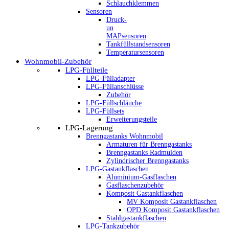
Schlauchklemmen
Sensoren
Druck-
un
MAPsensoren
Tankfüllstandsensoren
Temperatursensoren
Wohnmobil-Zubehör
LPG-Füllteile
LPG-Fülladapter
LPG-Füllanschlüsse
Zubehör
LPG-Füllschläuche
LPG-Füllsets
Erweiterungsteile
LPG-Lagerung
Brenngastanks Wohnmobil
Armaturen für Brenngastanks
Brenngastanks Radmulden
Zylindrischer Brenngastanks
LPG-Gastankflaschen
Aluminium-Gasflaschen
Gasflaschenzubehör
Komposit Gastankflaschen
MV Komposit Gastankflaschen
OPD Komposit Gastankflaschen
Stahlgastankflaschen
LPG-Tankzubehör