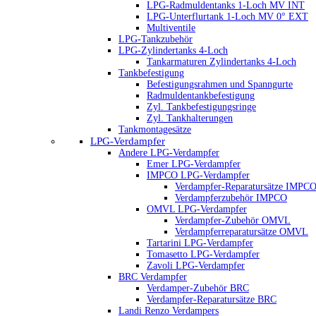
LPG-Radmuldentanks 1-Loch MV INT
LPG-Unterflurtank 1-Loch MV 0° EXT
Multiventile
LPG-Tankzubehör
LPG-Zylindertanks 4-Loch
Tankarmaturen Zylindertanks 4-Loch
Tankbefestigung
Befestigungsrahmen und Spanngurte
Radmuldentankbefestigung
Zyl. Tankbefestigungsringe
Zyl. Tankhalterungen
Tankmontagesätze
LPG-Verdampfer
Andere LPG-Verdampfer
Emer LPG-Verdampfer
IMPCO LPG-Verdampfer
Verdampfer-Reparatursätze IMPC
Verdampferzubehör IMPCO
OMVL LPG-Verdampfer
Verdampfer-Zubehör OMVL
Verdampferreparatursätze OMVL
Tartarini LPG-Verdampfer
Tomasetto LPG-Verdampfer
Zavoli LPG-Verdampfer
BRC Verdampfer
Verdamper-Zubehör BRC
Verdampfer-Reparatursätze BRC
Landi Renzo Verdampers