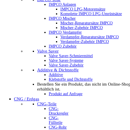
IMPCO Anlagen
IMPCO LPG-Motorensätze
Komplette IMPCO LPG-Umrüstsätze
IMPCO Mischer
Mischer-Reparatursätze IMPCO
Mischer-Zubehör IMPCO
IMPCO Verdampfer
Verdampfer-Reparatursätze IMPCO
Verdampfer-Zubehör IMPCO
IMPCO Zubehör
Valve Saver
Valve Saver-Schmiermittel
Valve Saver-Systeme
Valve Saver-Zubehör
Additive & Dichtstoffe
Additive
Klebstoffe und Dichtstoffe
Bestellen Sie ein Produkt, das nicht im Online-Sho
erhältlich ist.
Produkt auf Anfrage
CNG / Erdgas
CNG-Teile
CNG-
Druckregler
CNG-
Füllteile
CNG-Rohr