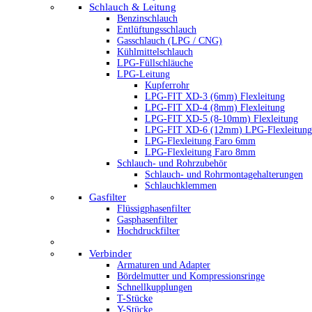
Schlauch & Leitung
Benzinschlauch
Entlüftungsschlauch
Gasschlauch (LPG / CNG)
Kühlmittelschlauch
LPG-Füllschläuche
LPG-Leitung
Kupferrohr
LPG-FIT XD-3 (6mm) Flexleitung
LPG-FIT XD-4 (8mm) Flexleitung
LPG-FIT XD-5 (8-10mm) Flexleitung
LPG-FIT XD-6 (12mm) LPG-Flexleitung
LPG-Flexleitung Faro 6mm
LPG-Flexleitung Faro 8mm
Schlauch- und Rohrzubehör
Schlauch- und Rohrmontagehalterungen
Schlauchklemmen
Gasfilter
Flüssigphasenfilter
Gasphasenfilter
Hochdruckfilter
Verbinder
Armaturen und Adapter
Bördelmutter und Kompressionsringe
Schnellkupplungen
T-Stücke
Y-Stücke