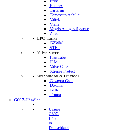
Prins
Rotarex
Tartarini
Tomasetto Achille
Valtek
Vialle
Vogels Autogas Systems
Zavoli
LPG-Tanks
GZWM
STEP
Valve Saver
Flashlube
JLM
Valve Care
Xtreme Protect
Wohnmobil & Outdoor
Cavagna Group
Dekalin
GOK
Truma
G607-Händler
Unsere
G607-
Händler
in
Deutschland