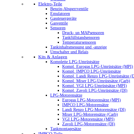
Elektro-Teile
Benzin-Absperrventile
Emulatoren
Gassteuergeräte
Gasventile
Sensoren
Druck- un MAPsensoren
Tankfüllstandsensoren
Temperatursensoren
Tankinhaltsmessung und -anzeige
Umschalter und Relais
Kits & Anlagen
Komplette LPG-Umrüstsätze
Kompl. Eurogas LPG-Umrüstsätze (MPI)
Kompl. IMPCO LPG-Umrüstsätze
Kompl. Landi Renzo LPG-Umrüstsätze (
Kompl. Mixer LPG-Umrüstsätze (Carb)
Kompl. VGI LPG-Umrüstsätze (MPI)
Kompl. Zavoli LPG-Umrüstsätze (DI)
LPG-Motorensätze
Eurogas LPG-Motorensätze (MPI)
IMPCO LPG-Motorensätze
Landi Renzo LPG-Motorensätze (DI)
Mixer LPG-Motorensätze (Carb)
VGI LPG-Motorensätze (MPI)
Zavoli LPG-Motorensätze (DI)
Tankmontagesätze
IMPCO Teile