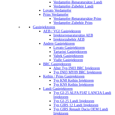
Verdampfer-Reparatursätze Landi
Verdampfer-Zubehör Landi
Lovato Verdampfer
Prins Verdampfer
Verdampfer-Reparatursätze Prins
Verdampfer-Zubehör Prins
Gasinjektoren
AEB / VGI Gasinjektoren
Injektorreparatursätze AEB
Injektorzubehör AEB
Andere Gasinjektoren
Lovato Gasinjektoren
Tartarini Gasinjektoren
Valtek Gasinjektoren
Vialle Gasinjektoren
BRC Gasinjektoren
Alter Typ IN03 BRC Injektoren
Typ IN03 MY09 BRC Injektoren
Keihin / Prins Gasinjektoren
Typ KN8 Keihin Injektoren
Typ KN9 Keihin Injektoren
Landi Gasinjektoren
Typ GI-25 ALFA FIAT LANCIA Landi
Injektoren
Typ GI-25 Landi Injektoren
Typ GIRS 12 Landi Injektoren
Typ GIRS Renault Dacia OEM Landi
Injektoren