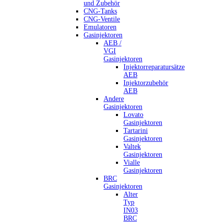
und Zubehör
CNG-Tanks
CNG-Ventile
Emulatoren
Gasinjektoren
AEB /
VGI
Gasinjektoren
Injektorreparatursätze
AEB
Injektorzubehör
AEB
Andere
Gasinjektoren
Lovato
Gasinjektoren
Tartarini
Gasinjektoren
Valtek
Gasinjektoren
Vialle
Gasinjektoren
BRC
Gasinjektoren
Alter
Typ
IN03
BRC