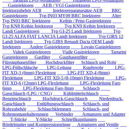
Tartarini LPG-Verdampfer
Tomasetto LPG-Verdampfer
Gasinjektoren
AEB / VGI Gasinjektoren
Injektorzubehör AEB
Injektorreparatursätze AEB
BRC
Gasinjektoren
Typ IN03 MY09 BRC Injektoren
Alter
Typ IN03 BRC Injektoren
Keihin / Prins Gasinjektoren
Typ KN8 Keihin Injektoren
Typ KN9 Keihin Injektoren
Landi Gasinjektoren
Typ GI-25 Landi Injektoren
Typ
GI-25 ALFA FIAT LANCIA Landi Injektoren
Typ GIRS 12
Landi Injektoren
Typ GIRS Renault Dacia OEM Landi
Injektoren
Andere Gasinjektoren
Lovato Gasinjektoren
Valtek Gasinjektoren
Vialle Gasinjektoren
Tartarini
Gasinjektoren
Gasfilter
Gasphasenfilter
Flüssigphasenfilter
Hochdruckfilter
Schlauch und Rohr
LPG-Füllschläuche
LPG-Leitung
Kupferrohr
LPG-
FIT XD-3 (6mm) Flexleitung
LPG-FIT XD-4 (8mm)
Flexleitung
LPG-FIT XD-5 (8-10mm) Flexleitung
LPG-
FIT XD-6 (12mm) LPG-Flexleitung
LPG-Flexleitung Faro
6mm
LPG-Flexleitung Faro 8mm
Schlauch
Gasschlauch (LPG / CNG)
Kühlmittelschlauch
Benzinschlauch
Hochdruck-Gasschlauch
Niederdruck-
Gasschlauch
Entlüftungsschlauch
Schlauch- und
Rohrzubehör
Schlauchklemmen
Schlauch- und
Rohrmontagehalterungen
Verbinder
Armaturen und Adapter
T-Stücke
Y-Stücke
Schnellkupplungen
Bördelmutter und Kompressionsringe
Armaturen und Ventile