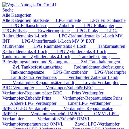
Suche
Alle Kategorien
Alle Kategorien
Startseite
LPG-Füllteile
LPG-Füllschläuche
LPG-Füllanschlüsse
Zubehör
LPG-Fülladapter
LPG-Füllsets
Erweiterungsteile
LPG-Tanks
LPG-
Radmuldentanks 1-Loch
LPG-Radmuldentanks 1-Loch MV
INT
LPG-Unterflurtank 1-Loch MV 0° EXT
Multiventile
LPG-Radmldentanks 4-Loch
Tankarmaturen
Radmuldentanks 4-Loch
LPG-Zylindertanks 4-Loch
Tankarmaturen Zylindertanks 4-Loch
Tankbefestigung
Befestigungsrahmen und Spanngurte
Zyl. Tankhalterungen
Zyl. Tankbefestigungsringe
Radmuldentankbefestigung
Tankmontagesätze
LPG-Tankzubehör
LPG-Verdampfer
Landi Renzo Verdampers
Verdampfer-Zubehör Landi
Verdampfer-Reparatursätze Landi
Lovato Verdampfer
BRC Verdampfer
Verdamper-Zubehör BRC
Verdampfer-Reparatursätze BRC
Prins Verdampfer
Verdampfer-Zubehör Prins
Verdampfer-Reparatursätze Prins
Andere LPG-Verdampfer
Emer LPG-Verdampfer
IMPCO LPG-Verdampfer
Verdampfer-Reparatursätze
IMPCO
Verdampferzubehör IMPCO
OMVL LPG-
Verdampfer
Verdampfer-Zubehör OMVL
Verdampferreparatursätze OMVL
Zavoli LPG-Verdampfer