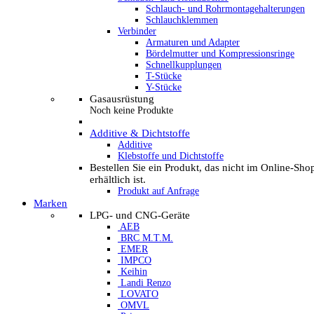
Schlauch- und Rohrmontagehalterungen
Schlauchklemmen
Verbinder
Armaturen und Adapter
Bördelmutter und Kompressionsringe
Schnellkupplungen
T-Stücke
Y-Stücke
Gasausrüstung
Noch keine Produkte
Additive & Dichtstoffe
Additive
Klebstoffe und Dichtstoffe
Bestellen Sie ein Produkt, das nicht im Online-Sho
erhältlich ist.
Produkt auf Anfrage
Marken
LPG- und CNG-Geräte
AEB
BRC M.T.M.
EMER
IMPCO
Keihin
Landi Renzo
LOVATO
OMVL