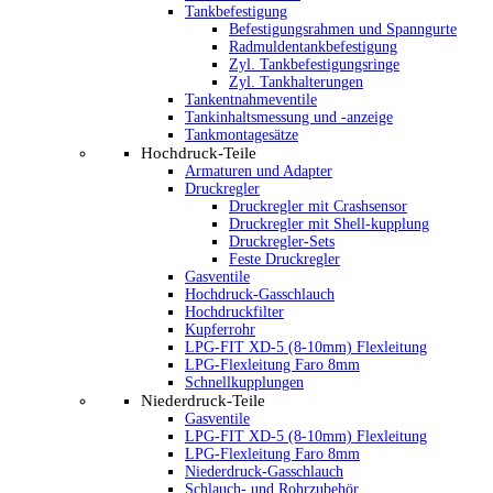
Tankbefestigung
Befestigungsrahmen und Spanngurte
Radmuldentankbefestigung
Zyl. Tankbefestigungsringe
Zyl. Tankhalterungen
Tankentnahmeventile
Tankinhaltsmessung und -anzeige
Tankmontagesätze
Hochdruck-Teile
Armaturen und Adapter
Druckregler
Druckregler mit Crashsensor
Druckregler mit Shell-kupplung
Druckregler-Sets
Feste Druckregler
Gasventile
Hochdruck-Gasschlauch
Hochdruckfilter
Kupferrohr
LPG-FIT XD-5 (8-10mm) Flexleitung
LPG-Flexleitung Faro 8mm
Schnellkupplungen
Niederdruck-Teile
Gasventile
LPG-FIT XD-5 (8-10mm) Flexleitung
LPG-Flexleitung Faro 8mm
Niederdruck-Gasschlauch
Schlauch- und Rohrzubehör