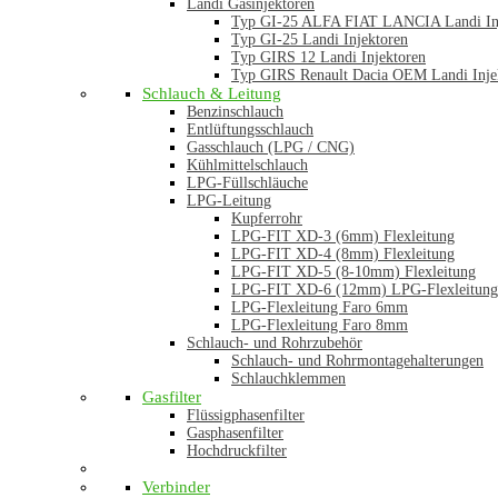
Landi Gasinjektoren
Typ GI-25 ALFA FIAT LANCIA Landi In
Typ GI-25 Landi Injektoren
Typ GIRS 12 Landi Injektoren
Typ GIRS Renault Dacia OEM Landi Inje
Schlauch & Leitung
Benzinschlauch
Entlüftungsschlauch
Gasschlauch (LPG / CNG)
Kühlmittelschlauch
LPG-Füllschläuche
LPG-Leitung
Kupferrohr
LPG-FIT XD-3 (6mm) Flexleitung
LPG-FIT XD-4 (8mm) Flexleitung
LPG-FIT XD-5 (8-10mm) Flexleitung
LPG-FIT XD-6 (12mm) LPG-Flexleitung
LPG-Flexleitung Faro 6mm
LPG-Flexleitung Faro 8mm
Schlauch- und Rohrzubehör
Schlauch- und Rohrmontagehalterungen
Schlauchklemmen
Gasfilter
Flüssigphasenfilter
Gasphasenfilter
Hochdruckfilter
Verbinder