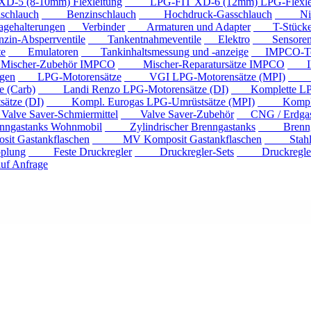
 (8-10mm) Flexleitung
LPG-FIT XD-6 (12mm) LPG-Flexlei
chlauch
Benzinschlauch
Hochdruck-Gasschlauch
Niede
ehalterungen
Verbinder
Armaturen und Adapter
T-Stück
n-Absperrventile
Tankentnahmeventile
Elektro
Sensore
e
Emulatoren
Tankinhaltsmessung und -anzeige
IMPCO-Te
cher-Zubehör IMPCO
Mischer-Reparatursätze IMPCO
IMP
gen
LPG-Motorensätze
VGI LPG-Motorensätze (MPI)
Eur
 (Carb)
Landi Renzo LPG-Motorensätze (DI)
Komplette LPG
tze (DI)
Kompl. Eurogas LPG-Umrüstsätze (MPI)
Kompl. Mi
ve Saver-Schmiermittel
Valve Saver-Zubehör
CNG / Erdgast
astanks Wohnmobil
Zylindrischer Brenngastanks
Brenngas
Gastankflaschen
MV Komposit Gastankflaschen
Stahlga
plung
Feste Druckregler
Druckregler-Sets
Druckregler m
f Anfrage