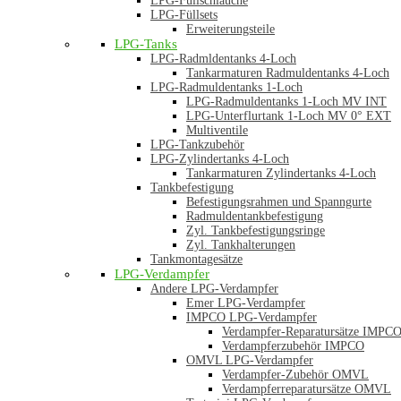
LPG-Füllschläuche
LPG-Füllsets
Erweiterungsteile
LPG-Tanks
LPG-Radmldentanks 4-Loch
Tankarmaturen Radmuldentanks 4-Loch
LPG-Radmuldentanks 1-Loch
LPG-Radmuldentanks 1-Loch MV INT
LPG-Unterflurtank 1-Loch MV 0° EXT
Multiventile
LPG-Tankzubehör
LPG-Zylindertanks 4-Loch
Tankarmaturen Zylindertanks 4-Loch
Tankbefestigung
Befestigungsrahmen und Spanngurte
Radmuldentankbefestigung
Zyl. Tankbefestigungsringe
Zyl. Tankhalterungen
Tankmontagesätze
LPG-Verdampfer
Andere LPG-Verdampfer
Emer LPG-Verdampfer
IMPCO LPG-Verdampfer
Verdampfer-Reparatursätze IMPC
Verdampferzubehör IMPCO
OMVL LPG-Verdampfer
Verdampfer-Zubehör OMVL
Verdampferreparatursätze OMVL