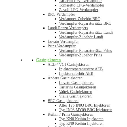
Tartarini LPG-Verdampfer
Tomasetto LPG-Verdampfer
Zavoli LPG-Verdampfer
BRC Verdampfer
Verdamper-Zubehör BRC
Verdampfer-Reparatursätze BRC
Landi Renzo Verdampers
Verdampfer-Reparatursätze Landi
Verdampfer-Zubehör Landi
Lovato Verdampfer
Prins Verdampfer
Verdampfer-Reparatursätze Prins
Verdampfer-Zubehör Prins
Gasinjektoren
AEB / VGI Gasinjektoren
Injektorreparatursätze AEB
Injektorzubehör AEB
Andere Gasinjektoren
Lovato Gasinjektoren
Tartarini Gasinjektoren
Valtek Gasinjektoren
Vialle Gasinjektoren
BRC Gasinjektoren
Alter Typ IN03 BRC Injektoren
Typ IN03 MY09 BRC Injektoren
Keihin / Prins Gasinjektoren
Typ KN8 Keihin Injektoren
Typ KN9 Keihin Injektoren