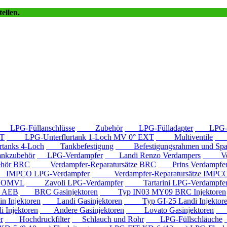
ellen.
LPG-Füllanschlüsse
Zubehör
LPG-Fülladapter
LPG-Fü
T
LPG-Unterflurtank 1-Loch MV 0° EXT
Multiventile
LP
anks 4-Loch
Tankbefestigung
Befestigungsrahmen und Spa
kzubehör
LPG-Verdampfer
Landi Renzo Verdampers
Verda
hör BRC
Verdampfer-Reparatursätze BRC
Prins Verdampfe
PCO LPG-Verdampfer
Verdampfer-Reparatursätze IMPC
e OMVL
Zavoli LPG-Verdampfer
Tartarini LPG-Verdampfe
e AEB
BRC Gasinjektoren
Typ IN03 MY09 BRC Injektoren
Injektoren
Landi Gasinjektoren
Typ GI-25 Landi Injektor
Injektoren
Andere Gasinjektoren
Lovato Gasinjektoren
Va
r
Hochdruckfilter
Schlauch und Rohr
LPG-Füllschläuche