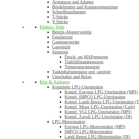
Armaturen und Adapter
Bördelmutter und Kompressionsringe
Schnellkupplungen
T-Stücke
Y-Stücke
Elektro-Teile
Benzin-Absperrventile
Emulatoren
Gassteuergeräte
Gasventile
Sensoren
Druck- un MAPsensoren
Tankfüllstandsensoren
Temperatursensoren
Tankinhaltsmessung und -anzeige
Umschalter und Relais
Kits & Anlagen
Komplette LPG-Umrüstsätze
Kompl. Eurogas LPG-Umrüstsätze (MPI)
Kompl. IMPCO LPG-Umrüstsätze
Kompl. Landi Renzo LPG-Umrüstsätze (
Kompl. Mixer LPG-Umrüstsätze (Carb)
Kompl. VGI LPG-Umrüstsätze (MPI)
Kompl. Zavoli LPG-Umrüstsätze (DI)
LPG-Motorensätze
Eurogas LPG-Motorensätze (MPI)
IMPCO LPG-Motorensätze
Landi Renzo LPG-Motorensätze (DI)