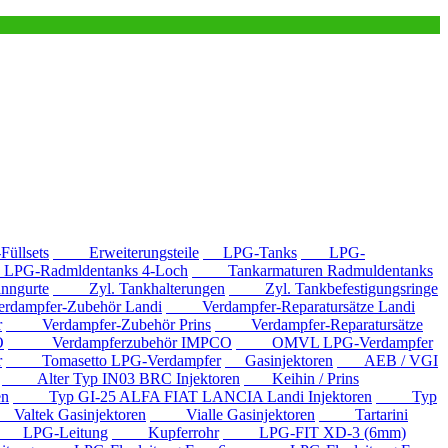
llsets
Erweiterungsteile
LPG-Tanks
LPG-
G-Radmldentanks 4-Loch
Tankarmaturen Radmuldentanks
nngurte
Zyl. Tankhalterungen
Zyl. Tankbefestigungsringe
mpfer-Zubehör Landi
Verdampfer-Reparatursätze Landi
r
Verdampfer-Zubehör Prins
Verdampfer-Reparatursätze
O
Verdampferzubehör IMPCO
OMVL LPG-Verdampfer
r
Tomasetto LPG-Verdampfer
Gasinjektoren
AEB / VGI
Alter Typ IN03 BRC Injektoren
Keihin / Prins
en
Typ GI-25 ALFA FIAT LANCIA Landi Injektoren
Typ
ltek Gasinjektoren
Vialle Gasinjektoren
Tartarini
LPG-Leitung
Kupferrohr
LPG-FIT XD-3 (6mm)