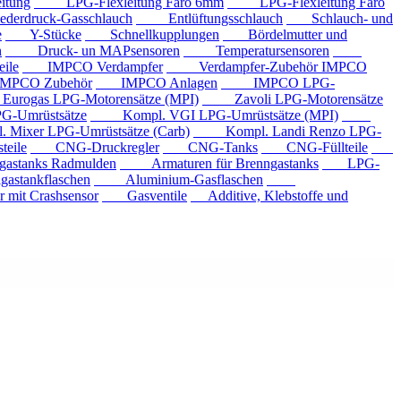
tung
LPG-Flexleitung Faro 6mm
LPG-Flexleitung Faro
rdruck-Gasschlauch
Entlüftungsschlauch
Schlauch- und
e
Y-Stücke
Schnellkupplungen
Bördelmutter und
n
Druck- un MAPsensoren
Temperatursensoren
ile
IMPCO Verdampfer
Verdampfer-Zubehör IMPCO
CO Zubehör
IMPCO Anlagen
IMPCO LPG-
ogas LPG-Motorensätze (MPI)
Zavoli LPG-Motorensätze
-Umrüstsätze
Kompl. VGI LPG-Umrüstsätze (MPI)
xer LPG-Umrüstsätze (Carb)
Kompl. Landi Renzo LPG-
eile
CNG-Druckregler
CNG-Tanks
CNG-Füllteile
tanks Radmulden
Armaturen für Brenngastanks
LPG-
stankflaschen
Aluminium-Gasflaschen
it Crashsensor
Gasventile
Additive, Klebstoffe und