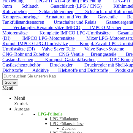
Flexleitung
LPG-FIT XD-4 (8mm) Flexleitung
LPG-FIT XD-5
8mm
Schlauch
Gasschlauch (LPG / CNG)
Kühlmittels
Rohrzubehör
Schlauchklemmen
Schlauch- und Rohrmontag
Kompressionsringe
Armaturen und Ventile
Gasventile
Benzi
Tankfüllstandsensoren
Umschalter und Relais
Gassteuergerät
Verdampfer-Reparatursätze IMPCO
IMPCO Mischer
Mis
Motorensätze
Komplette IMPCO LPG-Umrüstsätze
Gasanla
(DI)
IMPCO LPG-Motorensätze
Mixer LPG-Motorensätze
Kompl. IMPCO LPG-Umrüstsätze
Kompl. Zavoli LPG-Umrüstsä
Umrüstsätze (DI)
Valve Saver Teile
Valve Saver-Systeme
Val
CNG-Rohr und Zubehör
CNG-Ventile
Brenngasteile
Brenng
Gastankflaschen
Komposit Gastankflaschen
OPD Komposit 
Gasflaschenzubehör
Druckregler
Druckregler mit Shell-kup
Dichtstoffe
Additive
Klebstoffe und Dichtstoffe
Produkt au
Suche
Menü
Menü
Zurück
Autogas
LPG-Füllteile
LPG-Fülladapter
LPG-Füllanschlüsse
Zubehör