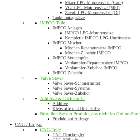
Mixer LPG-Motorensätze (Carb)
VGI LPG-Motorensätze (MPI)
Zavoli LPG-Motorensätze (DI)
Tankmontagesätze
IMPCO Teile
IMPCO Anlagen
IMPCO LPG-Motorensätze
Komplette IMPCO LPG-Umrüstsätze
IMPCO Mischer
Mischer-Reparatursätze IMPCO
Mischer-Zubehör IMPCO
IMPCO Verdampfer
Verdampfer-Reparatursätze IMPCO
Verdampfer-Zubehör IMPCO
IMPCO Zubehör
Valve Saver
Valve Saver-Schmiermittel
Valve Saver-Systeme
Valve Saver-Zubehör
Additive & Dichtstoffe
Additive
Klebstoffe und Dichtstoffe
Bestellen Sie ein Produkt, das nicht im Online-Shop 
Produkt auf Anfrage
CNG / Erdgas
CNG-Teile
CNG-Druckregler
CNG-Füllteile