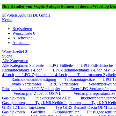
Nur Händler von Vogels Autogas können in diesem Webshop best
Konto
Registrieren
Wunschliste
0
Auschecken
Anmelden
Wunschzettel
0
Suche
Alle Kategorien
Alle Kategorien
Startseite
LPG-Füllteile
LPG-Füllschläuche
Radmuldentanks 1-Loch
LPG-Radmuldentanks 1-Loch MV IN
4-Loch
LPG-Zylindertanks 4-Loch
Tankarmaturen Zylindert
Radmuldentankbefestigung
Tankmontagesätze
LPG-Tan
Lovato Verdampfer
BRC Verdampfer
Verdamper-Zube
Prins
Andere LPG-Verdampfer
Emer LPG-Verdampfer
IM
Verdampfer-Zubehör OMVL
Verdampferreparatursätz
Gasinjektoren
Injektorzubehör AEB
Injektorreparatursätz
Gasinjektoren
Typ KN8 Keihin Injektoren
Typ KN9 Keihin 
GIRS 12 Landi Injektoren
Typ GIRS Renault Dacia OEM Landi 
Gasinjektoren
Gasfilter
Gasphasenfilter
Flüssigphasenfilte