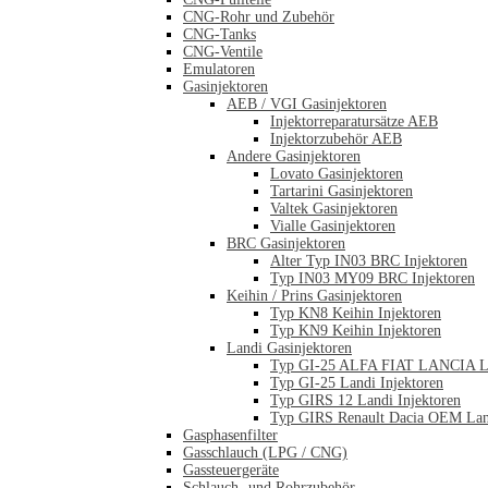
CNG-Rohr und Zubehör
CNG-Tanks
CNG-Ventile
Emulatoren
Gasinjektoren
AEB / VGI Gasinjektoren
Injektorreparatursätze AEB
Injektorzubehör AEB
Andere Gasinjektoren
Lovato Gasinjektoren
Tartarini Gasinjektoren
Valtek Gasinjektoren
Vialle Gasinjektoren
BRC Gasinjektoren
Alter Typ IN03 BRC Injektoren
Typ IN03 MY09 BRC Injektoren
Keihin / Prins Gasinjektoren
Typ KN8 Keihin Injektoren
Typ KN9 Keihin Injektoren
Landi Gasinjektoren
Typ GI-25 ALFA FIAT LANCIA La
Typ GI-25 Landi Injektoren
Typ GIRS 12 Landi Injektoren
Typ GIRS Renault Dacia OEM Land
Gasphasenfilter
Gasschlauch (LPG / CNG)
Gassteuergeräte
Schlauch- und Rohrzubehör